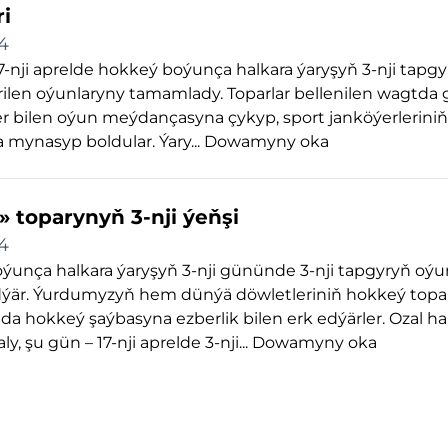
ri
4
7-nji aprelde hokkeý boýunça halkara ýaryşyň 3-nji tapgy
rilen oýunlaryny tamamlady. Toparlar bellenilen wagtda 
r bilen oýun meýdançasyna çykyp, sport janköýerlerini
mynasyp boldular. Ýary...
Dowamyny oka
» toparynyň 3-nji ýeňşi
4
unça halkara ýaryşyň 3-nji gününde 3-nji tapgyryň oýu
är. Ýurdumyzyň hem dünýä döwletleriniň hokkeý topar
 hokkeý şaýbasyna ezberlik bilen erk edýärler. Ozal h
ly, şu gün – 17-nji aprelde 3-nji...
Dowamyny oka