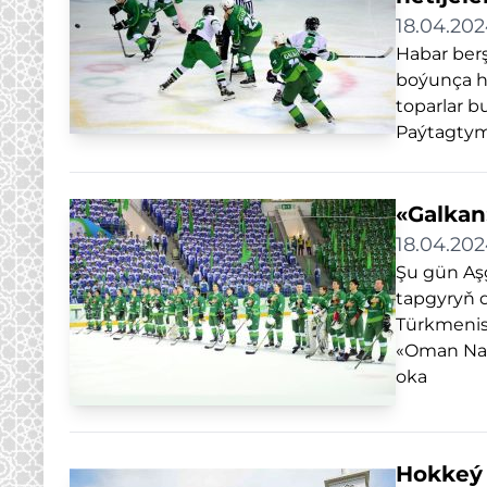
18.04.20
Habar berş
boýunça ha
toparlar b
Paýtagtym
«Galkan
18.04.20
Şu gün Aşg
tapgyryň 
Türkmenis
«Oman Nati
oka
Hokkeý 