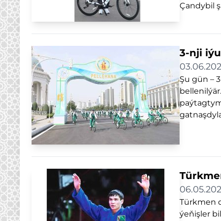
Çandybil ş
3-nji i
03.06.20
Şu gün – 
bellenilýär
paýtagtym
gatnaşdyla
Türkmen
06.05.20
Türkmen dz
ýeňişler 