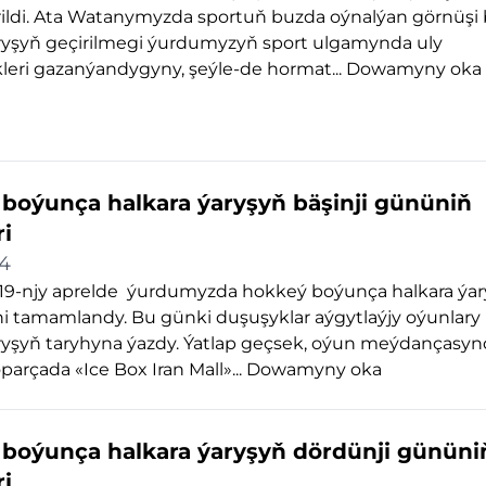
irildi. Ata Watanymyzda sportuň buzda oýnalýan görnüşi
aryşyň geçirilmegi ýurdumyzyň sport ulgamynda uly
kleri gazanýandygyny, şeýle-de hormat...
Dowamyny oka
boýunça halkara ýaryşyň bäşinji gününiň
ri
24
19-njy aprelde ýurdumyzda hokkeý boýunça halkara ýa
ni tamamlandy. Bu günki duşuşyklar aýgytlaýjy oýunlary
aryşyň taryhyna ýazdy. Ýatlap geçsek, oýun meýdançasy
parçada «Ice Box Iran Mall»...
Dowamyny oka
boýunça halkara ýaryşyň dördünji gününi
ri