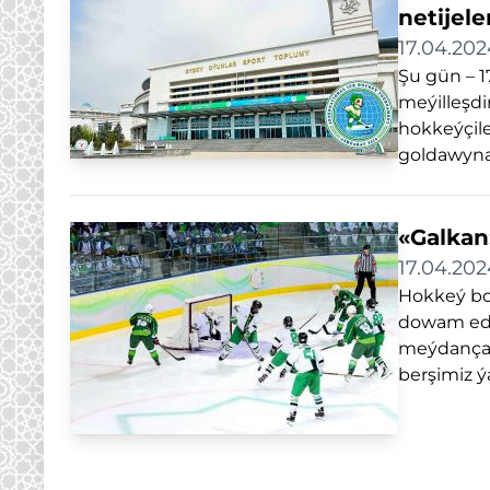
netijele
17.04.202
Şu gün – 1
meýilleşdi
hokkeýçile
goldawyna 
«Galkan
17.04.202
Hokkeý boý
dowam edý
meýdançada
berşimiz ýa