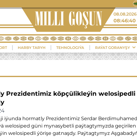
+32°
08.08.2026
08:46:41
Balkanabat
ORT
HARBY TARYH
TEHNOLOGIÝA
RAÝAT GORANYŞY
y Prezidentimiz köpçülikleýin welosipedli 
dy
24
nji iýunda hormatly Prezidentimiz Serdar Berdimuhame
ä welosiped güni mynasybetli paýtagtymyzda geçirilen
ýin welosipedli ýörişe gatnaşdy. Paýtagtymyz Aşgabady