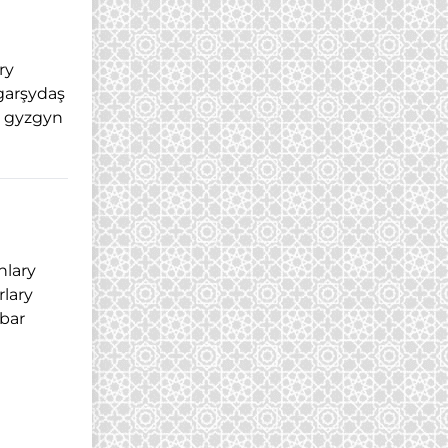
ry
garşydaş
ň gyzgyn
nlary
lary
abar