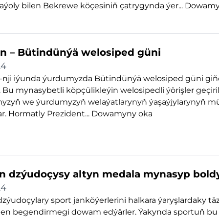
aýoly bilen Bekrewe köçesiniň çatrygynda ýer...
Dowamy
ýun – Bütindünýä welosiped güni
24
3-nji iýunda ýurdumyzda Bütindünýä welosiped güni gi
. Bu mynasybetli köpçülikleýin welosipedli ýörişler geçiril
yzyň we ýurdumyzyň welaýatlarynyň ýaşaýjylarynyň mü
r. Hormatly Prezident...
Dowamyny oka
 dzýudoçysy altyn medala mynasyp bold
24
ýudoçylary sport janköýerlerini halkara ýaryşlardaky tä
bilen begendirmegi dowam edýärler. Ýakynda sportuň bu