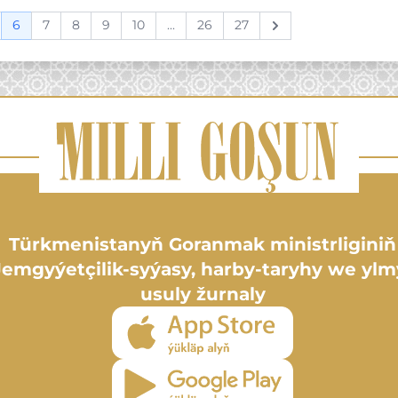
6
7
8
9
10
...
26
27
Next
Türkmenistanyň Goranmak ministrliginiň
Jemgyýetçilik-syýasy, harby-taryhy we ylm
usuly žurnaly