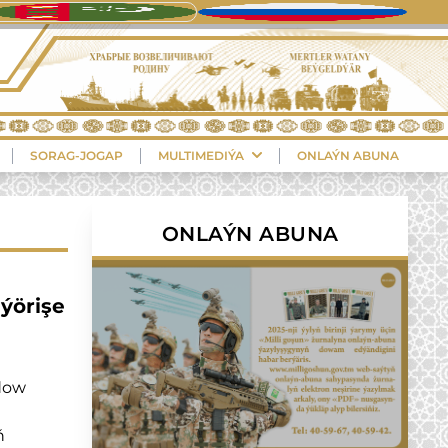
SORAG-JOGAP
MULTIMEDIÝA
ONLAÝN ABUNA
ONLAÝN ABUNA
ýörişe
dow
ň