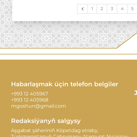
1
2
3
4
5
Previous
Habarlaşmak üçin telefon belgiler
+993 12 405967
+993 12 405968
mgoshun@gmail.com
Redaksiýanyň salgysy
Aşgabat şäheriniň Köpetdag etraby,
Türkmenistanyň Gahrymany Atamyrat Nyýazow