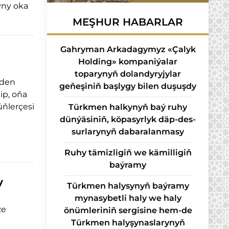
ny oka
MEŞHUR HABARLAR
Gahryman Arkadagymyz «Çalyk
Holding» kompaniýalar
toparynyň dolandyryjylar
ňden
geňeşiniň başlygy bilen duşuşdy
ip, oňa
ňlerçesi
Türk­men hal­ky­nyň baý ru­hy
dün­ýä­si­niň, kö­pa­syr­lyk däp-des­
sur­la­ry­nyň da­ba­ra­lan­ma­sy
Ruhy tämizligiň we kämilligiň
baýramy
y
Türkmen halysynyň baýramy
mynasybetli haly we haly
ze
önümleriniň sergisine hem-de
Türkmen halyşynaslarynyň