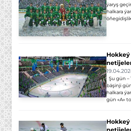
ýaryş geç
halkara ý
öňegidişli
Hokkeý 
netijele
19.04.20
Şu gün – 
bäşinji gü
halkara ý
gün «A» to
Hokkeý 
netijele