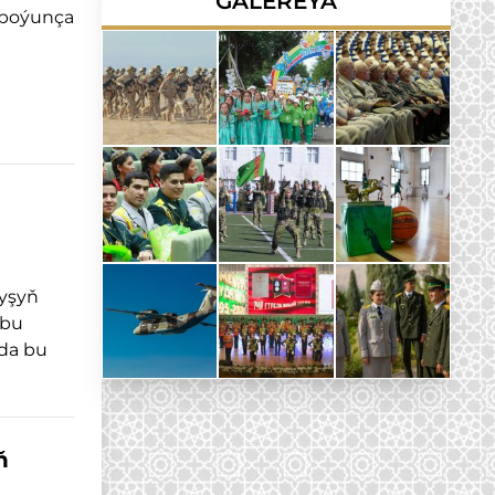
GALEREÝA
 boýunça
ryşyň
 bu
nda bu
ň