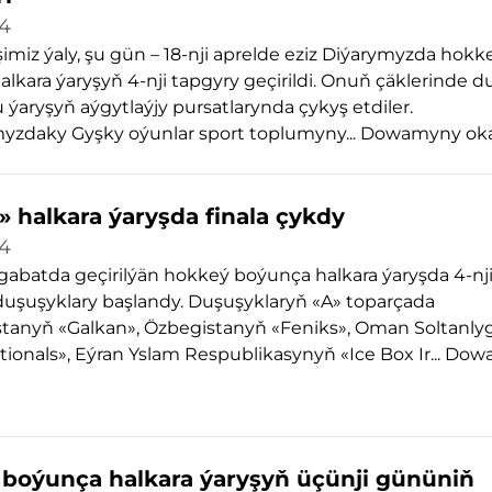
24
imiz ýaly, şu gün – 18-nji aprelde eziz Diýarymyzda hokk
lkara ýaryşyň 4-nji tapgyry geçirildi. Onuň çäklerinde 
u ýaryşyň aýgytlaýjy pursatlarynda çykyş etdiler.
yzdaky Gyşky oýunlar sport toplumyny...
Dowamyny ok
» halkara ýaryşda finala çykdy
24
abatda geçirilýän hokkeý boýunça halkara ýaryşda 4-nj
duşuşyklary başlandy. Duşuşyklaryň «A» toparçada
tanyň «Galkan», Özbegistanyň «Feniks», Oman Soltanl
onals», Eýran Yslam Respublikasynyň «Ice Box Ir...
Dow
boýunça halkara ýaryşyň üçünji gününiň