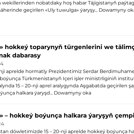
 wekillerinden nobatdaky hoş habar Täjigistanyň paýta
herinde geçirilen «Uly tuwulga» ýaryşy...
Dowamyny ok
» hokkeý toparynyň türgenlerini we tälimçi
mak dabarasy
24
-nji aprelde hormatly Prezidentimiz Serdar Berdimuha
boýunça Türkmenistanyň Içeri işler ministrliginiň instit
zalynda 15 – 20-nji aprel aralygynda Aşgabatda geçirilen ş
unça halkara ýaryşd...
Dowamyny oka
» – hokkeý boýunça halkara ýaryşyň çemp
24
an döwletimizde 15 – 20-nji aprelde hokkeý boýunça ha