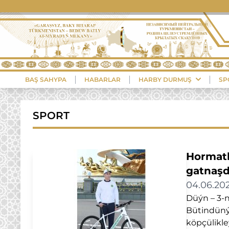
BAŞ SAHYPA
HABARLAR
HARBY DURMUŞ
SP
SPORT
Hormatl
gatnaş
04.06.20
Düýn – 3-
Bütindüný
köpçülikle