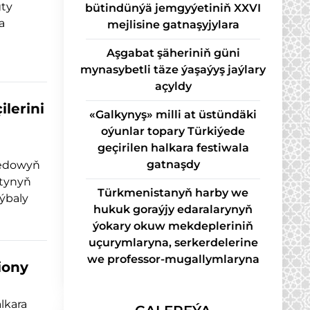
gty
bütindünýä jemgyýetiniň XXVI
a
mejlisine gatnaşyjylara
Aşgabat şäheriniň güni
mynasybetli täze ýaşaýyş jaýlary
açyldy
lerini
«Galkynyş» milli at üstündäki
oýunlar topary Türkiýede
geçirilen halkara festiwala
gatnaşdy
medowyň
utynyň
Türkmenistanyň harby we
aýbaly
hukuk goraýjy edaralarynyň
ýokary okuw mekdepleriniň
uçurymlaryna, serkerdelerine
we professor-mugallymlaryna
iony
lkara