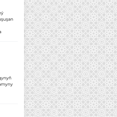
eý
duşuşan
a
i
ygynyň
amyny