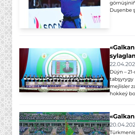
görnüşiniň
Duşenbe şä
«Galkan
sylagla
22.04.20
Düýn – 21
tabşyrygy 
mejlisler 
hokkeý boý
«Galkan
20.04.20
Türkmenist