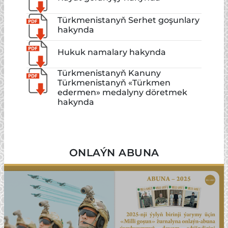
Türkmenistanyň Serhet goşunlary
hakynda
Hukuk namalary hakynda
Türkmenistanyň Kanuny
Türkmenistanyň «Türkmen
edermen» medalyny döretmek
hakynda
ONLAÝN ABUNA