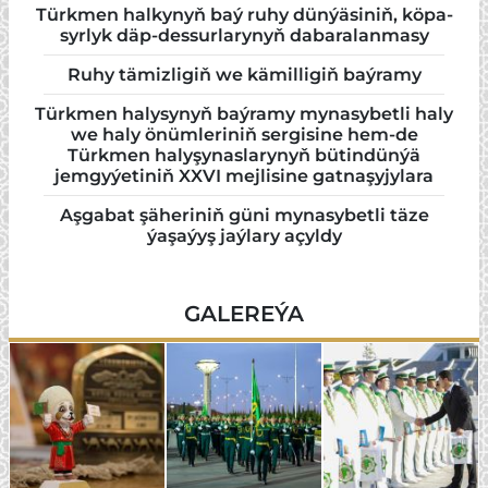
Türk­men hal­ky­nyň baý ru­hy dün­ýä­si­niň, kö­pa­
syr­lyk däp-des­sur­la­ry­nyň da­ba­ra­lan­ma­sy
Ruhy tämizligiň we kämilligiň baýramy
Türkmen halysynyň baýramy mynasybetli haly
we haly önümleriniň sergisine hem-de
Türkmen halyşynaslarynyň bütindünýä
jemgyýetiniň XXVI mejlisine gatnaşyjylara
Aşgabat şäheriniň güni mynasybetli täze
ýaşaýyş jaýlary açyldy
GALEREÝA