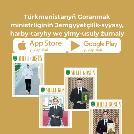
Türkmenistanyň Goranmak
ministrliginiň Jemgyýetçilik-syýasy,
harby-taryhy we ylmy-usuly žurnaly