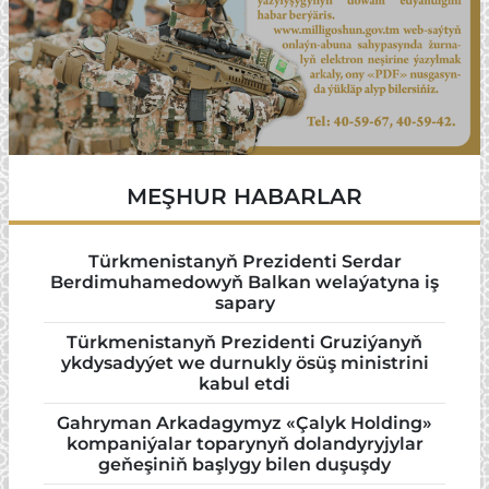
MEŞHUR HABARLAR
Türkmenistanyň Prezidenti Serdar
Berdimuhamedowyň Balkan welaýatyna iş
sapary
Türkmenistanyň Prezidenti Gruziýanyň
ykdysadyýet we durnukly ösüş ministrini
kabul etdi
Gahryman Arkadagymyz «Çalyk Holding»
kompaniýalar toparynyň dolandyryjylar
geňeşiniň başlygy bilen duşuşdy