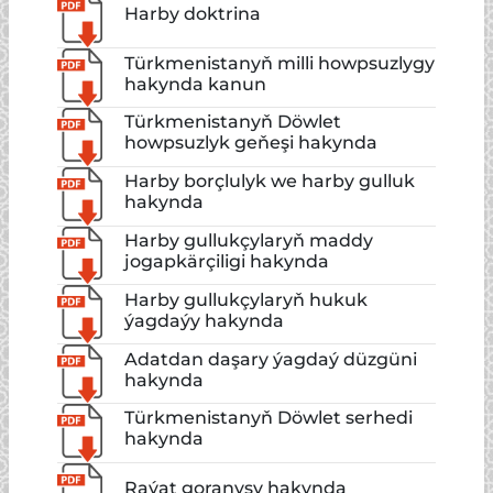
Harby doktrina
Türkmenistanyň milli howpsuzlygy
hakynda kanun
Türkmenistanyň Döwlet
howpsuzlyk geňeşi hakynda
Harby borçlulyk we harby gulluk
hakynda
Harby gullukçylaryň maddy
jogapkärçiligi hakynda
Harby gullukçylaryň hukuk
ýagdaýy hakynda
Adatdan daşary ýagdaý düzgüni
hakynda
Türkmenistanyň Döwlet serhedi
hakynda
Raýat goranyşy hakynda