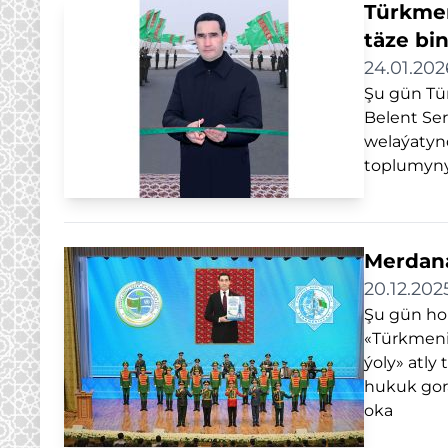
Türkmen
täze bi
24.01.202
Şu gün Tü
Belent Se
welaýatynd
toplumyny
Merdana
20.12.202
Şu gün ho
«Türkmeni
ýoly» atly
hukuk gora
oka