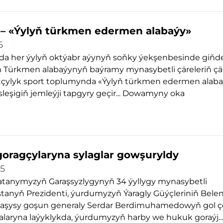
– «Ýylyň türkmen edermen alabaýy»
5
a her ýylyň oktýabr aýynyň soňky ýekşenbesinde giňd
än Türkmen alabaýynyň baýramy mynasybetli çäreleriň çä
tçylyk sport toplumynda «Ýylyň türkmen edermen alabaý
leşigiň jemleýji tapgyry geçir...
Dowamyny oka
oragçylaryna sylaglar gowşuryldy
25
tanymyzyň Garaşsyzlygynyň 34 ýyllygy mynasybetli
tanyň Prezidenti, ýurdumyzyň Ýaragly Güýçleriniň Bele
aşysy goşun generaly Serdar Berdimuhamedowyň gol 
laryna laýyklykda, ýurdumyzyň harby we hukuk goraýj...