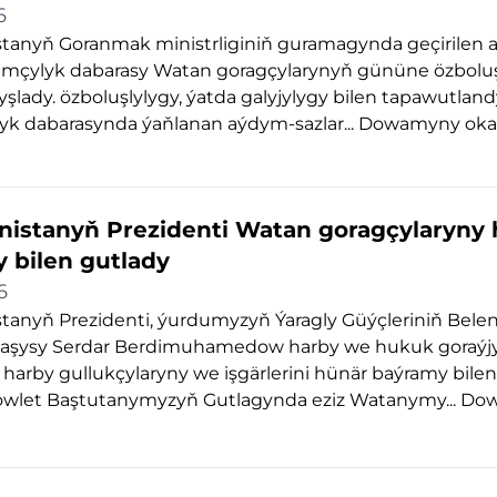
6
tanyň Goranmak ministrliginiň guramagynda geçirilen
ramçylyk dabarasy Watan goragçylarynyň gününe özbolu
yşlady. özboluşlylygy, ýatda galyjylygy bilen tapawutland
yk dabarasynda ýaňlanan aýdym-sazlar...
Dowamyny oka
istanyň Prezidenti Watan goragçylaryny
 bilen gutlady
6
tanyň Prezidenti, ýurdumyzyň Ýaragly Güýçleriniň Bele
aşysy Serdar Berdimuhamedow harby we hukuk goraýj
 harby gullukçylaryny we işgärlerini hünär baýramy bilen
öwlet Baştutanymyzyň Gutlagynda eziz Watanymy...
Do