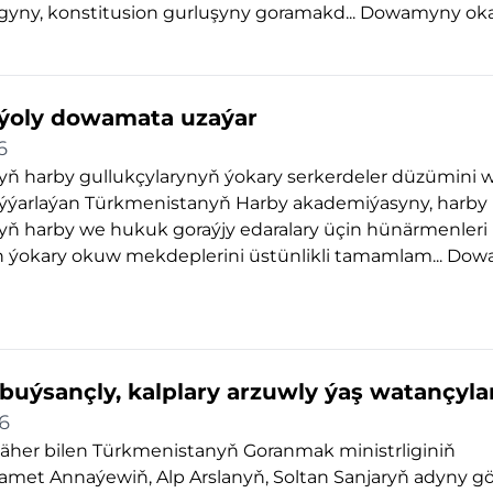
gyny, konstitusion gurluşyny goramakd...
Dowamyny ok
 ýoly dowamata uzaýar
6
ň harby gullukçylarynyň ýokary serkerdeler düzümini 
taýýarlaýan Türkmenistanyň Harby akademiýasyny, harby
yň harby we hukuk goraýjy edaralary üçin hünärmenleri
n ýokary okuw mekdeplerini üstünlikli tamamlam...
Dow
 buýsançly, kalplary arzuwly ýaş watançyla
6
säher bilen Türkmenistanyň Goranmak ministrliginiň
met Annaýewiň, Alp Arslanyň, Soltan Sanjaryň adyny g