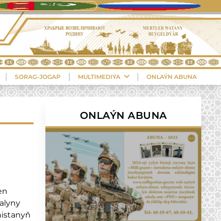
SORAG-JOGAP
MULTIMEDIÝA
ONLAÝN ABUNA
ONLAÝN ABUNA
en
alyny
istanyň