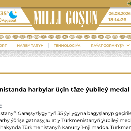
06.08.2026
18:14:27
ORT
HARBY TARYH
TEHNOLOGIÝA
RAÝAT GORANYŞY
istanda harbylar üçin täze ýubileý medal
6
stanyň Garaşsyzlygynyň 35 ýyllygyna bagyşlanyp geçiril
arby ýörişe gatnaşyja» atly Türkmenistanyň ýubileý med
hakynda Türkmenistanyň Kanuny 1-nji madda. Türkmen