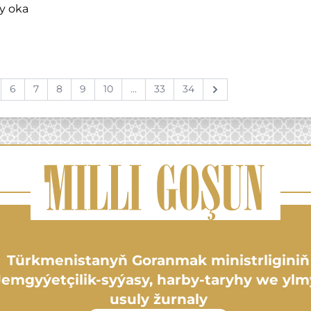
 oka
6
7
8
9
10
...
33
34
Next
Türkmenistanyň Goranmak ministrliginiň
Jemgyýetçilik-syýasy, harby-taryhy we ylm
usuly žurnaly