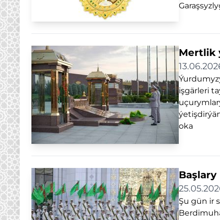
Garaşsyzly
Mertlik
13.06.202
Ýurdumyzy
işgärleri 
uçurymlar
ýetişdirýä
oka
Başlary
25.05.202
Şu gün ir 
Berdimuha