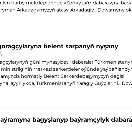
irilen harby mekdeplerinde «Soňky jaň» dabarasyna bad
hryman Arkadagymyzyň atasy, Arkadagly...
Dowamyny ok
oragçylaryna belent sarpanyň nyşany
6
agçylarynyň güni mynasybetli dabaralar Türkmenistany
inistrliginiň Merkezi serkerdeler öýünde ýaýbaňlandyr
mynda hormatly Belent Serkerdebaşymyzyň degişli
na laýyklykda, Türkmenistanyň Ýaragly Güýçlerini...
Dow
aýramyna bagyşlanyp baýramçylyk dabar