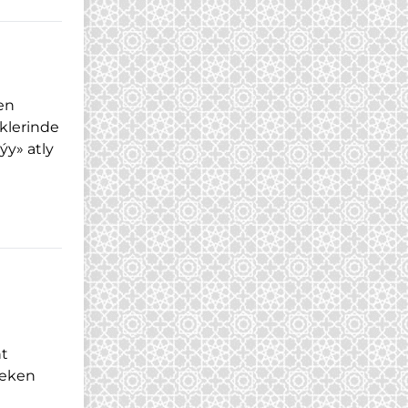
en
klerinde
y» atly
nt
çeken