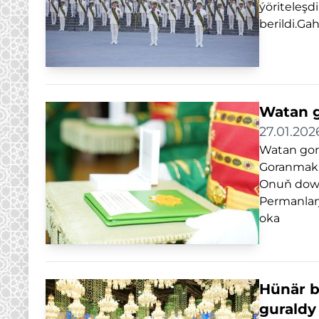
ýöriteleşd
berildi.Ga
Watan g
27.01.202
Watan gor
Goranmak m
Onuň dowa
Permanlary
oka
Hünär b
guraldy