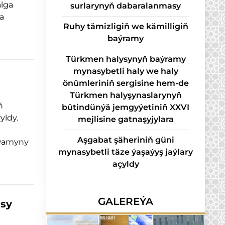
alga
sur­la­ry­nyň da­ba­ra­lan­ma­sy
a
Ruhy tämizligiň we kämilligiň
baýramy
Türkmen halysynyň baýramy
mynasybetli haly we haly
önümleriniň sergisine hem-de
Türkmen halyşynaslarynyň
ň
bütindünýä jemgyýetiniň XXVI
yldy.
mejlisine gatnaşyjylara
Aşgabat şäheriniň güni
amyny
mynasybetli täze ýaşaýyş jaýlary
açyldy
GALEREÝA
asy