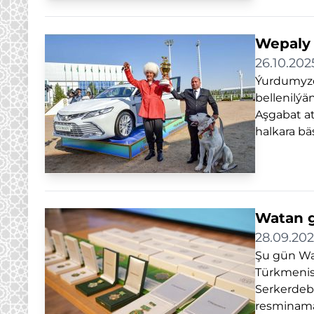
Wepaly 
26.10.202
Ýurdumyzd
bellenilý
Aşgabat a
halkara bäs
Watan g
28.09.20
Şu gün Wa
Türkmenis
Serkerdeb
resminama