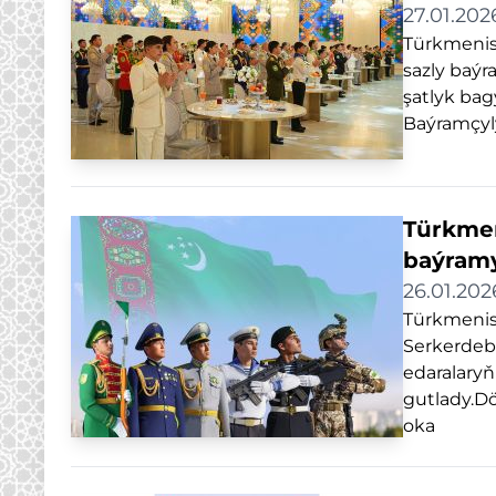
27.01.202
Türkmenis
sazly baý
şatlyk bag
Baýramçyl
Türkmen
baýramy
26.01.202
Türkmenis
Serkerdeb
edaralaryň
gutlady.D
oka