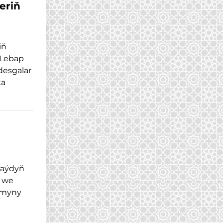
eriň
iň
 Lebap
desgalar
ka
 aýdyň
y we
myny