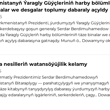
istanyň Ýaragly Güýçleriniň harby bölüml
nalar we desgalar toplumy dabaraly açyldy
6
rkmenistanyň Prezidenti, ýurdumyzyň Ýaragly Güýçlerin
rkerdebaşysy goşun generaly Serdar Berdimuhamedow
a Ýaragly Güýçleriň harby bölümleriniň täze binalar we 
ň açylyş dabarasyna gatnaşdy. Munuň ö...
Dowamyny o
 nesilleriň watansöýüjilik kelamy
5
rmatly Prezidentimiz Serdar Berdimuhamedowyň
stanyň Bitaraplygy — parahatçylygyň we ynanyşmagyň
 täze kitabynyň tanyşdyrylyş dabarasy ýurdumyzyň harb
ýjy edaralarynyň işgärleriniň, serkerdeleriň, çagy...
Dowa