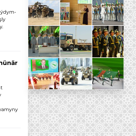
 aýdym-
şly
y.
 hünär
nt
y
wamyny