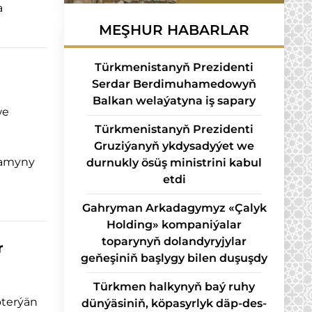
a
MEŞHUR HABARLAR
Türkmenistanyň Prezidenti
Serdar Berdimuhamedowyň
Balkan welaýatyna iş sapary
we
Türkmenistanyň Prezidenti
Gruziýanyň ykdysadyýet we
amyny
durnukly ösüş ministrini kabul
etdi
Gahryman Arkadagymyz «Çalyk
Holding» kompaniýalar
toparynyň dolandyryjylar
r
geňeşiniň başlygy bilen duşuşdy
Türk­men hal­ky­nyň baý ru­hy
öterýän
dün­ýä­si­niň, kö­pa­syr­lyk däp-des­