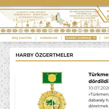
BAŞ SAHYPA
HABARLAR
HARBY DURMUŞ
SP
HARBY ÖZGERTMELER
Türkmen
dördildi
10.07.202
«Türkmeni
dabaraly h
döretmek 