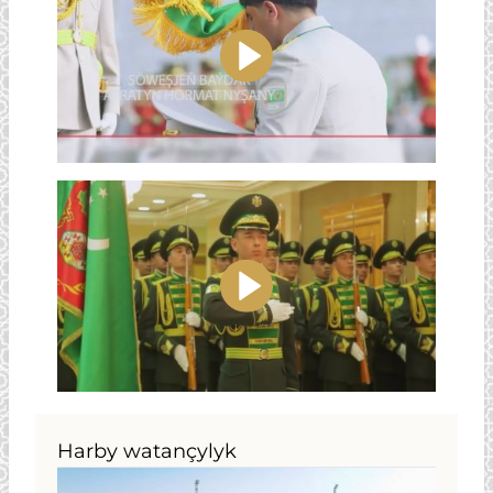
Harby watançylyk