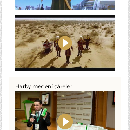
Harby medeni çäreler