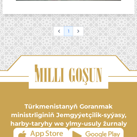
1
Previous
Next
Türkmenistanyň Goranmak
ministrliginiň Jemgyýetçilik-syýasy,
harby-taryhy we ylmy-usuly žurnaly