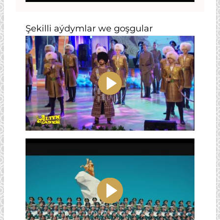
Şekilli aýdymlar we goşgular