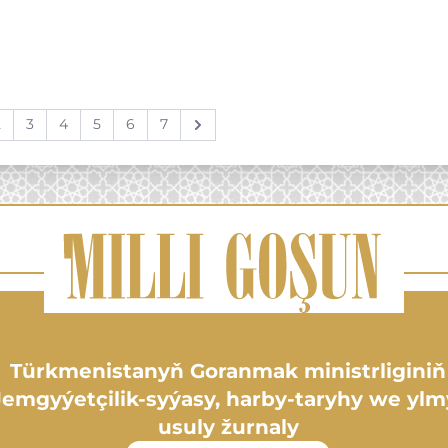
2
3
4
5
6
7
Next
Türkmenistanyň Goranmak ministrliginiň
Jemgyýetçilik-syýasy, harby-taryhy we ylm
usuly žurnaly