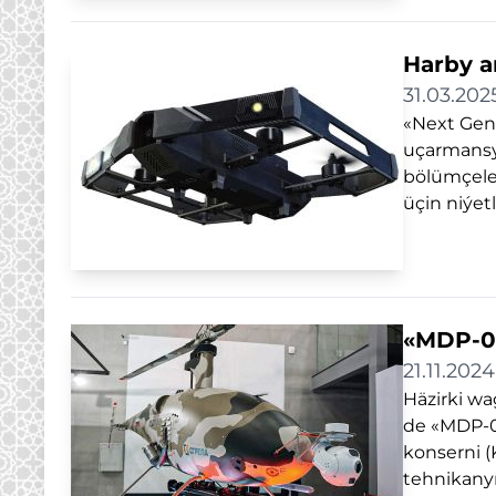
Harby aň
31.03.202
«Next Gene
uçarmansyz
bölümçeler
üçin niýetl
«MDP-01
21.11.2024
Häzirki wa
de «MDP-0
konserni (
tehnikanyň