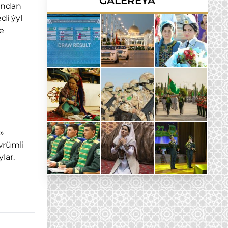
GALEREÝA
yndan
di ýyl
e
»
wrümli
lar.