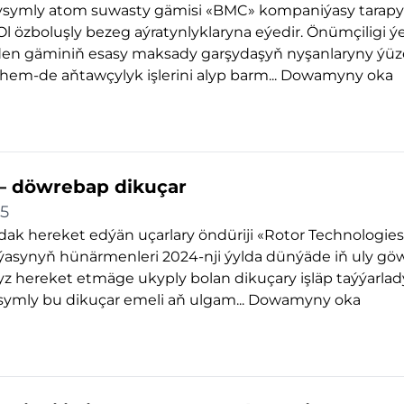
kysymly atom suwasty gämisi «BMC» kompaniýasy tarap
 Ol özboluşly bezeg aýratynlyklaryna eýedir. Önümçiligi ýe
n gäminiň esasy maksady garşydaşyň nyşanlaryny ýüz
em-de aňtawçylyk işlerini alyp barm...
Dowamyny oka
– döwrebap dikuçar
25
hereket edýän uçarlary öndüriji «Rotor Technologies
asynyň hünärmenleri 2024-nji ýylda dünýäde iň uly gö
 hereket etmäge ukyply bolan dikuçary işläp taýýarlady
ymly bu dikuçar emeli aň ulgam...
Dowamyny oka