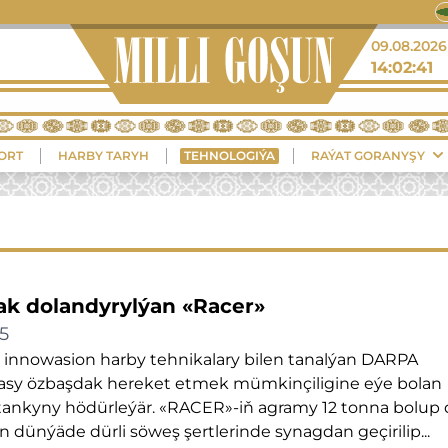
41°
09.08.2026
14:02:42
Balkanabat
ORT
HARBY TARYH
TEHNOLOGIÝA
RAÝAT GORANYŞY
k dolandyrylýan «Racer»
5
innowasion harby tehnikalary bilen tanalýan DARPA
sy özbaşdak hereket etmek mümkinçiligine eýe bolan
tankyny hödürleýär. «RACER»-iň agramy 12 tonna bolup 
 dünýäde dürli söweş şertlerinde synagdan geçirilip...