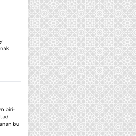
y
rmak
ň biri-
ştad
lanan bu