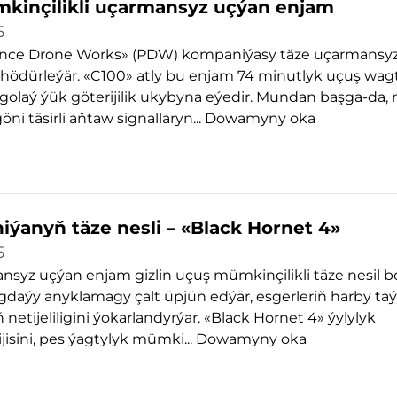
kinçilikli uçarmansyz uçýan enjam
5
nce Drone Works» (PDW) kompaniýasy täze uçarmansy
hödürleýär. «C100» atly bu enjam 74 minutlyk uçuş wagt
golaý ýük göterijilik ukybyna eýedir. Mundan başga-da,
ni täsirli aňtaw signallaryn...
Dowamyny oka
ýanyň täze nesli – «Black Hornet 4»
5
syz uçýan enjam gizlin uçuş mümkinçilikli täze nesil b
daýy anyklamagy çalt üpjün edýär, esgerleriň harby taý
 netijeliligini ýokarlandyrýar. «Black Hornet 4» ýylylyk
ijisini, pes ýagtylyk mümki...
Dowamyny oka