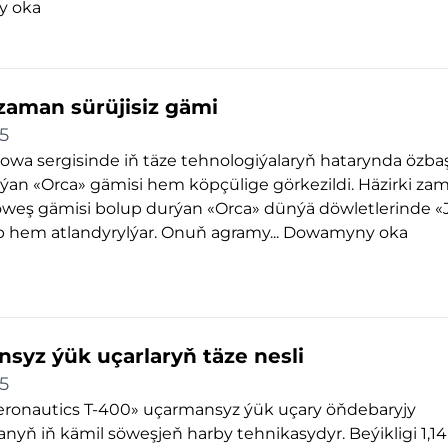
 oka
 zaman sürüjisiz gämi
5
owa sergisinde iň täze tehnologiýalaryň hatarynda özb
ýan «Orca» gämisi hem köpçülige görkezildi. Häzirki z
söweş gämisi bolup durýan «Orca» dünýä döwletlerinde «
p hem atlandyrylýar. Onuň agramy...
Dowamyny oka
syz ýük uçarlaryň täze nesli
5
eronautics T-400» uçarmansyz ýük uçary öňdebaryjy
yň iň kämil söweşjeň harby tehnikasydyr. Beýikligi 1,1