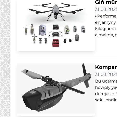
Giň müm
31.03.202
«Performa
enjamyny 
kilograma 
almakda, gö
Kompani
31.03.202
Bu uçarman
howply ýag
derejesiniň
şekillendir