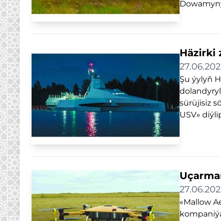
Dowamyny
Häzirki
27.06.202
Şu ýylyň H
dolandyryl
sürüjisiz 
USV» diýli
Uçarman
27.06.202
«Mallow A
kompaniýan