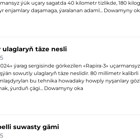
mansyz ýük uçary sagatda 40 kilometr tizlikde, 180 kil
gyr enjamlary daşamaga, ýaralanan adaml...
Dowamyny ok
 ulaglaryň täze nesli
25
024» ýarag sergisinde görkezilen «Rapira-3» uçarmansyz
ýän sowutly ulaglaryň täze neslidir. 80 millimetr kalibrli 
amlaşdyrylan bu tehnika howadaky howply nyşanlary gö
ak, ýurduň çägi...
Dowamyny oka
elli suwasty gämi
25