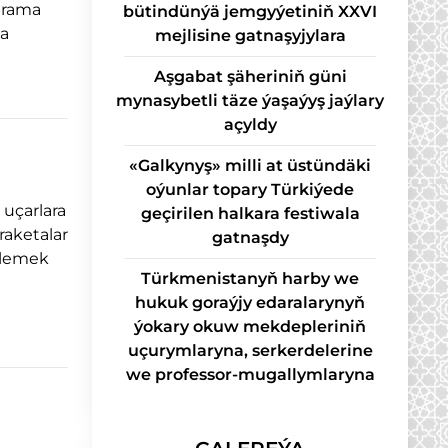
ograma
bütindünýä jemgyýetiniň XXVI
a
mejlisine gatnaşyjylara
Aşgabat şäheriniň güni
mynasybetli täze ýaşaýyş jaýlary
açyldy
«Galkynyş» milli at üstündäki
oýunlar topary Türkiýede
 uçarlara
geçirilen halkara festiwala
raketalar
gatnaşdy
zlemek
Türkmenistanyň harby we
hukuk goraýjy edaralarynyň
ýokary okuw mekdepleriniň
uçurymlaryna, serkerdelerine
we professor-mugallymlaryna