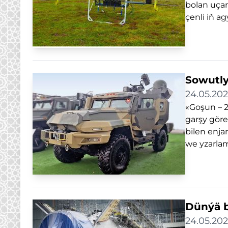
bolan uçar
çenli iň a
Sowutly
24.05.20
«Goşun – 2
garşy göreş
bilen enj
we yzarlam
Dünýä b
24.05.20