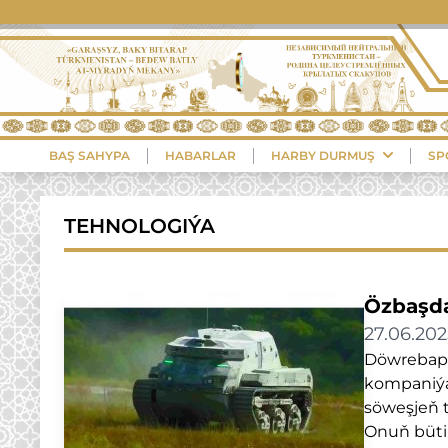
+
BAŞ SAHYPA
HABARLAR
HARBY DURMUŞ
SP
TEHNOLOGIÝA
Özbaşda
27.06.202
Döwrebap 
kompaniýa
söweşjeň 
Onuň bütin