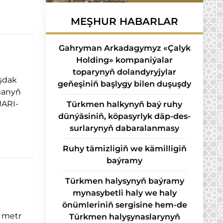
MEŞHUR HABARLAR
Gahryman Arkadagymyz «Çalyk
Holding» kompaniýalar
toparynyň dolandyryjylar
aşdak
geňeşiniň başlygy bilen duşuşdy
amanyň
JARI-
Türk­men hal­ky­nyň baý ru­hy
dün­ýä­si­niň, kö­pa­syr­lyk däp-des­
sur­la­ry­nyň da­ba­ra­lan­ma­sy
Ruhy tämizligiň we kämilligiň
baýramy
Türkmen halysynyň baýramy
mynasybetli haly we haly
önümleriniň sergisine hem-de
4 metr
Türkmen halyşynaslarynyň