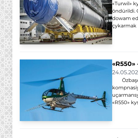
«Turwil» 
öndürildi.
dowam ede
çykarmak h
«R550» 
24.05.20
Özbaşdak 
kompnasiý
uçarmansyz
«R550» kys