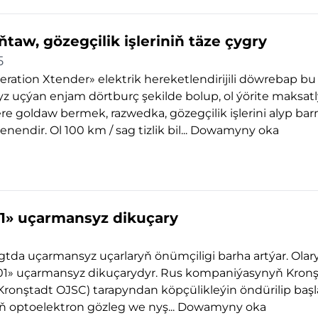
taw, gözegçilik işleriniň täze çygry
5
ration Xtender» elektrik hereketlendirijili döwrebap bu
 uçýan enjam dörtburç şekilde bolup, ol ýörite maksatl
e goldaw bermek, razwedka, gözegçilik işlerini alyp ba
enendir. Ol 100 km / sag tizlik bil...
Dowamyny oka
» uçarmansyz dikuçary
gtda uçarmansyz uçarlaryň önümçiligi barha artýar. Olary
1» uçarmansyz dikuçarydyr. Rus kompaniýasynyň Kron
Kronştadt OJSC) tarapyndan köpçülikleýin öndürilip baş
 optoelektron gözleg we nyş...
Dowamyny oka