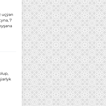
z uçýan
yna, 7
 nyşana
olup,
ýarlyk