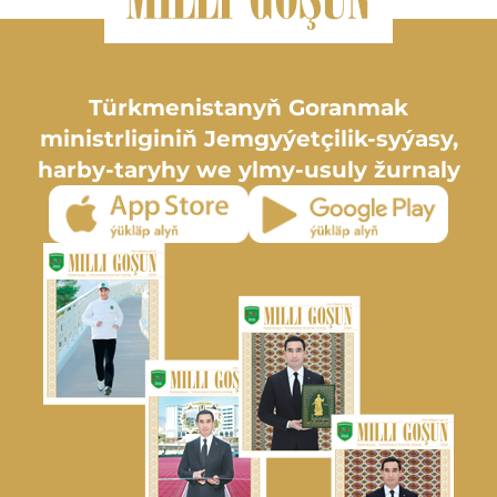
Türkmenistanyň Goranmak
ministrliginiň Jemgyýetçilik-syýasy,
harby-taryhy we ylmy-usuly žurnaly