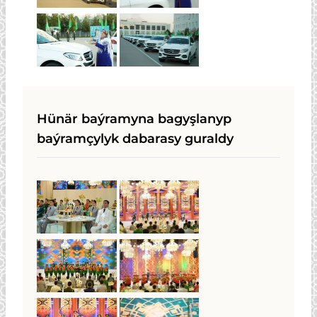
Hünär baýramyna bagyşlanyp
baýramçylyk dabarasy guraldy