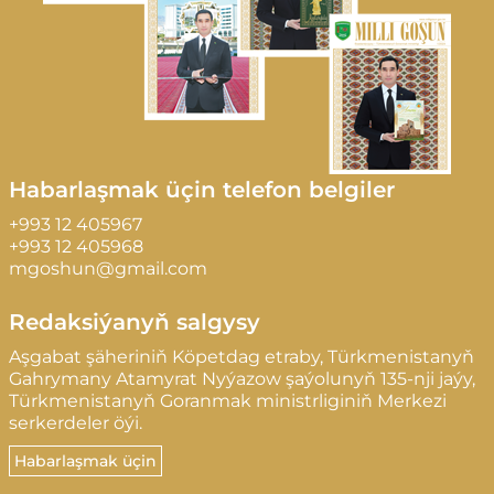
Habarlaşmak üçin telefon belgiler
+993 12 405967
+993 12 405968
mgoshun@gmail.com
Redaksiýanyň salgysy
Aşgabat şäheriniň Köpetdag etraby, Türkmenistanyň
Gahrymany Atamyrat Nyýazow şaýolunyň 135-nji jaýy,
Türkmenistanyň Goranmak ministrliginiň Merkezi
serkerdeler öýi.
Habarlaşmak üçin