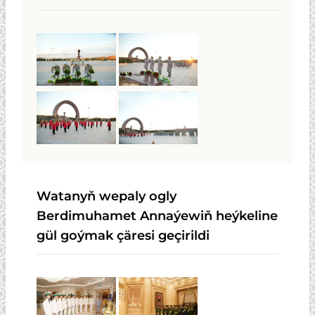
Watanyň wepaly ogly
Berdimuhamet Annaýewiň heýkeline
gül goýmak çäresi geçirildi