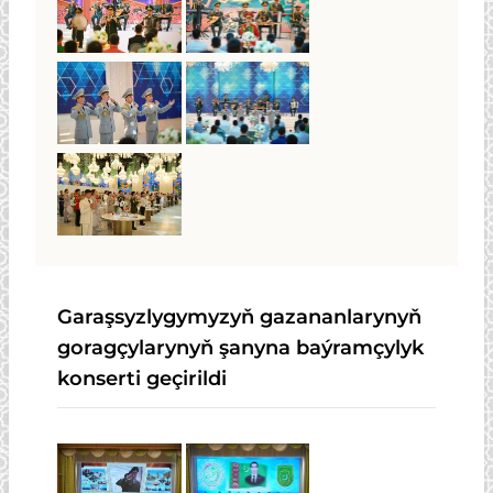
Garaşsyzlygymyzyň gazananlarynyň
goragçylarynyň şanyna baýramçylyk
konserti geçirildi