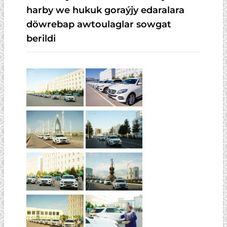
harby we hukuk goraýjy edaralara
döwrebap awtoulaglar sowgat
berildi