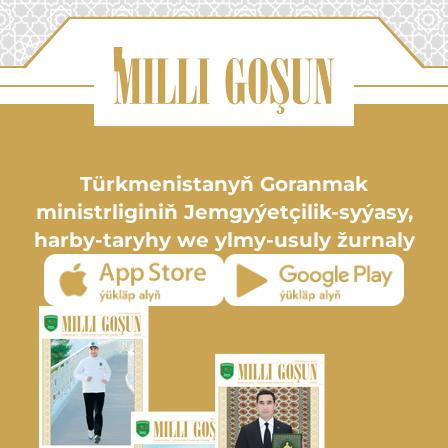
Türkmenistanyň Goranmak
ministrliginiň Jemgyýetçilik-syýasy,
harby-taryhy we ylmy-usuly žurnaly