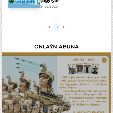
çagyrýar
21.02.2025
1
Previous
Next
ONLAÝN ABUNA