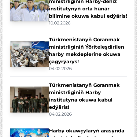
ministrliginiň Harby-deňiz
institutynyň orta hünär
bilimine okuwa kabul edýäris!
10.02.2026
Türkmenistanyň Goranmak
ministrliginiň Ýöriteleşdirilen
harby mekdeplerine okuwa
çagyrýarys!
04.02.2026
Türkmenistanyň Goranmak
ministrliginiň Harby
institutyna okuwa kabul
edýäris!
04.02.2026
Harby okuwçylaryň arasynda