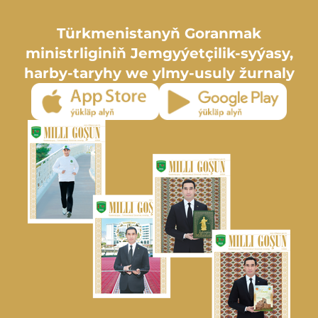
Türkmenistanyň Goranmak
ministrliginiň Jemgyýetçilik-syýasy,
harby-taryhy we ylmy-usuly žurnaly