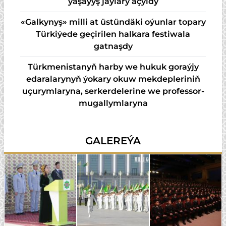
ýaşaýyş jaýlary açyldy
«Galkynyş» milli at üstündäki oýunlar topary
Türkiýede geçirilen halkara festiwala
gatnaşdy
Türkmenistanyň harby we hukuk goraýjy
edaralarynyň ýokary okuw mekdepleriniň
uçurymlaryna, serkerdelerine we professor-
mugallymlaryna
GALEREÝA