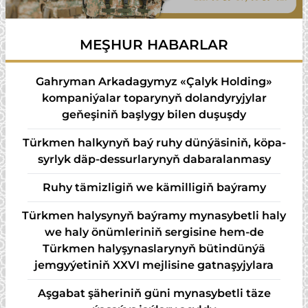
MEŞHUR HABARLAR
Gahryman Arkadagymyz «Çalyk Holding»
kompaniýalar toparynyň dolandyryjylar
geňeşiniň başlygy bilen duşuşdy
Türk­men hal­ky­nyň baý ru­hy dün­ýä­si­niň, kö­pa­
syr­lyk däp-des­sur­la­ry­nyň da­ba­ra­lan­ma­sy
Ruhy tämizligiň we kämilligiň baýramy
Türkmen halysynyň baýramy mynasybetli haly
we haly önümleriniň sergisine hem-de
Türkmen halyşynaslarynyň bütindünýä
jemgyýetiniň XXVI mejlisine gatnaşyjylara
Aşgabat şäheriniň güni mynasybetli täze