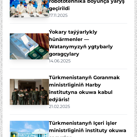
robototehnika boýunça ýaryş
geçirildi
17.11.2025
Ýokary taýýarlykly
hünärmenler —
Watanymyzyň ygtybarly
goragçylary
14.06.2025
Türkmenistanyň Goranmak
ministrliginiň Harby
institutyna okuwa kabul
edýäris!
21.02.2025
Türkmenistanyň Içeri işler
ministrliginiň instituty okuwa