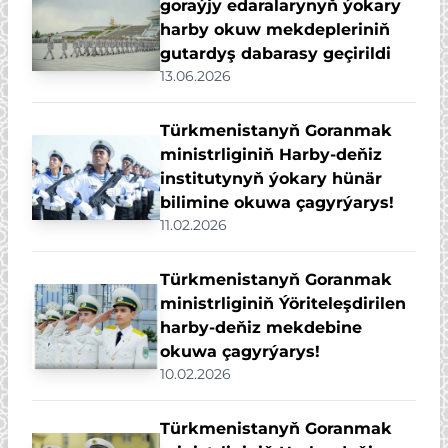
goraýjy edaralarynyň ýokary
harby okuw mekdepleriniň
gutardyş dabarasy geçirildi
13.06.2026
Türkmenistanyň Goranmak
ministrliginiň Harby-deňiz
institutynyň ýokary hünär
bilimine okuwa çagyrýarys!
11.02.2026
Türkmenistanyň Goranmak
ministrliginiň Ýöriteleşdirilen
harby-deňiz mekdebine
okuwa çagyrýarys!
10.02.2026
Türkmenistanyň Goranmak