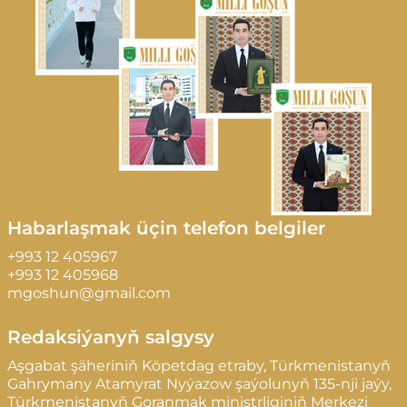
Habarlaşmak üçin telefon belgiler
+993 12 405967
+993 12 405968
mgoshun@gmail.com
Redaksiýanyň salgysy
Aşgabat şäheriniň Köpetdag etraby, Türkmenistanyň
Gahrymany Atamyrat Nyýazow şaýolunyň 135-nji jaýy,
Türkmenistanyň Goranmak ministrliginiň Merkezi