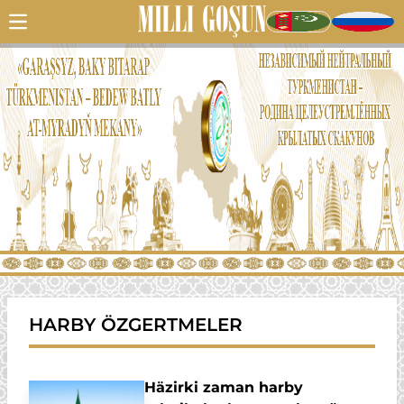
HARBY ÖZGERTMELER
Häzirki zaman harby