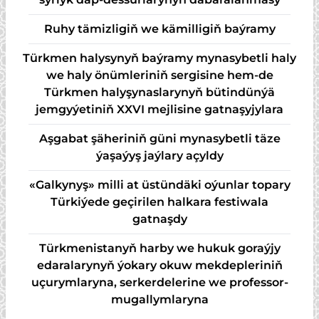
Ruhy tämizligiň we kämilligiň baýramy
Türkmen halysynyň baýramy mynasybetli haly
we haly önümleriniň sergisine hem-de
Türkmen halyşynaslarynyň bütindünýä
jemgyýetiniň XXVI mejlisine gatnaşyjylara
Aşgabat şäheriniň güni mynasybetli täze
ýaşaýyş jaýlary açyldy
«Galkynyş» milli at üstündäki oýunlar topary
Türkiýede geçirilen halkara festiwala
gatnaşdy
Türkmenistanyň harby we hukuk goraýjy
edaralarynyň ýokary okuw mekdepleriniň
uçurymlaryna, serkerdelerine we professor-
mugallymlaryna