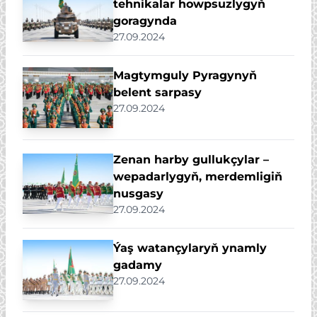
tehnikalar howpsuzlygyň
goragynda
27.09.2024
Magtymguly Pyragynyň
belent sarpasy
27.09.2024
Zenan harby gullukçylar –
wepadarlygyň, merdemligiň
nusgasy
27.09.2024
Ýaş watançylaryň ynamly
gadamy
27.09.2024