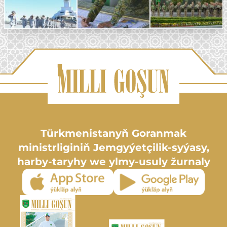
Türkmenistanyň Goranmak
ministrliginiň Jemgyýetçilik-syýasy,
harby-taryhy we ylmy-usuly žurnaly