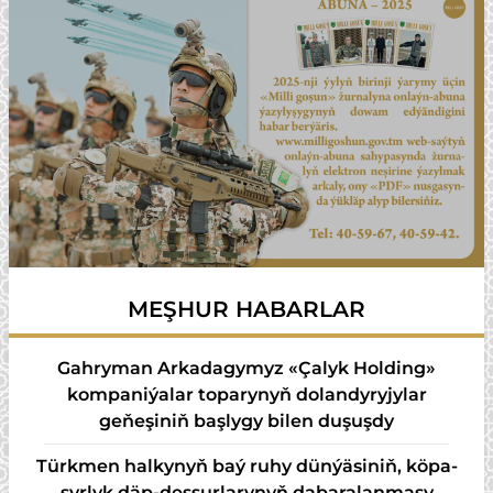
MEŞHUR HABARLAR
Gahryman Arkadagymyz «Çalyk Holding»
kompaniýalar toparynyň dolandyryjylar
geňeşiniň başlygy bilen duşuşdy
Türk­men hal­ky­nyň baý ru­hy dün­ýä­si­niň, kö­pa­
syr­lyk däp-des­sur­la­ry­nyň da­ba­ra­lan­ma­sy