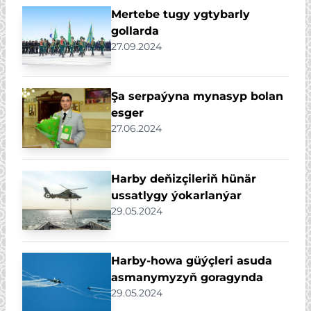
Mertebe tugy ygtybarly
gollarda
27.09.2024
Şa serpaýyna mynasyp bolan
esger
27.06.2024
Harby deňizçileriň hünär
ussatlygy ýokarlanýar
29.05.2024
Harby-howa güýçleri asuda
asmanymyzyň goragynda
29.05.2024