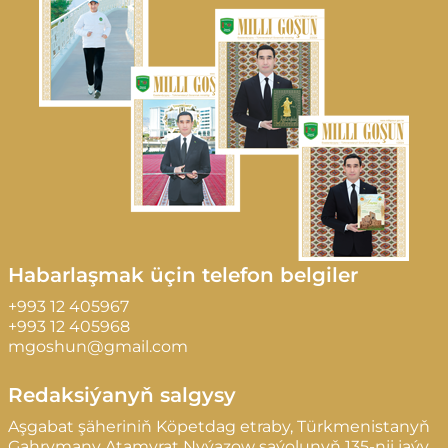
Habarlaşmak üçin telefon belgiler
+993 12 405967
+993 12 405968
mgoshun@gmail.com
Redaksiýanyň salgysy
Aşgabat şäheriniň Köpetdag etraby, Türkmenistanyň
Gahrymany Atamyrat Nyýazow şaýolunyň 135-nji jaýy,