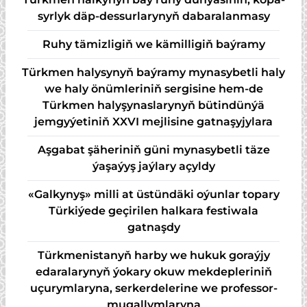
syr­lyk däp-des­sur­la­ry­nyň da­ba­ra­lan­ma­sy
Ruhy tämizligiň we kämilligiň baýramy
Türkmen halysynyň baýramy mynasybetli haly
we haly önümleriniň sergisine hem-de
Türkmen halyşynaslarynyň bütindünýä
jemgyýetiniň XXVI mejlisine gatnaşyjylara
Aşgabat şäheriniň güni mynasybetli täze
ýaşaýyş jaýlary açyldy
«Galkynyş» milli at üstündäki oýunlar topary
Türkiýede geçirilen halkara festiwala
gatnaşdy
Türkmenistanyň harby we hukuk goraýjy
edaralarynyň ýokary okuw mekdepleriniň
uçurymlaryna, serkerdelerine we professor-
mugallymlaryna