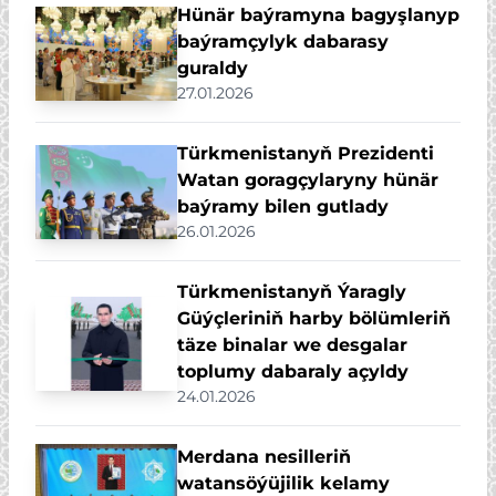
Hünär baýramyna bagyşlanyp
baýramçylyk dabarasy
guraldy
27.01.2026
Türkmenistanyň Prezidenti
Watan goragçylaryny hünär
baýramy bilen gutlady
26.01.2026
Türkmenistanyň Ýaragly
Güýçleriniň harby bölümleriň
täze binalar we desgalar
toplumy dabaraly açyldy
24.01.2026
Merdana nesilleriň
watansöýüjilik kelamy