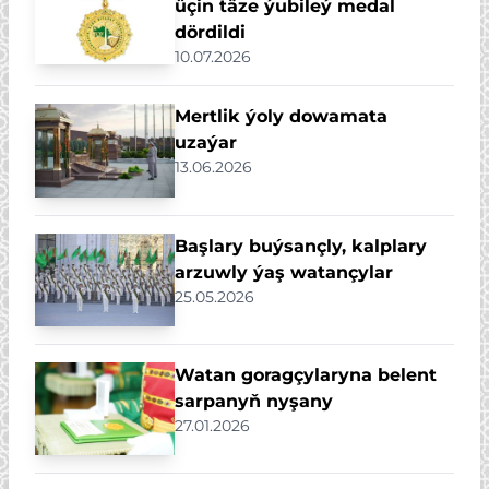
üçin täze ýubileý medal
dördildi
10.07.2026
Mertlik ýoly dowamata
uzaýar
13.06.2026
Başlary buýsançly, kalplary
arzuwly ýaş watançylar
25.05.2026
Watan goragçylaryna belent
sarpanyň nyşany
27.01.2026