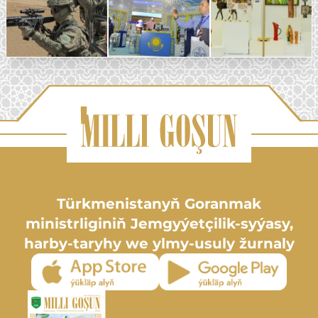
Türkmenistanyň Goranmak
ministrliginiň Jemgyýetçilik-syýasy,
harby-taryhy we ylmy-usuly žurnaly