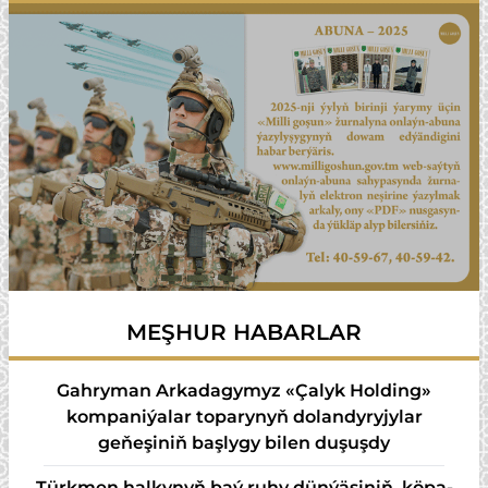
MEŞHUR HABARLAR
Gahryman Arkadagymyz «Çalyk Holding»
kompaniýalar toparynyň dolandyryjylar
geňeşiniň başlygy bilen duşuşdy
Türk­men hal­ky­nyň baý ru­hy dün­ýä­si­niň, kö­pa­