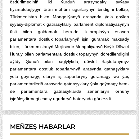
ösdürilmeginiň iki ýurduň arasyndaky syýasy
hyzmatdaşlygyň örän möhüm ugurlarynyň biridigini belläp,
Türkmenistan bilen Mongoliýanyň arasynda ýola goýlan
syýasy-diplomatik gatnaşyklary parlament diplomatiýasynyň
üsti bilen goldamak hem-de ikitaraplaýyn esasda
parlamentara dostluk toparlarynyň işini guramak maksady
bilen, Türkmenistanyň Mejlisinde Mongoliýanyň Beýik Döwlet
Huraly bilen parlamentara dostluk toparynyň döredilendigini
aýtdy. Şunuň bilen baglylykda, döwlet Baştutanymyz
parlamentara dostluk toparlarynyň arasynda gatnaşyklary
ýola goýmagy, olaryň iş saparlaryny guramagy we ýaş
parlamentarileriň arasynda gatnaşyklary ýola goýmagy hem-
de parlamentara gatnaşyklarda zenanlaryň ornuny
işjeňleşdirmegi esasy ugurlaryň hatarynda görkezdi.
MEŇZEŞ HABARLAR