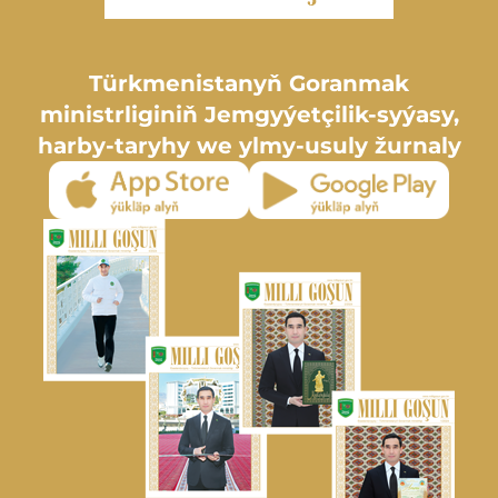
Türkmenistanyň Goranmak
ministrliginiň Jemgyýetçilik-syýasy,
harby-taryhy we ylmy-usuly žurnaly