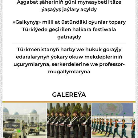
Aşgabat şäheriniň güni mynasybetli täze
ýaşaýyş jaýlary açyldy
«Galkynyş» milli at üstündäki oýunlar topary
Türkiýede geçirilen halkara festiwala
gatnaşdy
Türkmenistanyň harby we hukuk goraýjy
edaralarynyň ýokary okuw mekdepleriniň
uçurymlaryna, serkerdelerine we professor-
mugallymlaryna
GALEREÝA