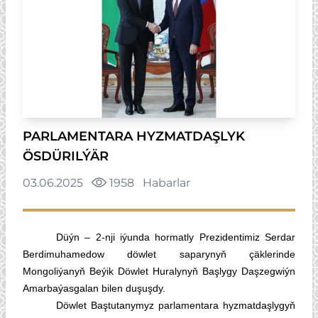
PARLAMENTARA HYZMATDAŞLYK
ÖSDÜRILÝÄR
03.06.2025
1958
Habarlar
Düýn – 2-nji iýunda hormatly Prezidentimiz Serdar
Berdimuhamedow döwlet saparynyň çäklerinde
Mongoliýanyň Beýik Döwlet Huralynyň Başlygy Daşzegwiýn
Amarbaýasgalan bilen duşuşdy.
Döwlet Baştutanymyz parlamentara hyzmatdaşlygyň