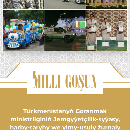
Türkmenistanyň Goranmak
ministrliginiň Jemgyýetçilik-syýasy,
harby-taryhy we ylmy-usuly žurnaly