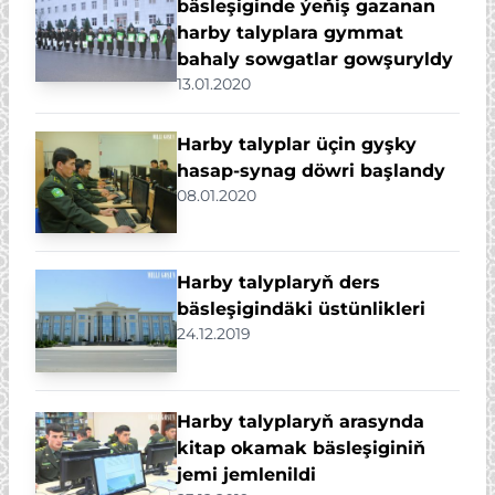
bäsleşiginde ýeňiş gazanan
harby talyplara gymmat
bahaly sowgatlar gowşuryldy
13.01.2020
Harby talyplar üçin gyşky
hasap-synag döwri başlandy
08.01.2020
Harby talyplaryň ders
bäsleşigindäki üstünlikleri
24.12.2019
Harby talyplaryň arasynda
kitap okamak bäsleşiginiň
jemi jemlenildi