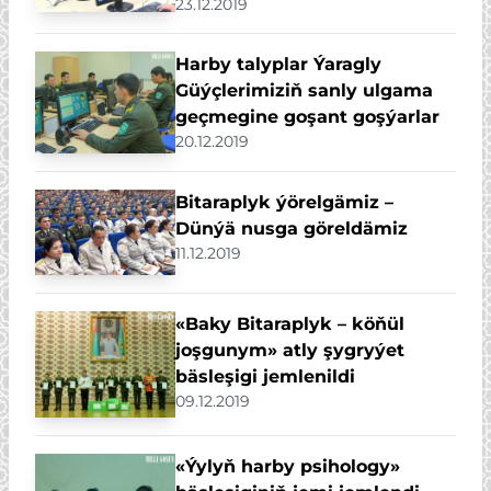
23.12.2019
Harby talyplar Ýaragly
Güýçlerimiziň sanly ulgama
geçmegine goşant goşýarlar
20.12.2019
Bitaraplyk ýörelgämiz –
Dünýä nusga göreldämiz
11.12.2019
«Baky Bitaraplyk – köňül
joşgunym» atly şygryýet
bäsleşigi jemlenildi
09.12.2019
«Ýylyň harby psihology»