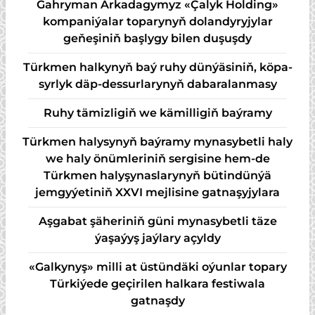
Gahryman Arkadagymyz «Çalyk Holding»
kompaniýalar toparynyň dolandyryjylar
geňeşiniň başlygy bilen duşuşdy
Türk­men hal­ky­nyň baý ru­hy dün­ýä­si­niň, kö­pa­
syr­lyk däp-des­sur­la­ry­nyň da­ba­ra­lan­ma­sy
Ruhy tämizligiň we kämilligiň baýramy
Türkmen halysynyň baýramy mynasybetli haly
we haly önümleriniň sergisine hem-de
Türkmen halyşynaslarynyň bütindünýä
jemgyýetiniň XXVI mejlisine gatnaşyjylara
Aşgabat şäheriniň güni mynasybetli täze
ýaşaýyş jaýlary açyldy
«Galkynyş» milli at üstündäki oýunlar topary
Türkiýede geçirilen halkara festiwala
gatnaşdy