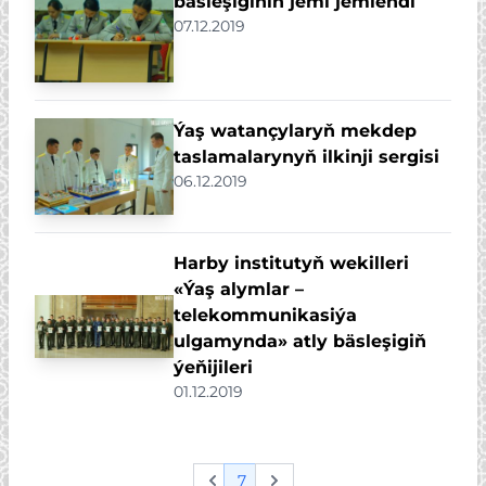
bäsleşiginiň jemi jemlendi
07.12.2019
Ýaş watançylaryň mekdep
taslamalarynyň ilkinji sergisi
06.12.2019
Harby institutyň wekilleri
«Ýaş alymlar –
telekommunikasiýa
ulgamynda» atly bäsleşigiň
ýeňijileri
01.12.2019
7