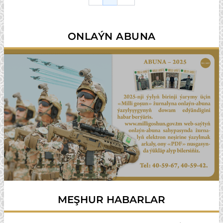
Previous
Next
ONLAÝN ABUNA
MEŞHUR HABARLAR