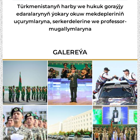
Türkmenistanyň harby we hukuk goraýjy
edaralarynyň ýokary okuw mekdepleriniň
uçurymlaryna, serkerdelerine we professor-
mugallymlaryna
GALEREÝA