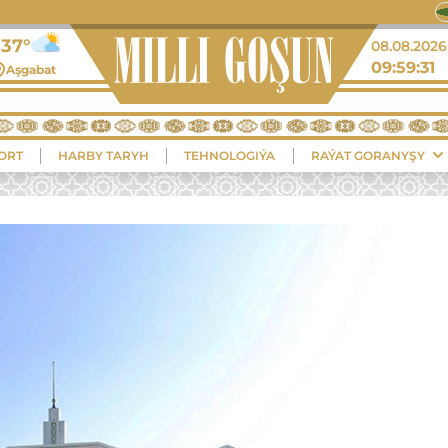
+37°
08.08.2026
09:59:31
Aşgabat
ORT
HARBY TARYH
TEHNOLOGIÝA
RAÝAT GORANYŞY