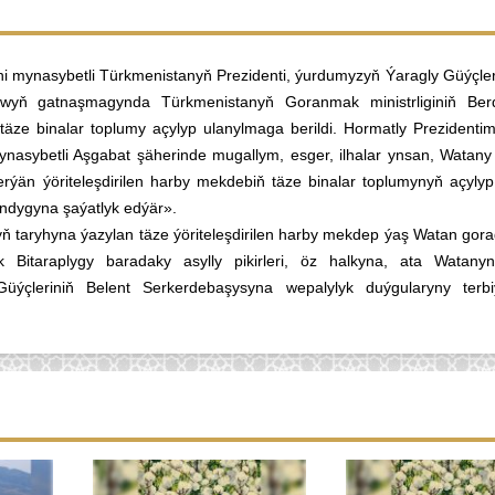
üni mynasybetli Türkmenistanyň Prezidenti, ýurdumyzyň Ýaragly Güýçler
wyň gatnaşmagynda Türkmenistanyň Goranmak ministrliginiň Ber
äze binalar toplumy açylyp ulanylmaga berildi. Hormatly Prezidentim
i mynasybetli Aşgabat şäherinde mugallym, esger, ilhalar ynsan, Wata
ýän ýöriteleşdirilen harby mekdebiň täze binalar toplumynyň açyly
andygyna şaýatlyk edýär».
taryhyna ýazylan täze ýöriteleşdirilen harby mekdep ýaş Watan gora
k Bitaraplygy baradaky asylly pikirleri, öz halkyna, ata Watan
Güýçleriniň Belent Serkerdebaşysyna wepalylyk duýgularyny terb