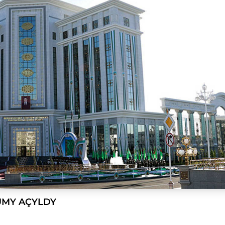
UMY AÇYLDY