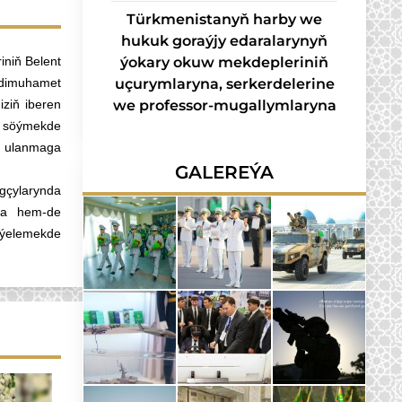
Türkmenistanyň harby we
hukuk goraýjy edaralarynyň
iniň Belent
ýokary okuw mekdepleriniň
dimuhamet
uçurymlaryna, serkerdelerine
iziň iberen
we professor-mugallymlaryna
ny söýmekde
p ulanmaga
GALEREÝA
gçylarynda
yna hem-de
iýelemekde