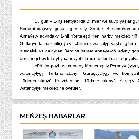
Şu gün – 1-nji sentýabrda Bilimler we talyp ýaşlar g
Serkerdebaşysy goşun generaly Serdar Berdimuhamedo
Annaýew adyndaky 1-nji Ýöriteleşdirilen harby mekdebiniň t
Gutlagynda bellenilişi ýaly: «Bilimler we talyp ýaşlar gün
nusgalyk yz galdyran Berdimuhamet Annaýewiň adyny göter
berilmegi beýik taryhy şahsyýetlerimize belent sarpa goýulý
«Pähim-paýhas ummany Magtymguly Pyragy» ýylynyň 
watançylygy, Türkmenistanyň Garaşsyzlygy we hemişeli
Türkmenistanyň Prezidentine, Türkmenistanyň Ýaragly 
watançylyk mekdebine öwrüler.
MEŇZEŞ HABARLAR