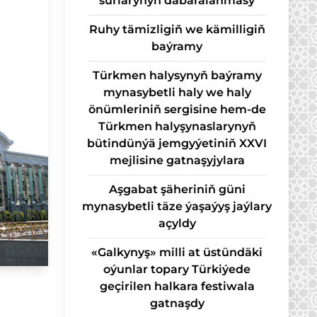
sur­la­ry­nyň da­ba­ra­lan­ma­sy
Ruhy tämizligiň we kämilligiň
baýramy
Türkmen halysynyň baýramy
mynasybetli haly we haly
önümleriniň sergisine hem-de
Türkmen halyşynaslarynyň
bütindünýä jemgyýetiniň XXVI
mejlisine gatnaşyjylara
Aşgabat şäheriniň güni
mynasybetli täze ýaşaýyş jaýlary
açyldy
«Galkynyş» milli at üstündäki
oýunlar topary Türkiýede
geçirilen halkara festiwala
gatnaşdy