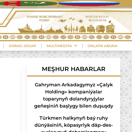
SORAG-JOGAP
MULTIMEDIÝA
ONLAÝN ABUNA
MEŞHUR HABARLAR
Gahryman Arkadagymyz «Çalyk
Holding» kompaniýalar
toparynyň dolandyryjylar
geňeşiniň başlygy bilen duşuşdy
Türk­men hal­ky­nyň baý ru­hy
dün­ýä­si­niň, kö­pa­syr­lyk däp-des­