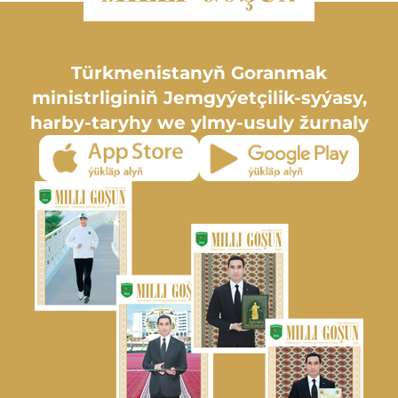
Türkmenistanyň Goranmak
ministrliginiň Jemgyýetçilik-syýasy,
harby-taryhy we ylmy-usuly žurnaly