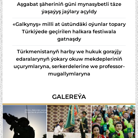
Aşgabat şäheriniň güni mynasybetli täze
ýaşaýyş jaýlary açyldy
«Galkynyş» milli at üstündäki oýunlar topary
Türkiýede geçirilen halkara festiwala
gatnaşdy
Türkmenistanyň harby we hukuk goraýjy
edaralarynyň ýokary okuw mekdepleriniň
uçurymlaryna, serkerdelerine we professor-
mugallymlaryna
GALEREÝA