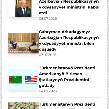
Azerbaýjan Respublikasynyň
ykdysadyýet ministrini kabul
etdi
08.07.2026
Gahryman Arkadagymyz
Azerbaýjan Respublikasynyň
ykdysadyýet ministri bilen
duşuşdy
07.07.2026
Türkmenistanyň Prezidenti
Amerikanyň Birleşen
Ştatlarynyň Prezidentini
gutlady
04.07.2026
Türkmenistanyň Prezidenti