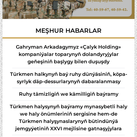
MEŞHUR HABARLAR
Gahryman Arkadagymyz «Çalyk Holding»
kompaniýalar toparynyň dolandyryjylar
geňeşiniň başlygy bilen duşuşdy
Türk­men hal­ky­nyň baý ru­hy dün­ýä­si­niň, kö­pa­
syr­lyk däp-des­sur­la­ry­nyň da­ba­ra­lan­ma­sy
Ruhy tämizligiň we kämilligiň baýramy
Türkmen halysynyň baýramy mynasybetli haly
we haly önümleriniň sergisine hem-de
Türkmen halyşynaslarynyň bütindünýä
jemgyýetiniň XXVI mejlisine gatnaşyjylara