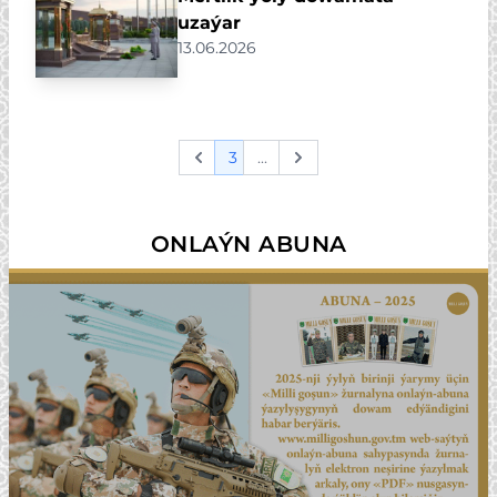
uzaýar
13.06.2026
3
...
Previous
Next
ONLAÝN ABUNA