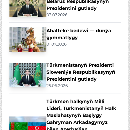
Belarus Respublikasynyň
Prezidentini gutlady
03.07.2026
Ahalteke bedewi — dünýä
gymmatlygy
01.07.2026
Türkmenistanyň Prezidenti
Sloweniýa Respublikasynyň
Prezidentini gutlady
25.06.2026
Türkmen halkynyň Milli
Lideri, Türkmenistanyň Halk
Maslahatynyň Başlygy
Gahryman Arkadagymyz
bilen Azerbaýjan