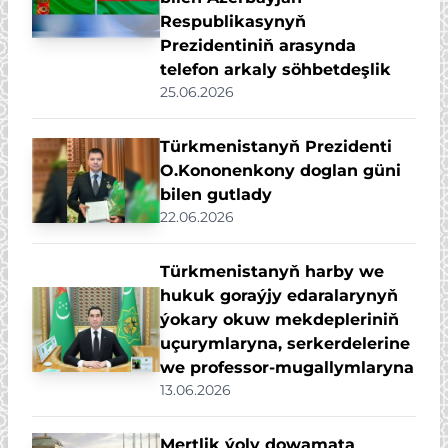
Respublikasynyň
Prezidentiniň arasynda
telefon arkaly söhbetdeşlik
25.06.2026
Türkmenistanyň Prezidenti
O.Kononenkony doglan güni
bilen gutlady
22.06.2026
Türkmenistanyň harby we
hukuk goraýjy edaralarynyň
ýokary okuw mekdepleriniň
uçurymlaryna, serkerdelerine
we professor-mugallymlaryna
13.06.2026
Mertlik ýoly dowamata