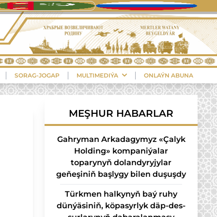
SORAG-JOGAP
MULTIMEDIÝA
ONLAÝN ABUNA
MEŞHUR HABARLAR
Gahryman Arkadagymyz «Çalyk
Holding» kompaniýalar
toparynyň dolandyryjylar
geňeşiniň başlygy bilen duşuşdy
Türk­men hal­ky­nyň baý ru­hy
dün­ýä­si­niň, kö­pa­syr­lyk däp-des­