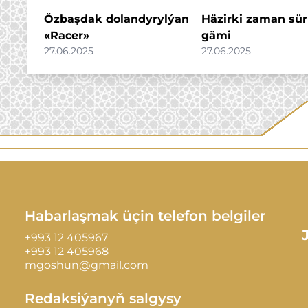
Özbaşdak dolandyrylýan
Häzirki zaman sürü
«Racer»
gämi
27.06.2025
27.06.2025
Habarlaşmak üçin telefon belgiler
+993 12 405967
+993 12 405968
mgoshun@gmail.com
Redaksiýanyň salgysy