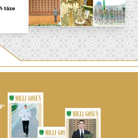
ň täze
y-