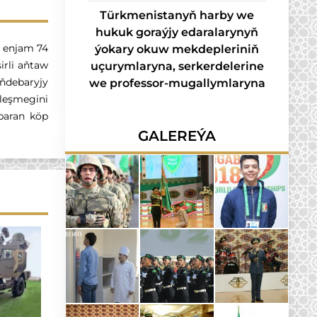
Türkmenistanyň harby we
hukuk goraýjy edaralarynyň
 enjam 74
ýokary okuw mekdepleriniň
irli aňtaw
uçurymlaryna, serkerdelerine
ňdebaryjy
we professor-mugallymlaryna
leşmegini
baran köp
GALEREÝA