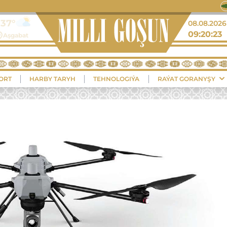
08.08.2026
09:20:24
ORT
HARBY TARYH
TEHNOLOGIÝA
RAÝAT GORANYŞY