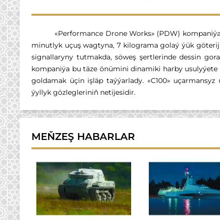
«Performance Drone Works» (PDW) kompaniýasy
minutlyk uçuş wagtyna, 7 kilograma golaý ýük göterij
signallaryny tutmakda, söweş şertlerinde dessin go
kompaniýa bu täze önümini dinamiki harby usulyýete
goldamak üçin işläp taýýarlady. «C100» uçarmansy
ýyllyk gözlegleriniň netijesidir.
MEŇZEŞ HABARLAR