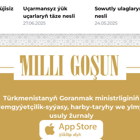
jisiz
Uçarmansyz ýük
Sowutly ulaglary
uçarlaryň täze nesli
nesli
27.06.2025
24.05.2025
Türkmenistanyň Goranmak ministrliginiň
Jemgyýetçilik-syýasy, harby-taryhy we ylm
usuly žurnaly