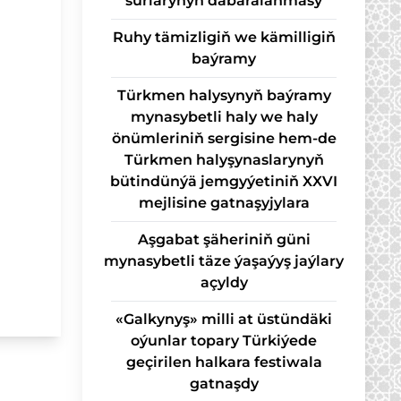
sur­la­ry­nyň da­ba­ra­lan­ma­sy
Ruhy tämizligiň we kämilligiň
baýramy
Türkmen halysynyň baýramy
mynasybetli haly we haly
önümleriniň sergisine hem-de
Türkmen halyşynaslarynyň
bütindünýä jemgyýetiniň XXVI
mejlisine gatnaşyjylara
Aşgabat şäheriniň güni
mynasybetli täze ýaşaýyş jaýlary
açyldy
«Galkynyş» milli at üstündäki
oýunlar topary Türkiýede
geçirilen halkara festiwala
gatnaşdy