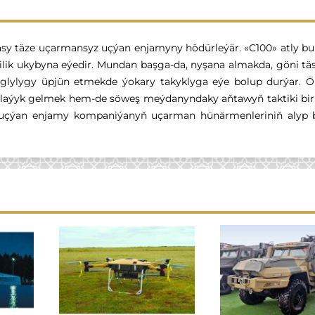
 täze uçarmansyz uçýan enjamyny hödürleýär. «C100» atly bu
ilik ukybyna eýedir. Mundan başga-da, nyşana almakda, göni täs
raglylygy üpjün etmekde ýokary takyklyga eýe bolup durýar. Ö
 laýyk gelmek hem-de söweş meýdanyndaky aňtawyň taktiki bir
z uçýan enjamy kompaniýanyň uçarman hünärmenleriniň alyp 