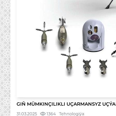
GIŇ MÜMKINÇILIKLI UÇARMANSYZ UÇÝ
31.03.2025
1364
Tehnologiýa