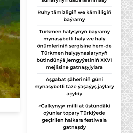
sur­la­ry­nyň da­ba­ra­lan­ma­sy
Ruhy tämizligiň we kämilligiň
baýramy
Türkmen halysynyň baýramy
mynasybetli haly we haly
önümleriniň sergisine hem-de
Türkmen halyşynaslarynyň
bütindünýä jemgyýetiniň XXVI
mejlisine gatnaşyjylara
Aşgabat şäheriniň güni
mynasybetli täze ýaşaýyş jaýlary
açyldy
«Galkynyş» milli at üstündäki
oýunlar topary Türkiýede
geçirilen halkara festiwala
gatnaşdy