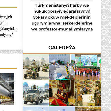
Türkmenistanyň harby we
hukuk goraýjy edaralarynyň
öweşjeň
ýokary okuw mekdepleriniň
jribe
uçurymlaryna, serkerdelerine
aýdanyňda,
we professor-mugallymlaryna
paniýanyň
GALEREÝA