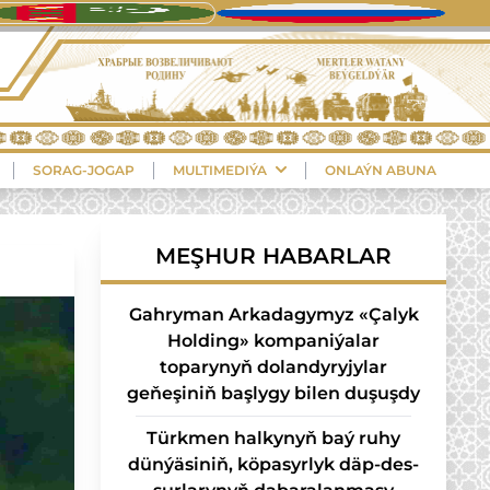
SORAG-JOGAP
MULTIMEDIÝA
ONLAÝN ABUNA
MEŞHUR HABARLAR
Gahryman Arkadagymyz «Çalyk
Holding» kompaniýalar
toparynyň dolandyryjylar
geňeşiniň başlygy bilen duşuşdy
Türk­men hal­ky­nyň baý ru­hy
dün­ýä­si­niň, kö­pa­syr­lyk däp-des­