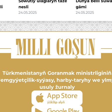
Sowutly ulaglaryň täze
Dünýä belli suwa
li
nesli
gämi
24.05.2025
24.05.2025
Türkmenistanyň Goranmak ministrliginiň
Jemgyýetçilik-syýasy, harby-taryhy we ylm
usuly žurnaly