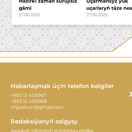
Häzirki zaman sürüjisiz
Uçarmansyz ýük
gämi
uçarlaryň täze nes
27.06.2025
27.06.2025
Habarlaşmak üçin telefon belgiler
+993 12 405967
+993 12 405968
mgoshun@gmail.com
Redaksiýanyň salgysy
Aşgabat şäheriniň Köpetdag etraby,