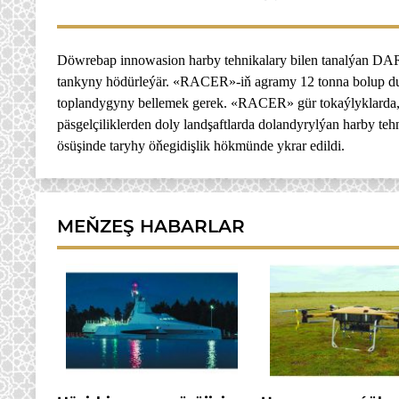
Döwrebap innowasion harby tehnikalary bilen tanalýan DA
tankyny hödürleýär. «RACER»-iň agramy 12 tonna bolup durýa
toplandygyny bellemek gerek. «RACER» gür tokaýlyklarda,
päsgelçiliklerden doly landşaftlarda dolandyrylýan harby 
ösüşinde taryhy öňegidişlik hökmünde ykrar edildi.
MEŇZEŞ HABARLAR