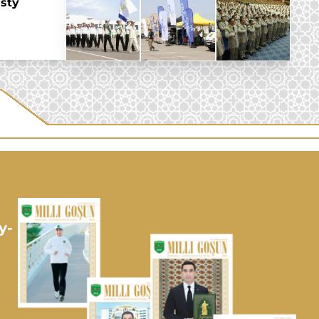
sty
y-