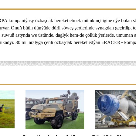
RPA kompaniýasy özbaşdak hereket etmek mümkinçiligine eýe bolan s
r. Onuň bütin dünýäde dürli söweş şertlerinde synagdan geçirilip, te
 suwuň astynda we üstünde, daglyk hem-de çöllük ýerlerde, umuman 
tehnikadyr. 30 mil aralyga çenli özbaşdak hereket edýän «RACER» kom