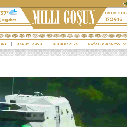
+37°
08.08.2026
17:34:17
Aşgabat
ORT
HARBY TARYH
TEHNOLOGIÝA
RAÝAT GORANYŞY