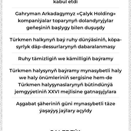
kabul etdi
Gahryman Arkadagymyz «Çalyk Holding»
kompaniýalar toparynyň dolandyryjylar
geňeşiniň başlygy bilen duşuşdy
Türk­men hal­ky­nyň baý ru­hy dün­ýä­si­niň, kö­pa­
syr­lyk däp-des­sur­la­ry­nyň da­ba­ra­lan­ma­sy
Ruhy tämizligiň we kämilligiň baýramy
Türkmen halysynyň baýramy mynasybetli haly
we haly önümleriniň sergisine hem-de
Türkmen halyşynaslarynyň bütindünýä
jemgyýetiniň XXVI mejlisine gatnaşyjylara
Aşgabat şäheriniň güni mynasybetli täze
ýaşaýyş jaýlary açyldy