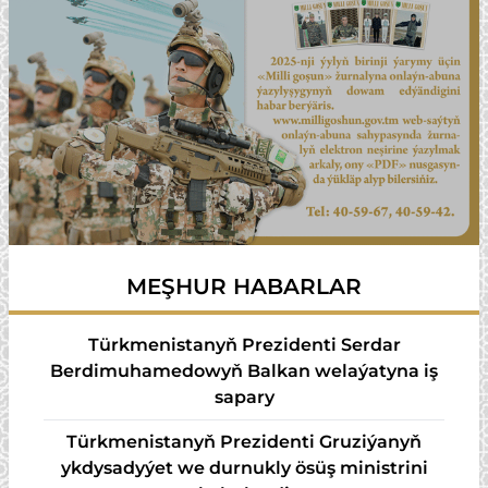
MEŞHUR HABARLAR
Türkmenistanyň Prezidenti Serdar
Berdimuhamedowyň Balkan welaýatyna iş
sapary
Türkmenistanyň Prezidenti Gruziýanyň
ykdysadyýet we durnukly ösüş ministrini