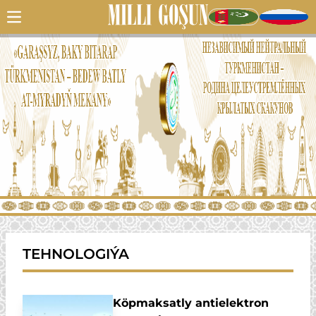
TEHNOLOGIÝA
Köpmaksatly antielektron