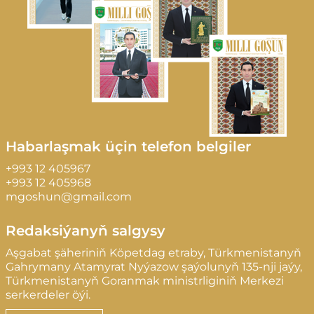
Habarlaşmak üçin telefon belgiler
+993 12 405967
+993 12 405968
mgoshun@gmail.com
Redaksiýanyň salgysy
Aşgabat şäheriniň Köpetdag etraby, Türkmenistanyň
Gahrymany Atamyrat Nyýazow şaýolunyň 135-nji jaýy,
Türkmenistanyň Goranmak ministrliginiň Merkezi
serkerdeler öýi.