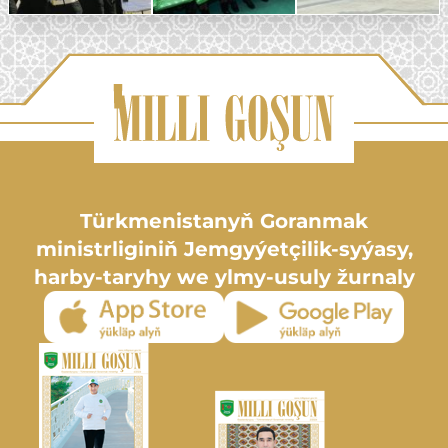
Türkmenistanyň Goranmak
ministrliginiň Jemgyýetçilik-syýasy,
harby-taryhy we ylmy-usuly žurnaly