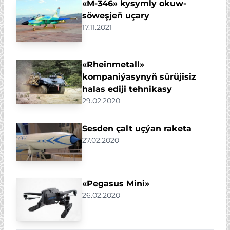
«M-346» kysymly okuw-
söweşjeň uçary
17.11.2021
«Rheinmetall»
kompaniýasynyň sürüjisiz
halas ediji tehnikasy
29.02.2020
Sesden çalt uçýan raketa
27.02.2020
«Pegasus Mini»
26.02.2020