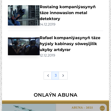
Rostaing kompaniýasynyň
täze innowasion metal
detektory
14.12.2019
Rafael kompaniýasynyň täze
hyýaly kabinasy söweşijilik
ukyby artdyrar
12.12.2019
3
Previous
Next
ONLAÝN ABUNA