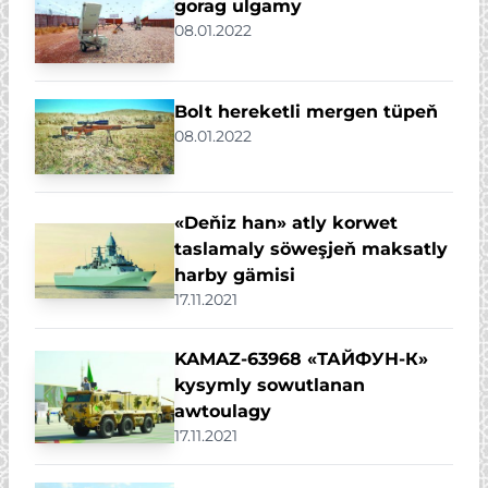
gorag ulgamy
08.01.2022
Bolt hereketli mergen tüpeň
08.01.2022
«Deňiz han» atly korwet
taslamaly söweşjeň maksatly
harby gämisi
17.11.2021
KAMAZ-63968 «ТАЙФУН-К»
kysymly sowutlanan
awtoulagy
17.11.2021