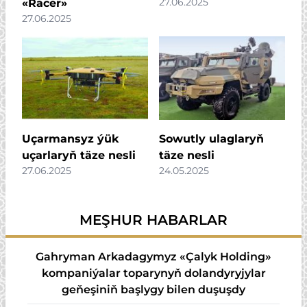
27.06.2025
«Racer»
27.06.2025
Uçarmansyz ýük
Sowutly ulaglaryň
uçarlaryň täze nesli
täze nesli
27.06.2025
24.05.2025
MEŞHUR HABARLAR
Gahryman Arkadagymyz «Çalyk Holding»
kompaniýalar toparynyň dolandyryjylar
geňeşiniň başlygy bilen duşuşdy