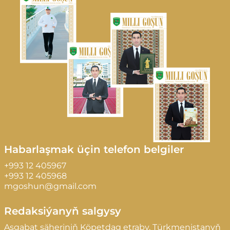
Habarlaşmak üçin telefon belgiler
+993 12 405967
+993 12 405968
mgoshun@gmail.com
Redaksiýanyň salgysy
Aşgabat şäheriniň Köpetdag etraby, Türkmenistanyň