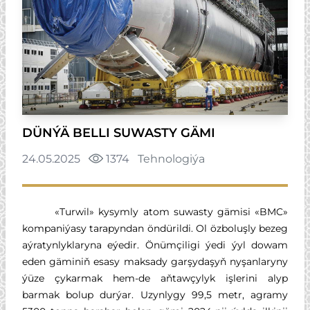
DÜNÝÄ BELLI SUWASTY GÄMI
24.05.2025
1374
Tehnologiýa
«Turwil» kysymly atom suwasty gämisi «BMC»
kompaniýasy tarapyndan öndürildi. Ol özboluşly bezeg
aýratynlyklaryna eýedir. Önümçiligi ýedi ýyl dowam
eden gäminiň esasy maksady garşydaşyň nyşanlaryny
ýüze çykarmak hem-de aňtawçylyk işlerini alyp
barmak bolup durýar. Uzynlygy 99,5 metr, agramy