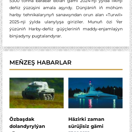
5300 tonna barabar bolan gämi 2024-nji ýylda ilkinji
deňiz ýüzüşini amala aşyrdy. Dünýäniň iň möhüm
harby tehnikalarynyň sanawyndan orun alan «Turwil»
2025-nji ýylda ulanylyşa giriziler. Munuň özi Ýer
ýüzüniň Harby-deňiz güýçleriniň maddy-enjamlaýyn
binýadyny pugtalandyrar.
MEŇZEŞ HABARLAR
Özbaşdak
Häzirki zaman
dolandyrylýan
sürüjisiz gämi