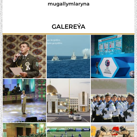
mugallymlaryna
GALEREÝA