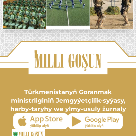
Türkmenistanyň Goranmak
ministrliginiň Jemgyýetçilik-syýasy,
harby-taryhy we ylmy-usuly žurnaly