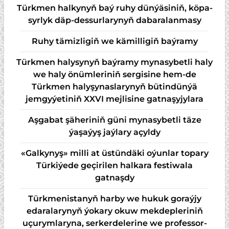
Türk­men hal­ky­nyň baý ru­hy dün­ýä­si­niň, kö­pa­
syr­lyk däp-des­sur­la­ry­nyň da­ba­ra­lan­ma­sy
Ruhy tämizligiň we kämilligiň baýramy
Türkmen halysynyň baýramy mynasybetli haly
we haly önümleriniň sergisine hem-de
Türkmen halyşynaslarynyň bütindünýä
jemgyýetiniň XXVI mejlisine gatnaşyjylara
Aşgabat şäheriniň güni mynasybetli täze
ýaşaýyş jaýlary açyldy
«Galkynyş» milli at üstündäki oýunlar topary
Türkiýede geçirilen halkara festiwala
gatnaşdy
Türkmenistanyň harby we hukuk goraýjy
edaralarynyň ýokary okuw mekdepleriniň
uçurymlaryna, serkerdelerine we professor-