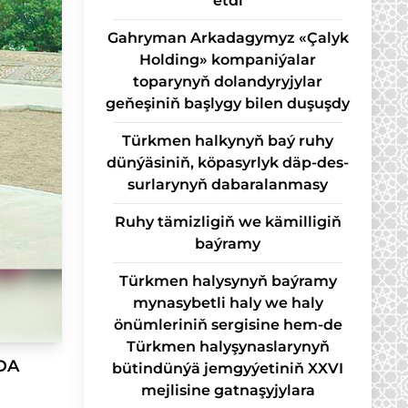
etdi
Gahryman Arkadagymyz «Çalyk
Holding» kompaniýalar
toparynyň dolandyryjylar
geňeşiniň başlygy bilen duşuşdy
Türk­men hal­ky­nyň baý ru­hy
dün­ýä­si­niň, kö­pa­syr­lyk däp-des­
sur­la­ry­nyň da­ba­ra­lan­ma­sy
Ruhy tämizligiň we kämilligiň
baýramy
Türkmen halysynyň baýramy
mynasybetli haly we haly
önümleriniň sergisine hem-de
Türkmen halyşynaslarynyň
DA
bütindünýä jemgyýetiniň XXVI
mejlisine gatnaşyjylara