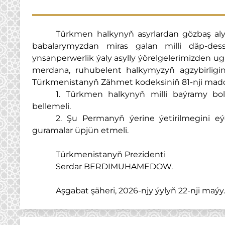
Türkmen halkynyň asyrlardan gözbaş al
babalarymyzdan miras galan milli däp-dessur
ynsanperwerlik ýaly asylly ýörelgelerimizden 
merdana, ruhubelent halkymyzyň agzybirligin
Türkmenistanyň Zähmet kodeksiniň 81-nji madda
1. Türkmen halkynyň milli baýramy bo
bellemeli.
2. Şu Permanyň ýerine ýetirilmegini eýe
guramalar üpjün etmeli.
Türkmenistanyň Prezidenti
Serdar BERDIMUHAMEDOW.
Aşgabat şäheri, 2026-njy ýylyň 22-nji maýy