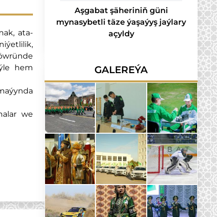
Aşgabat şäheriniň güni
mynasybetli täze ýaşaýyş jaýlary
ak, ata-
açyldy
etlilik,
 döwründe
eýle hem
GALEREÝA
 maýynda
nalar we