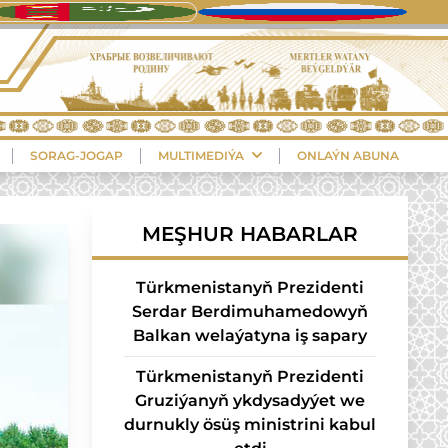
SORAG-JOGAP
MULTIMEDIÝA
ONLAÝN ABUNA
MEŞHUR HABARLAR
Türkmenistanyň Prezidenti
Serdar Berdimuhamedowyň
Balkan welaýatyna iş sapary
Türkmenistanyň Prezidenti
Gruziýanyň ykdysadyýet we
durnukly ösüş ministrini kabul