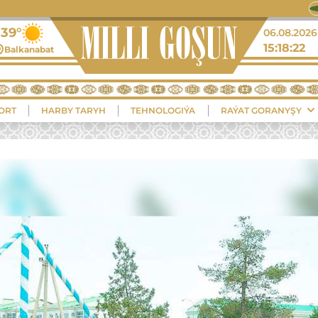
+39°
06.08.2026
15:18:23
Balkanabat
ORT
HARBY TARYH
TEHNOLOGIÝA
RAÝAT GORANYŞY