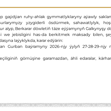
yp gaýdýan ruhy-ahlak gymmatlyklaryny aýawly saklam
larymyzy yzygiderli ösdürmek, sahawatlylyk, hoşniý
ugur alyp, Berkarar döwletiň täze eýýamynyň Galkynyşy
i we jebisligini has-da berkitmek maksady bilen, ş
syna laýyklykda, karar edýärin:
lan Gurban baýramyny 2026-njy ýylyň 27-28-29-njy
çiliginiň görnüşine garamazdan, ähli edaralar, kärha
.