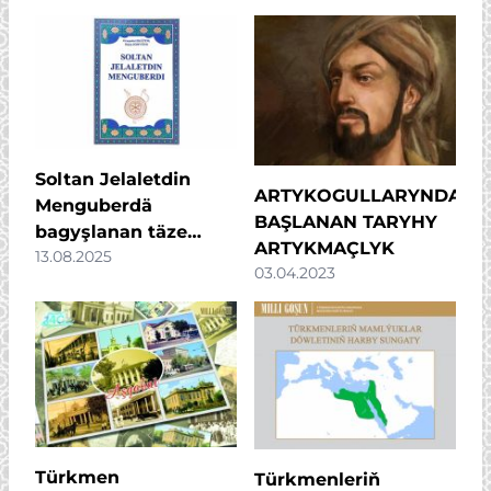
Soltan Jelaletdin
ARTYKOGULLARYNDAN
Menguberdä
BAŞLANAN TARYHY
bagyşlanan täze
ARTYKMAÇLYK
13.08.2025
kitap çap edildi
03.04.2023
Türkmen
Türkmenleriň