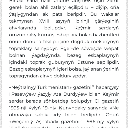
Biribar saňa halk öňüne düşmek üçin zerur
gerek bolan ähli zatlary eçilipdir» – diýip, oňa
ýaşlygyndan ak pata beripdir. Bu wakalar
takmynan XVIII asyryň birinji çärýeginiň
ahyrlarynda bolupdyr. Keýmir serdaryň
omzundaky kümüş esbaplary bolan bazbentleri
onuň donuna tikilip, içine dogduk mekanynyň
topraklary salnypdyr. Eger-de söweşde wepat
bolnan ýagdaýynda, bezeg esbaplarynyň
içindäki toprak guburynyň üstüne sepilipdir.
Bezeg esbaplarynyň içleri bolsa, jaýlanan ýeriniň
topragyndan alnyp doldurylypdyr.
«Neýtralnyý Turkmenistan» gazetiniň habarçysy
I.Pasewýew ýazyjy Ata Durdyýew bilen Keýmir
serdar barada söhbetdeş bolupdyr. Ol gazetiň
1995-nji ýylyň 19-njy iýunyndaky sanynda «Ne
obnažaýa sabli» ady bilen berlipdir. Onuň
«Weçerniý Aşhabad» gazetiniň 1996-njy ýylyň