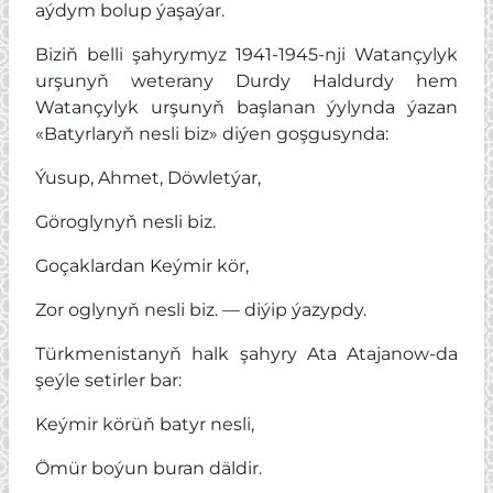
aýdym bolup ýaşaýar.
Biziň belli şahyrymyz 1941-1945-nji Watançylyk
urşunyň weterany Durdy Haldurdy hem
Watançylyk urşunyň başlanan ýylynda ýazan
«Batyrlaryň nesli biz» diýen goşgusynda:
Ýusup, Ahmet, Döwletýar,
Göroglynyň nesli biz.
Goçaklardan Keýmir kör,
Zor oglynyň nesli biz. — diýip ýazypdy.
Türkmenistanyň halk şahyry Ata Atajanow-da
şeýle setirler bar:
Keýmir körüň batyr nesli,
Ömür boýun buran däldir.