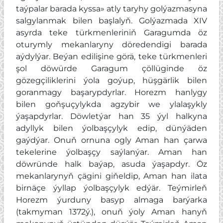
taýpalar barada kyssa» atly taryhy golýazmasyna
salgylanmak bilen başlalyň. Golýazmada XIV
asyrda teke türkmenleriniň Garagumda öz
oturymly mekanlaryny döredendigi barada
aýdylýar. Beýan edilişine görä, teke türkmenleri
şol döwürde Garagum çöllüginde öz
gözegçiliklerini ýola goýup, hüşgärlik bilen
goranmagy başarypdyrlar. Horezm hanlygy
bilen goňşuçylykda agzybir we ylalaşykly
ýaşapdyrlar. Döwletýar han 35 ýyl halkyna
adyllyk bilen ýolbaşçylyk edip, dünýäden
gaýdýar. Onuň ornuna ogly Aman han çarwa
tekelerine ýolbaşçy saýlanýar. Aman han
döwründe halk baýap, asuda ýaşapdyr. Öz
mekanlarynyň çägini giňeldip, Aman han ilata
birnäçe ýyllap ýolbaşçylyk edýär. Teýmirleň
Horezm ýurduny basyp almaga barýarka
(takmyman 1372ý.), onuň ýoly Aman hanyň