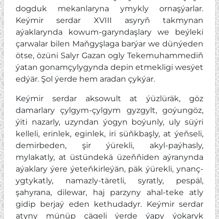
dogduk mekanlaryna ymykly ornaşýarlar.
Keýmir serdar XVIII asyryň takmynan
aýaklarynda kowum-garyndaşlary we beýleki
çarwalar bilen Maňgyşlaga barýar we dünýeden
ötse, özüni Salyr Gazan ogly Tekemuhammediň
ýatan gonamçylygynda depin etmekligi wesýet
edýär. Şol ýerde hem aradan çykýar.
Keýmir serdar aksowult at ýüzlüräk, göz
damarlary çylgym-çylgym gyzgylt, goýungöz,
ýiti nazarly, uzyndan ýogyn boýunly, uly süýri
kelleli, erinlek, eginlek, iri süňkbaşly, at ýeňseli,
demirbeden, şir ýürekli, akyl-paýhasly,
mylakatly, at üstündekä üzeňňiden aýranynda
aýaklary ýere ýeteňkirleýän, päk ýürekli, ynanç-
ygtykatly, namazly-täretli, syratly, pespäl,
şahyrana, dilewar, haj parzyny ahal-teke atly
gidip berjaý eden kethudadyr. Keýmir serdar
atyny münüp çägeli ýerde ýapy ýokaryk