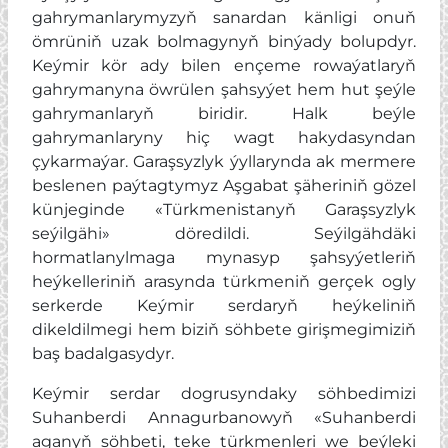
gahrymanlarymyzyň sanardan känligi onuň
ömrüniň uzak bolmagynyň binýady bolupdyr.
Keýmir kör ady bilen ençeme rowaýatlaryň
gahrymanyna öwrülen şahsyýet hem hut şeýle
gahrymanlaryň biridir. Halk beýle
gahrymanlaryny hiç wagt hakydasyndan
çykarmaýar. Garaşsyzlyk ýyllarynda ak mermere
beslenen paýtagtymyz Aşgabat şäheriniň gözel
künjeginde «Türkmenistanyň Garaşsyzlyk
seýilgähi» döredildi. Seýilgähdäki
hormatlanylmaga mynasyp şahsyýetleriň
heýkelleriniň arasynda türkmeniň gerçek ogly
serkerde Keýmir serdaryň heýkeliniň
dikeldilmegi hem biziň söhbete girişmegimiziň
baş badalgasydyr.
Keýmir serdar dogrusyndaky söhbedimizi
Suhanberdi Annagurbanowyň «Suhanberdi
aganyň söhbeti, teke türkmenleri we beýleki