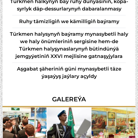
Türk­men hal­ky­nyň baý ru­hy dün­ýä­si­niň, kö­pa­
syr­lyk däp-des­sur­la­ry­nyň da­ba­ra­lan­ma­sy
Ruhy tämizligiň we kämilligiň baýramy
Türkmen halysynyň baýramy mynasybetli haly
we haly önümleriniň sergisine hem-de
Türkmen halyşynaslarynyň bütindünýä
jemgyýetiniň XXVI mejlisine gatnaşyjylara
Aşgabat şäheriniň güni mynasybetli täze
ýaşaýyş jaýlary açyldy
GALEREÝA