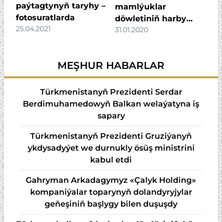
paýtagtynyň taryhy –
mamlýuklar
fotosuratlarda
döwletiniň harby
25.04.2021
31.01.2020
sungaty
MEŞHUR HABARLAR
Türkmenistanyň Prezidenti Serdar
Berdimuhamedowyň Balkan welaýatyna iş
sapary
Türkmenistanyň Prezidenti Gruziýanyň
ykdysadyýet we durnukly ösüş ministrini
kabul etdi
Gahryman Arkadagymyz «Çalyk Holding»
kompaniýalar toparynyň dolandyryjylar
geňeşiniň başlygy bilen duşuşdy