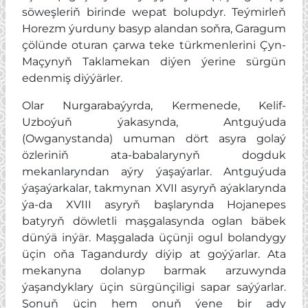
söweşleriň birinde wepat bolupdyr. Teýmirleň
Horezm ýurduny basyp alandan soňra, Garagum
çölünde oturan çarwa teke türkmenlerini Çyn-
Maçynyň Taklamekan diýen ýerine sürgün
edenmiş diýýärler.
Olar Nurgarabaýyrda, Kermenede, Kelif-
Uzboýuň ýakasynda, Antguýuda
(Owganystanda) umuman dört asyra golaý
özleriniň ata-babalarynyň dogduk
mekanlaryndan aýry ýaşaýarlar. Antguýuda
ýaşaýarkalar, takmynan XVII asyryň aýaklarynda
ýa-da XVIII asyryň başlarynda Hojanepes
batyryň döwletli maşgalasynda oglan bäbek
dünýä inýär. Maşgalada üçünji ogul bolandygy
üçin oňa Tagandurdy diýip at goýýarlar. Ata
mekanyna dolanyp barmak arzuwynda
ýaşandyklary üçin sürgünçiligi sapar saýýarlar.
Şonuň üçin hem onuň ýene bir ady