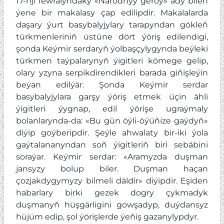
17-nji fewralyndaky «Narodnyý geroý» ady bilen
ýene bir makalasy çap edilipdir. Makalalarda
daşary ýurt basybalyjylary tarapyndan gökleň
türkmenleriniň üstüne dört ýöriş edilendigi,
şonda Keýmir serdaryň ýolbaşçylygynda beýleki
türkmen taýpalarynyň ýigitleri kömege gelip,
olary yzyna serpikdirendikleri barada giňişleýin
beýan edilýär. Şonda Keýmir serdar
basybalyjylara garşy ýöriş etmek üçin ähli
ýigitleri ýygnap, edil ýörişe ugraýmaly
bolanlarynda-da: «Bu gün öýli-öýüňize gaýdyň»
diýip goýberipdir. Şeýle ahwalaty bir-iki ýola
gaýtalananyndan soň ýigitleriň biri sebäbini
soraýar. Keýmir serdar: «Aramyzda duşman
jansyzy bolup biler. Duşman haçan
çozjakdygymyzy bilmeli däldir» diýipdir. Eşiden
habarlary birki gezek dogry çykmadyk
duşmanyň hüşgärligini gowşadyp, duýdansyz
hüjüm edip, şol ýörişlerde ýeňiş gazanylypdyr.