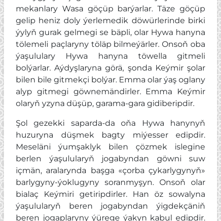
mekanlary Wasa göçüp barýarlar. Täze göçüp
gelip heniz doly ýerlemedik döwürlerinde birki
ýylyň gurak gelmegi se bäpli, olar Hywa hanyna
tölemeli paçlaryny töläp bilmeýärler. Onsoň oba
ýaşululary Hywa hanyna töwella gitmeli
bolýarlar. Aýdyşlaryna görä, şonda Keýmir şolar
bilen bile gitmekçi bolýar. Emma olar ýaş oglany
alyp gitmegi göwnemändirler. Emma Keýmir
olaryň yzyna düşüp, garama-gara gidiberipdir.
Şol gezekki saparda-da oňa Hywa hanynyň
huzuryna düşmek bagty miýesser edipdir.
Meseläni ýumşaklyk bilen çözmek islegine
berlen ýaşulularyň jogabyndan göwni suw
içmän, aralarynda başga «çorba çykarlygynyň»
barlygyny-ýoklugyny soranmyşyn. Onsoň olar
bialaç Keýmiri getiripdirler. Han öz sowalyna
ýaşulularyň beren jogabyndan ýigdekçäniň
beren jogaplaryny ýürege ýakyn kabul edipdir.