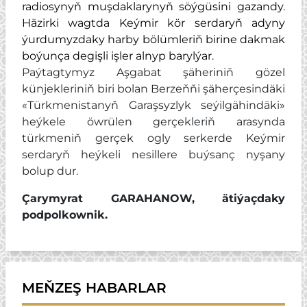
radiosynyň muşdaklarynyň söýgüsini gazandy.
Häzirki wagtda Keýmir kör serdaryň adyny
ýurdumyzdaky harby bölümleriň birine dakmak
boýunça degişli işler alnyp barylýar.
Paýtagtymyz Aşgabat şäheriniň gözel
künjekleriniň biri bolan Berzeňňi şäherçesindäki
«Türkmenistanyň Garaşsyzlyk seýilgähindäki»
heýkele öwrülen gerçekleriň arasynda
türkmeniň gerçek ogly serkerde Keýmir
serdaryň heýkeli nesillere buýsanç nyşany
bolup dur.
Çarymyrat GARAHANOW, ätiýaçdaky
podpolkownik.
MEŇZEŞ HABARLAR