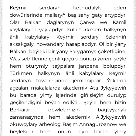
Keýmir serdaryň kethudalyk eden
döwürlerinde mallaryň baş sany gaty artypdyr.
Olar Balkan daglarynyň Çarwa we Kämil
ýaýlalaryna ýaýrapdyr. Külli türkmen halkynyň
ähli kabylalary Keýmir serdary özleriniň
aksakgaly, howandary hasaplapdyr. Ol bir ýany
Balkan, beýleki bir ýany Sarygamyş çöketligine,
Was sebitlerine çenli göçüp-gonup ýören, şeýle
hem oturymly taýpalara janpena bolupdyr.
Türkmen halkynyň ähli kabylalary Keýmir
serdaryň töwereginde jemlenipdir. Ýokarda
agzalan makalalarda akademik Ata Jykyýewiň
bu barada ylmy işlerinde giňişleýin durulyp
geçilendigini beýan edilýär. Şeýle hem biziň
Berkarar döwletimiziň bagtyýarlyk
zamanasynda hem akademik A.Jykyýewiň
okuwçylary arheolog Bäşim Annagurbanow we
beýlekiler hem onuň alyp baran ylmy