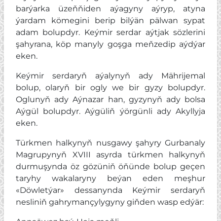
barýarka üzeňňiden aýagyny aýryp, atyna
ýardam kömegini berip bilýän pälwan sypat
adam bolupdyr. Keýmir serdar aýtjak sözlerini
şahyrana, köp manyly goşga meňzedip aýdýar
eken.
Keýmir serdaryň aýalynyň ady Mährijemal
bolup, olaryň bir ogly we bir gyzy bolupdyr.
Oglunyň ady Aýnazar han, gyzynyň ady bolsa
Aýgül bolupdyr. Aýgüliň ýörgünli ady Akyllyja
eken.
Türkmen halkynyň nusgawy şahyry Gurbanaly
Magrupynyň XVIII asyrda türkmen halkynyň
durmuşynda öz gözüniň öňünde bolup geçen
taryhy wakalaryny beýan eden meşhur
«Döwletýar» dessanynda Keýmir serdaryň
nesliniň gahrymançylygyny giňden wasp edýär: