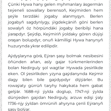
Çünki Hywa hany gelen myhmanlary äsgermän
teýeneli sowallary berensoň, Keýmirden hem
şeýle terzdäki jogaby alanmyşyn. Berlen
jogabyň sagdynlygy, ýigdekçäniň göni berlen
sowalyň öz hörpündäki jogaby beribilşi hana
ýarapdyr. Şeýdip, Keýmiriň ýoldaky gören düýşi
oraşan bolupdyr, onuň kämilligi Hywa hanynyň
huzurynda ykrar edilipdir.
Aýdyşlaryna görä, Eýran şasy bolmak nesibesini
öňünden aňan, asly gajar türkmenlerinden
bolan Nedirguly şol wagtlar Hywada ýesirlikde
eken. Ol ýesirlikden yzyna gaýdanynda Keýmir
dagy bilen bile gaýdypdyr diýýärler. Bu
rowaýaty gürrüň taryhy hakykata hem gabat
gelýär. 1688-nji ýylda doglup, 1747-nji ýylda
dünýeden gaýdan Nedirguly, arzuw edişi ýaly
1736-njy ýyldan ömrüniň ahyryna çenli Eýranyň
şasy bolýar.