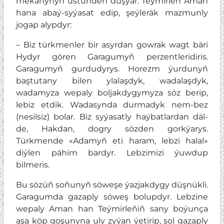
mekanynyň üstünden düşýär. Teýmirleň Aman
hana abaý-syýasat edip, şeýleräk mazmunly
jogap alypdyr:
– Biz türkmenler bir asyrdan gowrak wagt bäri
Hydyr gören Garagumyň perzentleridiris.
Garagumyň gurdudyrys. Horezm ýurdunyň
baştutany bilen ylalaşdyk, wadalaşdyk,
wadamyza wepaly boljakdygymyza söz berip,
lebiz etdik. Wadasynda durmadyk nem-bez
(nesilsiz) bolar. Biz syýasatly haýbatlardan däl-
de, Hakdan, dogry sözden gorkýarys.
Türkmende «Adamyň eti haram, lebzi halal»
diýlen pähim bardyr. Lebzimizi ýuwdup
bilmeris.
Bu sözüň soňunyň söweşe ýazjakdygy düşnükli.
Garagumda gazaply söweş bolupdyr. Lebzine
wepaly Aman han Teýmirleňiň sany boýunça
aşa köp goşunyna uly zyýan ýetirip, şol gazaply