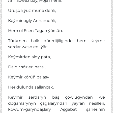
Annaöwez baý, Hoja meňli,
Uruşda ýüz müňe deňli,
Keýmir ogly Annameňli,
Hem ol Esen Tagan ýörsün.
Türkmen halk döredijiliginde hem Keýmir
serdar wasp edilýär:
Keýmirden aldy pata,
Däldir sözleri hata...
Keýmir körüň balasy
Her dulunda sallançak.
Keýmir serdaryň bäş çowlugyndan we
doganlarynyň çagalaryndan ýaýran nesilleri,
kowum-garyndaşlary Aşgabat şäheriniň