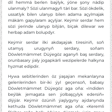
dil hemmä berlen baýlyk, ýöne şony nädip
ulanmaly? Sözi ulanmagyň täri bar. Sözi ökdelik,
ussatlyk bilen ulanyp bilen adama açylmajak
mäkäm gapylaram açylýar. Keýmir serdar hem
sözi ýerinde ulanyp bilýän, biçak dilewar we
herbap adam bolupdyr.
Keýmir serdar ilki akdaşaýak tiresiniň, soň
utamyş urugynyň serdary, soňam
Döwletmämmet Düýegöz aganyň baş serdary,
orunbasary ýaly jogapkärli wezipelerde halkyna
hyzmat edipdir.
Hywa sebitlerinden öz ýaşaýan mekanlaryna
gelenlerinden bir-iki ýyl geçensoň, babasy
Döwletmämmet Düýegöz aga oňa: «Indiden
beýläk jemagata sen ýolbaşçylyk edersiň»
diýýär. Keýmir özüniň ýaşlygyny aýdanynda
kethuda Döwletmämmet aga oňa: «Keremli