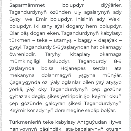
Saparmämmet bolupdyr diýýärler.
Tagandurdynyň özünden uly agalarynyň ady
Gyzyl we Emir bolupdyr. Inisiniň ady Wekil
bolupdyr. Iki sany aýal dogany hem bolupdyr.
Olar bäş dogan eken. Tagandurdynyň kabylasy:
türkmen – teke – utamyş – bagşy – daşaýak –
gyzyl. Tagandurdy 5-6 ýaşlaryndan hat okamagy
öwrenipdir. Taryhy kitaplary okamaga
mümkinçiligi bolupdyr. Tagandurdy 8-9
ýaşlarynda bolsa Hojanepes serdar ata
mekanyna dolanmagyň yşgyna münýär.
Çagalygynda özi ýaly oglanlar bilen ýaý atyşyp
ýörkä, ýaý oky Tagandurdynyň çep gözüne
gyltazrak degip, şikes ýetiripdir. Şol keýmir okuň
çep gözünde galdyran şikesi Tagandurdynyň
Keýmir kör adynyň döremegine sebäp bolýar.
Türkmenleriň teke kabylasy Antguýudan Hywa
hanlygynyň çägindäki ata-babalarynyň oturan