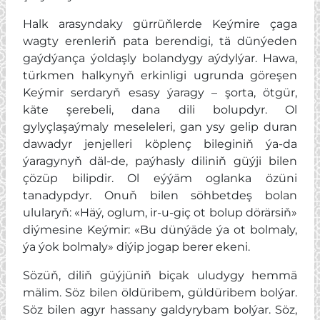
Halk arasyndaky gürrüňlerde Keýmire çaga
wagty erenleriň pata berendigi, tä dünýeden
gaýdýança ýoldaşly bolandygy aýdylýar. Hawa,
türkmen halkynyň erkinligi ugrunda göreşen
Keýmir serdaryň esasy ýaragy – şorta, ötgür,
käte şerebeli, dana dili bolupdyr. Ol
gylyçlaşaýmaly meseleleri, gan ysy gelip duran
dawadyr jenjelleri köplenç bileginiň ýa-da
ýaragynyň däl-de, paýhasly diliniň güýji bilen
çözüp bilipdir. Ol eýýäm oglanka özüni
tanadypdyr. Onuň bilen söhbetdeş bolan
ulularyň: «Häý, oglum, ir-u-giç ot bolup dörärsiň»
diýmesine Keýmir: «Bu dünýäde ýa ot bolmaly,
ýa ýok bolmaly» diýip jogap berer ekeni.
Sözüň, diliň güýjüniň biçak uludygy hemmä
mälim. Söz bilen öldüribem, güldüribem bolýar.
Söz bilen agyr hassany galdyrybam bolýar. Söz,