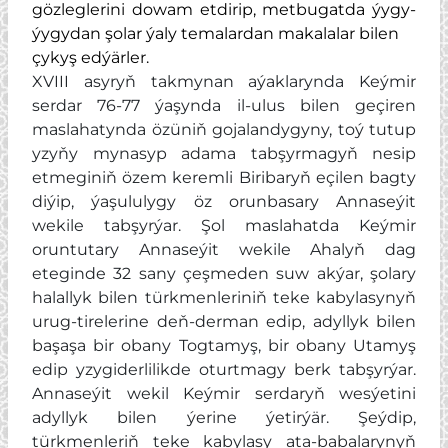
gözleglerini dowam etdirip, metbugatda ýygy-
ýygydan şolar ýaly temalardan makalalar bilen
çykyş edýärler.
XVIII asyryň takmynan aýaklarynda Keýmir
serdar 76-77 ýaşynda il-ulus bilen geçiren
maslahatynda özüniň gojalandygyny, toý tutup
yzyňy mynasyp adama tabşyrmagyň nesip
etmeginiň özem keremli Biribaryň eçilen bagty
diýip, ýaşululygy öz orunbasary Annaseýit
wekile tabşyrýar. Şol maslahatda Keýmir
oruntutary Annaseýit wekile Ahalyň dag
eteginde 32 sany çeşmeden suw akýar, şolary
halallyk bilen türkmenleriniň teke kabylasynyň
urug-tirelerine deň-derman edip, adyllyk bilen
başaşa bir obany Togtamyş, bir obany Utamyş
edip yzygiderlilikde oturtmagy berk tabşyrýar.
Annaseýit wekil Keýmir serdaryň wesýetini
adyllyk bilen ýerine ýetirýär. Şeýdip,
türkmenleriň teke kabylasy ata-babalarynyň