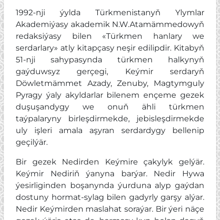
1992-nji ýylda Türkmenistanyň Ylymlar
Akademiýasy akademik N.W.Atamämmedowyň
redaksiýasy bilen «Türkmen hanlary we
serdarlary» atly kitapçasy neşir edilipdir. Kitabyň
51-nji sahypasynda türkmen halkynyň
gaýduwsyz gerçegi, Keýmir serdaryň
Döwletmämmet Azady, Zenuby, Magtymguly
Pyragy ýaly akyldarlar bilenem ençeme gezek
duşuşandygy we onuň ähli türkmen
taýpalaryny birleşdirmekde, jebisleşdirmekde
uly işleri amala aşyran serdardygy bellenip
geçilýär.
Bir gezek Nedirden Keýmire çakylyk gelýär.
Keýmir Nediriň ýanyna barýar. Nedir Hywa
ýesirliginden boşanynda ýurduna alyp gaýdan
dostuny hormat-sylag bilen gadyrly garşy alýar.
Nedir Keýmirden maslahat soraýar. Bir ýeri näçe