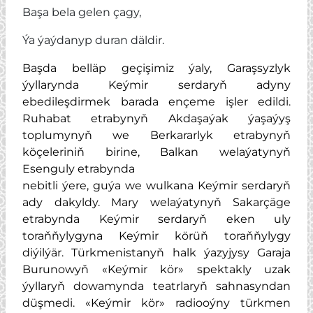
Başa bela gelen çagy,
Ýa ýaýdanyp duran däldir.
Başda belläp geçişimiz ýaly, Garaşsyzlyk
ýyllarynda Keýmir serdaryň adyny
ebedileşdirmek barada ençeme işler edildi.
Ruhabat etrabynyň Akdaşaýak ýaşaýyş
toplumynyň we Berkararlyk etrabynyň
köçeleriniň birine, Balkan welaýatynyň
Esenguly etrabynda
nebitli ýere, guýa we wulkana Keýmir serdaryň
ady dakyldy. Mary welaýatynyň Sakarçäge
etrabynda Keýmir serdaryň eken uly
toraňňylygyna Keýmir körüň toraňňylygy
diýilýär. Türkmenistanyň halk ýazyjysy Garaja
Burunowyň «Keýmir kör» spektakly uzak
ýyllaryň dowamynda teatrlaryň sahnasyndan
düşmedi. «Keýmir kör» radiooýny türkmen