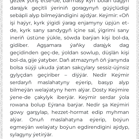
gezek ýöriş etse-de, barmasy kyn bolan dagyň
darajyk geçitli ýeriniň goragynyň güýçlüdigi
sebäpli alyp bilmeýändigini aýdýar. Keýmir: «Oň
işi haýyr, kyrk ýigidi ýarag enjamyny üpjün et-
de, kyrk sany sandygyň içine sal, ýigrimi sany
ineriň üstüne ýükle, söwda barýan kişi bol-da,
gidiber. Agşamara ýaňky darajyk dag
geçidinden geç-de, ýoldan sowlup, düşlän kişi
bol-da, gije ýatyber. Daň atmazynyň öň ýanynda
bolsa süýji ukuda ýatan sakçylary sessiz-üýnsiz
gylyçdan geçiriber – diýýär. Nedir Keýmir
serdaryň maslahatyny eýerip, basyp alyp
bilmeýän welaýatyny hem alýar. Dosty Keýmire
ýene-de çakylyk iberýär. Keýmir serdar ýola
rowana bolup Eýrana barýar. Nedir şa Keýmiri
gowy garşylap, hezzet-hormat edip myhman
alýar. Onuň maslahatyna eýerip, boýun
egmeýän welaýaty boýun egdirendigini aýdyp,
sylagyny ýetirýär.