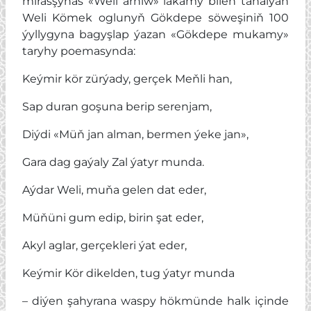
mirasşynas «Weli arhiw» lakamy bilen tanalýan
Weli Kömek oglunyň Gökdepe söweşiniň 100
ýyllygyna bagyşlap ýazan «Gökdepe mukamy»
taryhy poemasynda:
Keýmir kör zürýady, gerçek Meňli han,
Sap duran goşuna berip serenjam,
Diýdi «Müň jan alman, bermen ýeke jan»,
Gara dag gaýaly Zal ýatyr munda.
Aýdar Weli, muňa gelen dat eder,
Müňüni gum edip, birin şat eder,
Akyl aglar, gerçekleri ýat eder,
Keýmir Kör dikelden, tug ýatyr munda
– diýen şahyrana waspy hökmünde halk içinde