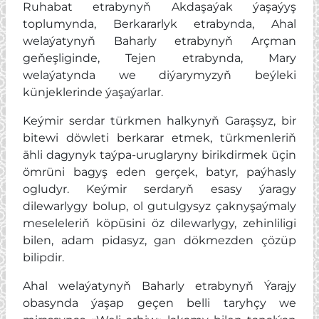
Ruhabat etrabynyň Akdaşaýak ýaşaýyş
toplumynda, Berkararlyk etrabynda, Ahal
welaýatynyň Baharly etrabynyň Arçman
geňeşliginde, Tejen etrabynda, Mary
welaýatynda we diýarymyzyň beýleki
künjeklerinde ýaşaýarlar.
Keýmir serdar türkmen halkynyň Garaşsyz, bir
bitewi döwleti berkarar etmek, türkmenleriň
ähli dagynyk taýpa-uruglaryny birikdirmek üçin
ömrüni bagyş eden gerçek, batyr, paýhasly
ogludyr. Keýmir serdaryň esasy ýaragy
dilewarlygy bolup, ol gutulgysyz çaknyşaýmaly
meseleleriň köpüsini öz dilewarlygy, zehinliligi
bilen, adam pidasyz, gan dökmezden çözüp
bilipdir.
Ahal welaýatynyň Baharly etrabynyň Ýarajy
obasynda ýaşap geçen belli taryhçy we