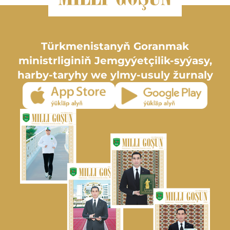
Türkmenistanyň Goranmak
ministrliginiň Jemgyýetçilik-syýasy,
harby-taryhy we ylmy-usuly žurnaly