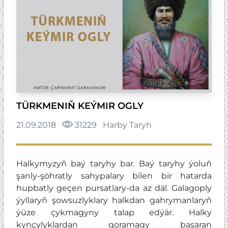
TÜRKMENIŇ KEÝMIR OGLY
21.09.2018
31229
Harby Taryh
Halkymyzyň baý taryhy bar. Baý taryhy ýoluň
şanly-şöhratly sahypalary bilen bir hatarda
hupbatly geçen pursatlary-da az däl. Galagoply
ýyllaryň şowsuzlyklary halkdan gahrymanlaryň
ýüze çykmagyny talap edýär. Halky
kynçylyklardan goramagy başaran