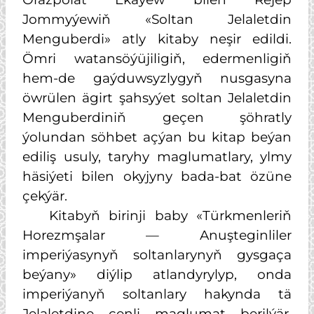
Jommyýewiň «Soltan Jelaletdin
Menguberdi» atly kitaby neşir edildi.
Ömri watansöýüjiligiň, edermenligiň
hem-de gaýduwsyzlygyň nusgasyna
öwrülen ägirt şahsyýet soltan Jelaletdin
Menguberdiniň geçen şöhratly
ýolundan söhbet açýan bu kitap beýan
ediliş usuly, taryhy maglumatlary, ylmy
häsiýeti bilen okyjyny bada-bat özüne
çekýär.
Kitabyň birinji baby «Türkmenleriň
Horezmşalar — Anuşteginliler
imperiýasynyň soltanlarynyň gysgaça
beýany» diýlip atlandyrylyp, onda
imperiýanyň soltanlary hakynda tä
Jelaletdine çenli maglumat berilýär.