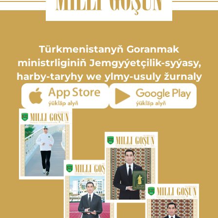
Türkmenistanyň Goranmak
ministrliginiň Jemgyýetçilik-syýasy,
harby-taryhy we ylmy-usuly žurnaly