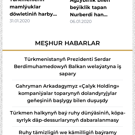
Agzybirlik bilen
mamlýuklar
beýiklik tapan
döwletiniň harby
Nurberdi han
31.01.2020
sungaty
06.01.2020
hakynda buýsançly
söhbet
MEŞHUR HABARLAR
Türkmenistanyň Prezidenti Serdar
Berdimuhamedowyň Balkan welaýatyna iş
sapary
Gahryman Arkadagymyz «Çalyk Holding»
kompaniýalar toparynyň dolandyryjylar
geňeşiniň başlygy bilen duşuşdy
Türk­men hal­ky­nyň baý ru­hy dün­ýä­si­niň, kö­pa­
syr­lyk däp-des­sur­la­ry­nyň da­ba­ra­lan­ma­sy
Ruhy tämizligiň we kämilligiň baýramy