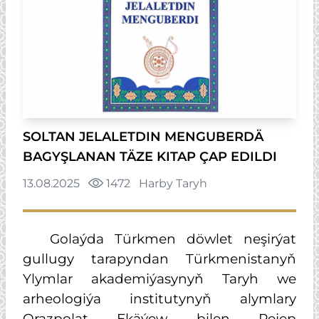
SOLTAN JELALETDIN MENGUBERDÄ
BAGYŞLANAN TÄZE KITAP ÇAP EDILDI
13.08.2025
1472
Harby Taryh
Golaýda Türkmen döwlet neşirýat
gullugy tarapyndan Türkmenistanyň
Ylymlar akademiýasynyň Taryh we
arheologiýa institutynyň alymlary
Orazpolat Ekäýew bilen Rejep