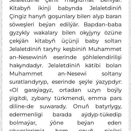
Kitabyň ikinji babynda Jelaletdiniň
Çingiz hanyň goşunlary bilen alyp baran
söweşleri beýan edilýär. Bapdan-baba
gyzykly wakalary bilen okyjyny özüne
çekýän kitabyň üçünji baby soltan
Jelaletdiniň taryhy keşbiniň Muhammet
an-Nesewiniň eserinde şöhlelendirilişi
hakyndadyr. Jelaletdiniň kätibi bolan
Muhammet an-Nesewi soltany
suratlandyryp, eserinde şeýle ýazypdyr:
«Ol garaýagyz, ortadan uzyn boýly
ýigitdi, zybany türkmendi, emma pars
diline-de suwarady. Onuň batyrlygy,
edermenligi barada aýdyp-tükedip
bolmaýar, ýöne beýan eden
söweşlerimiz hem onuň niçiksi