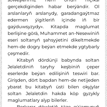
gerçekdiginden habar berýändir. Ol
arslanlaryň arslanydy, garadangaýtmaz
edermen ýigitleriň içinde iň bir
gaýduwsyzydy». Kitapda maglumat
berlişine görä, Muhammet an-Nesewiniň
eseri soltanyň şahsyýetini dikeltmekde
hem-de dogry beýan etmekde ygtybarly
çeşmedir.
Kitabyň dördünji babynda soltan
Jelaletdiniň taryhy keşbiniň çeper
eserlerde beýan edilişiniň teswiri bar.
Girişden, dört bapdan hem-de netijeden
ybarat bu kitabyň üsti bilen okyjylar
soltan Jelaletdin hakda köp gyzykly
maglumatlary alyp bilerler.
Berkarar döwletiň täze eýýamynyň