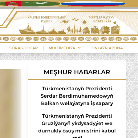
SORAG-JOGAP
MULTIMEDIÝA
ONLAÝN ABUNA
MEŞHUR HABARLAR
Türkmenistanyň Prezidenti
Serdar Berdimuhamedowyň
Balkan welaýatyna iş sapary
Türkmenistanyň Prezidenti
Gruziýanyň ykdysadyýet we
durnukly ösüş ministrini kabul