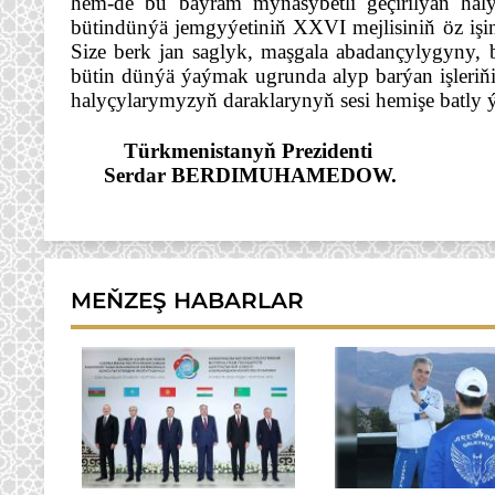
hem-de bu baýram mynasybetli geçirilýän haly
bütindünýä jemgyýetiniň XXVI mejlisiniň öz işin
Size berk jan saglyk, maşgala abadançylygyny,
bütin dünýä ýaýmak ugrunda alyp barýan işleriňiz
halyçylarymyzyň daraklarynyň sesi hemişe batly 
Türkmenistanyň Prezidenti
Serdar BERDIMUHAMEDOW.
MEŇZEŞ HABARLAR