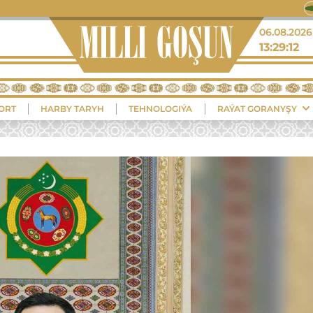
+39°
06.08.2026
13:29:13
Balkanabat
ORT
HARBY TARYH
TEHNOLOGIÝA
RAÝAT GORANYŞY