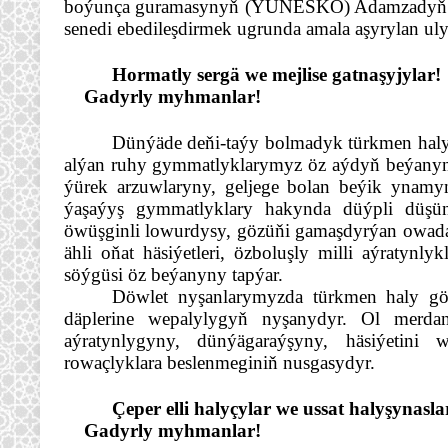
boýunça guramasynyň (ÝUNESKO) Adamzadyň ma
senedi ebedileşdirmek ugrunda amala aşyrylan ul
Hormatly sergä we mejlise gatnaşyjylar!
Gadyrly myhmanlar!
Dünýäde deňi-taýy bolmadyk türkmen haly
alýan ruhy gymmatlyklarymyz öz aýdyň beýanyny
ýürek arzuwlaryny, geljege bolan beýik ynamyny
ýaşaýyş gymmatlyklary hakynda düýpli düşünjel
öwüşginli lowurdysy, gözüňi gamaşdyrýan owada
ähli oňat häsiýetleri, özboluşly milli aýratynlyk
söýgüsi öz beýanyny tapýar.
Döwlet nyşanlarymyzda türkmen haly gölle
däplerine wepalylygyň nyşanydyr. Ol merdan
aýratynlygyny, dünýägaraýşyny, häsiýetini
rowaçlyklara beslenmeginiň nusgasydyr.
Çeper elli halyçylar we ussat halyşynasla
Gadyrly myhmanlar!