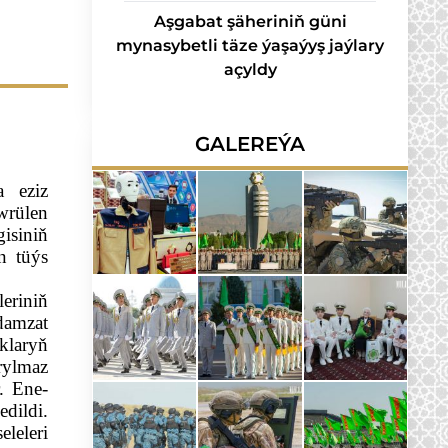
Aşgabat şäheriniň güni
mynasybetli täze ýaşaýyş jaýlary
açyldy
GALEREÝA
 eziz 
rülen 
siniň 
 tüýs 
eriniň 
amzat 
laryň 
ylmaz 
. Ene-
ildi. 
eleri 