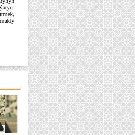
rynyň 
aryn. 
rmek, 
rmakly 