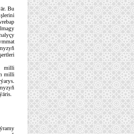
r. Bu 
erini 
rebap 
lmagy 
halyçy 
ymmat 
myzyň 
tleri 
illi 
milli 
arys. 
myzyň 
ýäris.
ýramy 