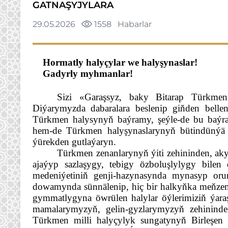
GATNAŞYJYLARA
29.05.2026
1558
Habarlar
Hormatly halyçylar we halyşynaslar!
Gadyrly myhmanlar!
Sizi «Garaşsyz, baky Bitarap Türkme
Diýarymyzda dabaralara beslenip giňden belle
Türkmen halysynyň baýramy, şeýle-de bu baýram
hem-de Türkmen halyşynaslarynyň bütindünýä j
ýürekden gutlaýaryn.
Türkmen zenanlarynyň ýiti zehininden, akyl
ajaýyp sazlaşygy, tebigy özboluşlylygy bile
medeniýetiniň genji-hazynasynda mynasyp orun
dowamynda sünnälenip, hiç bir halkyňka meňzem
gymmatlygyna öwrülen halylar öýlerimiziň ýaraş
mamalarymyzyň, gelin-gyzlarymyzyň zehininde
Türkmen milli halyçylyk sungatynyň Birleşen 