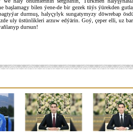
 we haly önümleriniň sergisiniň, Türkmen halyşynasla
e başlamagy bilen ýene-de bir gezek tüýs ýürekden gutlaý
 bagtyýar durmuş, halyçylyk sungatymyzy döwrebap ösdü
de uly üstünlikleri arzuw edýärin. Goý, çeper elli, uz ba
ýaňlanyp dursun!