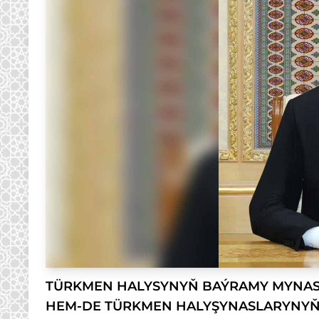
TÜRKMEN HALYSYNYŇ BAÝRAMY MYNASY
HEM-DE TÜRKMEN HALYŞYNASLARYNYŇ 