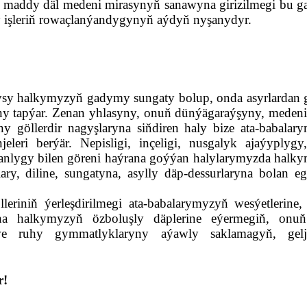
ddy däl medeni mirasynyň sanawyna girizilmegi bu g
y işleriň rowaçlanýandygynyň aýdyň nyşanydyr.
sy halkymyzyň gadymy sungaty bolup, onda asyrlardan g
 tapýar. Zenan yhlasyny, onuň dünýägaraýşyny, medeniýe
 göllerdir nagyşlaryna siňdiren haly bize ata-babalary
eri berýär. Nepisligi, inçeligi, nusgalyk ajaýyplygy, 
nlygy bilen göreni haýrana goýýan halylarymyzda halky
lary, diline, sungatyna, asylly däp-dessurlaryna bolan eg
riniň ýerleşdirilmegi ata-babalarymyzyň wesýetlerine, a
a halkymyzyň özboluşly däplerine eýermegiň, onuň 
 we ruhy gymmatlyklaryny aýawly saklamagyň, gelje
r!