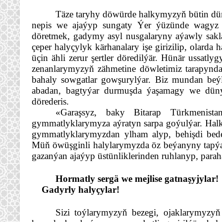
Täze taryhy döwürde halkymyzyň bütin dün
nepis we ajaýyp sungaty Ýer ýüzünde wagyz etm
döretmek, gadymy asyl nusgalaryny aýawly sakla
çeper halyçylyk kärhanalary işe girizilip, olard
üçin ähli zerur şertler döredilýär. Hünär ussatly
zenanlarymyzyň zähmetine döwletimiz tarapyndan
bahaly sowgatlar gowşurylýar. Biz mundan beýl
abadan, bagtyýar durmuşda ýaşamagy we dünýä 
dörederis. 
«Garaşsyz, baky Bitarap Türkmenis
gymmatlyklarymyza aýratyn sarpa goýulýar. Halky
gymmatlyklarymyzdan ylham alyp, behişdi bedew
Müň öwüşginli halylarymyzda öz beýanyny tapýan
gazanýan ajaýyp üstünliklerinden ruhlanyp, paraha
Hormatly sergä we mejlise gatnaşyjylar!
Gadyrly halyçylar!
Sizi toýlarymyzyň bezegi, ojaklarymyzy