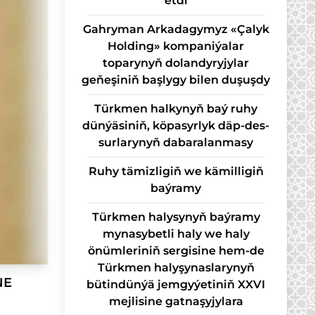
etdi
Gahryman Arkadagymyz «Çalyk
Holding» kompaniýalar
toparynyň dolandyryjylar
geňeşiniň başlygy bilen duşuşdy
Türk­men hal­ky­nyň baý ru­hy
dün­ýä­si­niň, kö­pa­syr­lyk däp-des­
sur­la­ry­nyň da­ba­ra­lan­ma­sy
Ruhy tämizligiň we kämilligiň
baýramy
Türkmen halysynyň baýramy
mynasybetli haly we haly
önümleriniň sergisine hem-de
Türkmen halyşynaslarynyň
NE
bütindünýä jemgyýetiniň XXVI
mejlisine gatnaşyjylara