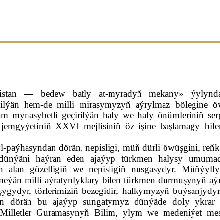
nistan — bedew batly at-myradyň mekany» ýylynda
nilýän hem-de milli mirasymyzyň aýrylmaz bölegine öw
 mynasybetli geçirilýän haly we haly önümleriniň sergi
emgyýetiniň XXVI mejlisiniň öz işine başlamagy bilen
-paýhasyndan dörän, nepisligi, müň dürli öwüşgini, reňkl
n dünýäni haýran eden ajaýyp türkmen halysy umumad
 alan gözelligiň we nepisligiň nusgasydyr. Müňýyllyk
eýän milli aýratynlyklary bilen türkmen durmuşynyň aýr
ygydyr, törlerimiziň bezegidir, halkymyzyň buýsanjydyr
n dörän bu ajaýyp sungatymyz dünýäde doly ykrar ed
Milletler Guramasynyň Bilim, ylym we medeniýet mesel