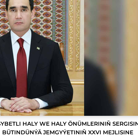
BETLI HALY WE HALY ÖNÜMLERINIŇ SERGISI
BÜTINDÜNÝÄ JEMGYÝETINIŇ XXVI MEJLISINE