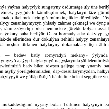
ýä ýaýran halyçylyk sungatyny ösdürmäge uly üns berilýä
ek, yzygiderli kämilleşdirmek, halylaryň täze görnüşl
mak, dikeltmek üçin giň mümkinçilikler döredilýär. Döw
a halyçy zenanlarymyzyň yhlasly zähmet çekmegi we dynç a
gy, zähmetsöýerligi bilen hemmelere görelde bolýan ussat 
 ýokary baha berilýär. Olara hormatly atlar dakylyp, g
äk-de ellerinden dür dökülýän zehinli halyçy zenanlary
meşhur türkmen halylaryny dokamaklary üçin ähli şer
tan — bedew batly at-myradyň mekany» ýylynda m
myzyň ajaýyp halylarynyň nagyşlarynda şöhlelendirilýän 
lerimiziň bady bilen röwşen geljege tarap ynamly barý
 asylly ýörelgelerimizden, däp-dessurlarymyzdan, halky
tçylygyň we gülläp ösüşiň bähbidine belent sepgitlere ýet
ň mukaddesliginiň nyşany bolan Türkmen halysynyň ba