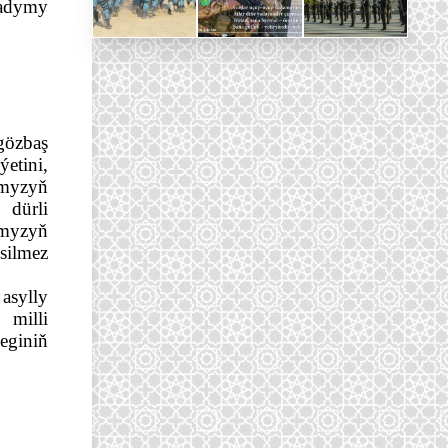
adymy 
özbaş 
tini, 
myzyň 
dürli 
myzyň 
silmez 
sylly 
milli 
giniň 