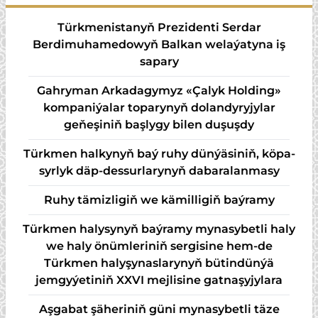
Türkmenistanyň Prezidenti Serdar
Berdimuhamedowyň Balkan welaýatyna iş
sapary
Gahryman Arkadagymyz «Çalyk Holding»
kompaniýalar toparynyň dolandyryjylar
geňeşiniň başlygy bilen duşuşdy
Türk­men hal­ky­nyň baý ru­hy dün­ýä­si­niň, kö­pa­
syr­lyk däp-des­sur­la­ry­nyň da­ba­ra­lan­ma­sy
Ruhy tämizligiň we kämilligiň baýramy
Türkmen halysynyň baýramy mynasybetli haly
we haly önümleriniň sergisine hem-de
Türkmen halyşynaslarynyň bütindünýä
jemgyýetiniň XXVI mejlisine gatnaşyjylara
Aşgabat şäheriniň güni mynasybetli täze