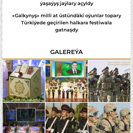
ýaşaýyş jaýlary açyldy
«Galkynyş» milli at üstündäki oýunlar topary
Türkiýede geçirilen halkara festiwala
gatnaşdy
GALEREÝA