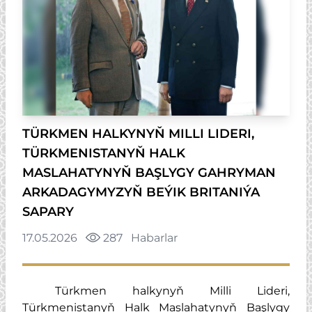
TÜRKMEN HALKYNYŇ MILLI LIDERI,
TÜRKMENISTANYŇ HALK
MASLAHATYNYŇ BAŞLYGY GAHRYMAN
ARKADAGYMYZYŇ BEÝIK BRITANIÝA
SAPARY
17.05.2026
287
Habarlar
Türkmen halkynyň Milli Lideri,
Türkmenistanyň Halk Maslahatynyň Başlygy