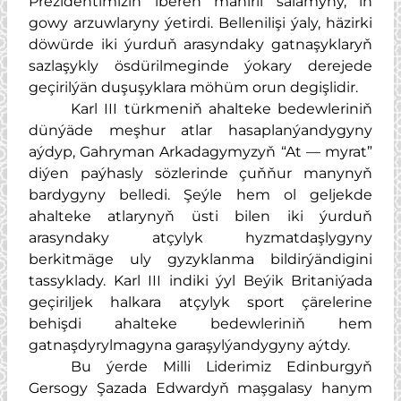
Prezidentimiziň iberen mähirli salamyny, iň
gowy arzuwlaryny ýetirdi. Bellenilişi ýaly, häzirki
döwürde iki ýurduň arasyndaky gatnaşyklaryň
sazlaşykly ösdürilmeginde ýokary derejede
geçirilýän duşuşyklara möhüm orun degişlidir.
Karl III türkmeniň ahalteke bedewleriniň
dünýäde meşhur atlar hasaplanýandygyny
aýdyp, Gahryman Arkadagymyzyň “At — myrat”
diýen paýhasly sözlerinde çuňňur manynyň
bardygyny belledi. Şeýle hem ol geljekde
ahalteke atlarynyň üsti bilen iki ýurduň
arasyndaky atçylyk hyzmatdaşlygyny
berkitmäge uly gyzyklanma bildirýändigini
tassyklady. Karl III indiki ýyl Beýik Britaniýada
geçiriljek halkara atçylyk sport çärelerine
behişdi ahalteke bedewleriniň hem
gatnaşdyrylmagyna garaşylýandygyny aýtdy.
Bu ýerde Milli Liderimiz Edinburgyň
Gersogy Şazada Edwardyň maşgalasy hanym