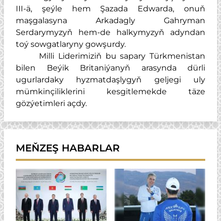
III-ä, şeýle hem Şazada Edwarda, onuň
maşgalasyna Arkadagly Gahryman
Serdarymyzyň hem-de halkymyzyň adyndan
toý sowgatlaryny gowşurdy.
Milli Liderimiziň bu sapary Türkmenistan
bilen Beýik Britaniýanyň arasynda dürli
ugurlardaky hyzmatdaşlygyň geljegi uly
mümkinçiliklerini kesgitlemekde täze
gözýetimleri açdy.
MEŇZEŞ HABARLAR