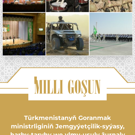
Türkmenistanyň Goranmak
ministrliginiň Jemgyýetçilik-syýasy,
harby-taryhy we ylmy-usuly žurnaly