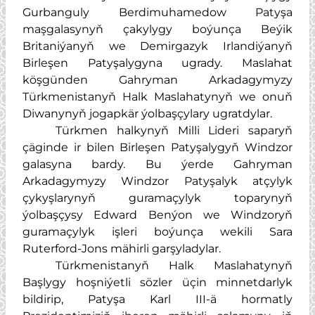
Gurbanguly Berdimuhamedow Patyşa
maşgalasynyň çakylygy boýunça Beýik
Britaniýanyň we Demirgazyk Irlandiýanyň
Birleşen Patyşalygyna ugrady. Maslahat
köşgünden Gahryman Arkadagymyzy
Türkmenistanyň Halk Maslahatynyň we onuň
Diwanynyň jogapkär ýolbaşçylary ugratdylar.
Türkmen halkynyň Milli Lideri saparyň
çäginde ir bilen Birleşen Patyşalygyň Windzor
galasyna bardy. Bu ýerde Gahryman
Arkadagymyzy Windzor Patyşalyk atçylyk
çykyşlarynyň guramaçylyk toparynyň
ýolbaşçysy Edward Benýon we Windzoryň
guramaçylyk işleri boýunça wekili Sara
Ruterford-Jons mähirli garşyladylar.
Türkmenistanyň Halk Maslahatynyň
Başlygy hoşniýetli sözler üçin minnetdarlyk
bildirip, Patyşa Karl III-ä hormatly