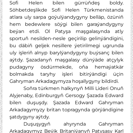
Sofi Helen bilen gürrüňdeş boldy.
Söhbetdeşlikde Sofi Helen Türkmenistanda
atlara uly sarpa goýulýandygyny belläp, özüniň
hem bedewlere söýgi bilen garaýandygyny
beýan etdi. Ol Patyşa maşgalasynda atly
sportuň nesilden-nesle geçirilip gelinýändigini,
bu däbiň geljek nesillere ýetirilmegi ugrunda
uly işleriň alnyp barylýandygyny buýsanç bilen
aýtdy. Şazadanyň maşgalasy dünýäde atçylyk
pudagyny ösdürmekde, oňa hemaýatkär
bolmakda taryhy işleri bitirýändigi üçin
Gahryman Arkadagymyza hoşallygyny bildirdi.
Soňra türkmen halkynyň Milli Lideri Onuň
Alyjenaby, Edinburgyň Gersogy Şazada Edward
bilen duşuşdy. Şazada Edward Gahryman
Arkadagymyzy britan topragynda görýändigine
şatdygyny aýtdy.
Duşuşygyň ahyrynda Gahryman
Arkadagymyz Beýik Britaniýanyň Patyşasy Karl