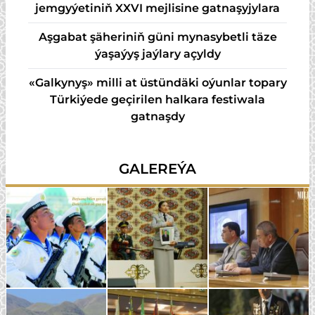
jemgyýetiniň XXVI mejlisine gatnaşyjylara
Aşgabat şäheriniň güni mynasybetli täze
ýaşaýyş jaýlary açyldy
«Galkynyş» milli at üstündäki oýunlar topary
Türkiýede geçirilen halkara festiwala
gatnaşdy
GALEREÝA