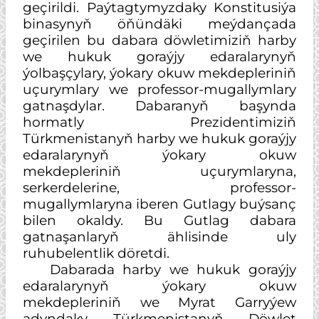
geçirildi. Paýtagtymyzdaky Konstitusiýa
binasynyň öňündäki meýdançada
geçirilen bu dabara döwletimiziň harby
we hukuk goraýjy edaralarynyň
ýolbaşçylary, ýokary okuw mekdepleriniň
uçurymlary we professor-mugallymlary
gatnaşdylar. Dabaranyň başynda
hormatly Prezidentimiziň
Türkmenistanyň harby we hukuk goraýjy
edaralarynyň ýokary okuw
mekdepleriniň uçurymlaryna,
serkerdelerine, professor-
mugallymlaryna iberen Gutlagy buýsanç
bilen okaldy. Bu Gutlag dabara
gatnaşanlaryň ählisinde uly
ruhubelentlik döretdi.
Dabarada harby we hukuk goraýjy
edaralarynyň ýokary okuw
mekdepleriniň we Myrat Garryýew
adyndaky Türkmenistanyň Döwlet