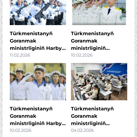
Türkmenistanyň
Türkmenistanyň
Goranmak
Goranmak
ministrliginiň Harby-
ministrliginiň
11.02.2026
10.02.2026
deňiz institutynyň
Ýöriteleşdirilen
ýokary hünär
harby-deňiz
bilimine okuwa
mekdebine okuwa
çagyrýarys!
çagyrýarys!
Türkmenistanyň
Türkmenistanyň
Goranmak
Goranmak
ministrliginiň Harby-
ministrliginiň
10.02.2026
04.02.2026
deňiz institutynyň
Ýöriteleşdirilen harby