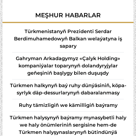
orta hünär bilimine
mekdeplerine okuwa
okuwa kabul edýäris!
çagyrýarys!
MEŞHUR HABARLAR
Türkmenistanyň Prezidenti Serdar
Berdimuhamedowyň Balkan welaýatyna iş
sapary
Gahryman Arkadagymyz «Çalyk Holding»
kompaniýalar toparynyň dolandyryjylar
geňeşiniň başlygy bilen duşuşdy
Türk­men hal­ky­nyň baý ru­hy dün­ýä­si­niň, kö­pa­
syr­lyk däp-des­sur­la­ry­nyň da­ba­ra­lan­ma­sy
Ruhy tämizligiň we kämilligiň baýramy
Türkmen halysynyň baýramy mynasybetli haly
we haly önümleriniň sergisine hem-de
Türkmen halyşynaslarynyň bütindünýä