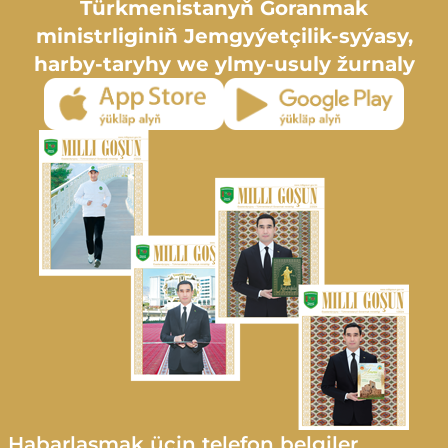
Türkmenistanyň Goranmak
ministrliginiň Jemgyýetçilik-syýasy,
harby-taryhy we ylmy-usuly žurnaly
Habarlaşmak üçin telefon belgiler