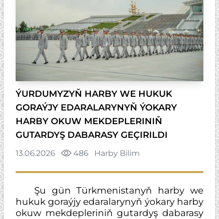
ÝURDUMYZYŇ HARBY WE HUKUK
GORAÝJY EDARALARYNYŇ ÝOKARY
HARBY OKUW MEKDEPLERINIŇ
GUTARDYŞ DABARASY GEÇIRILDI
13.06.2026
486
Harby Bilim
Şu gün Türkmenistanyň harby we
hukuk goraýjy edaralarynyň ýokary harby
okuw mekdepleriniň gutardyş dabarasy