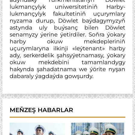
lukmançylyk uniwersitetiniň Harby-
lukmançylyk fakultetiniň uçurymlary
nyzama durup, Döwlet baýdagymyzyň
astynda uly buýsanç bilen Döwlet
senamyzy ýerine ýetirdiler. Soňra ýokary
harby okuw mekdepleriniň
uçurymlaryna ilkinji «leýtenant» harby
ady, serkerdelik şahsyýetnamasy, ýokary
okuw mekdebini tamamlandygy
hakynda şahadatnama we ýörite nyşan
dabaraly ýagdaýda gowşurdy.
MEŇZEŞ HABARLAR