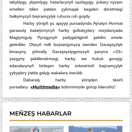
takyklygy, ykjamlygy, hatarlarynyň sazlaşygy, ýokary nyzam
emelleri bilen ýatdan çykmajak keşpleri döretmegi
halkymyzyň baýramçylyk ruhuna ruh goşdy.
Harby ýörişiň şu ajaýyp pursadynda Aýratyn Hormat
garawuly batalýonynyň harby gullukçylary meýdançada
Magtymguly Pyragynyň ýadygärliginiň şekilini emele
getirdiler. Olaryň milli buýsanjymyza öwrülen Garaşsyzlyk
binasyny, şöhratly Garaşsyzlygymyzyň şanyna «33»
ýazgyny şekillendirmegi, harby we hukuk goraýjy
edaralarynyň birleşen harby orkestriniň baýramçylyk
çykyşlary ýatda galyjy wakalara öwrüldi.
Dabaraly harby ýörişden täsirli
«Multimedia»
pursatlary
bölümimizde görüp bilersiňiz!
MEŇZEŞ HABARLAR