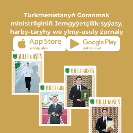
Türkmenistanyň Goranmak
ministrliginiň Jemgyýetçilik-syýasy,
harby-taryhy we ylmy-usuly žurnaly