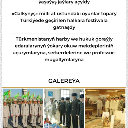
ýaşaýyş jaýlary açyldy
«Galkynyş» milli at üstündäki oýunlar topary
Türkiýede geçirilen halkara festiwala
gatnaşdy
Türkmenistanyň harby we hukuk goraýjy
edaralarynyň ýokary okuw mekdepleriniň
uçurymlaryna, serkerdelerine we professor-
mugallymlaryna
GALEREÝA