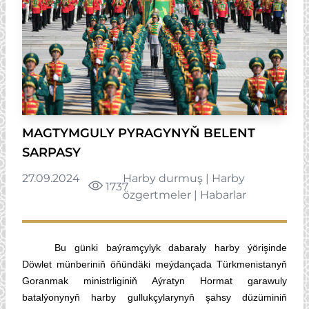
MAGTYMGULY PYRAGYNYŇ BELENT
SARPASY
27.09.2024
Harby durmuş
|
Harby
1737
özgertmeler
|
Habarlar
Bu günki baýramçylyk dabaraly harby ýörişinde
Döwlet münberiniň öňündäki meýdançada Türkmenistanyň
Goranmak ministrliginiň Aýratyn Hormat garawuly
batalýonynyň harby gullukçylarynyň şahsy düzüminiň