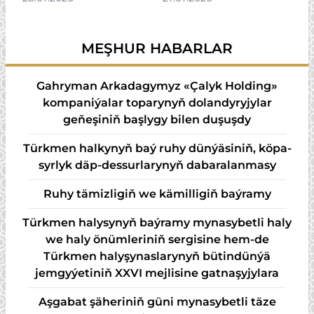
bankynyň
we şähergurluşyk
ýolbaşçysyny kabul
ministrini kabul etdi
MEŞHUR HABARLAR
etdi
Gahryman Arkadagymyz «Çalyk Holding»
kompaniýalar toparynyň dolandyryjylar
geňeşiniň başlygy bilen duşuşdy
Türk­men hal­ky­nyň baý ru­hy dün­ýä­si­niň, kö­pa­
syr­lyk däp-des­sur­la­ry­nyň da­ba­ra­lan­ma­sy
Ruhy tämizligiň we kämilligiň baýramy
Türkmen halysynyň baýramy mynasybetli haly
we haly önümleriniň sergisine hem-de
Türkmen halyşynaslarynyň bütindünýä
jemgyýetiniň XXVI mejlisine gatnaşyjylara
Aşgabat şäheriniň güni mynasybetli täze