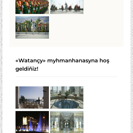
«Watançy» myhmanhanasyna hoş
geldiňiz!