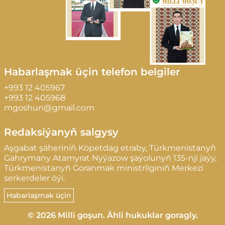
Habarlaşmak üçin telefon belgiler
+993 12 405967
+993 12 405968
mgoshun@gmail.com
Redaksiýanyň salgysy
Aşgabat şäheriniň Köpetdag etraby, Türkmenistanyň
Gahrymany Atamyrat Nyýazow şaýolunyň 135-nji jaýy,
Türkmenistanyň Goranmak ministrliginiň Merkezi
serkerdeler öýi.
Habarlaşmak üçin
© 2026 Milli goşun. Ähli hukuklar goragly.