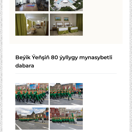
Beýik Ýeňşiň 80 ýyllygy mynasybetli
dabara