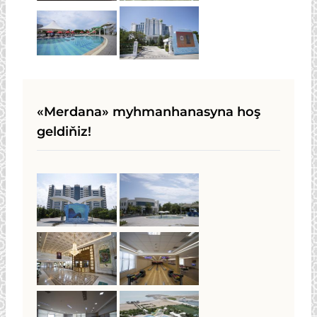
«Merdana» myhmanhanasyna hoş
geldiňiz!