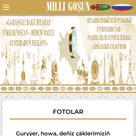
FOTOLAR
Guryýer, howa, deňiz çäklerimiziň