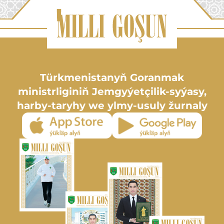
Türkmenistanyň Goranmak
ministrliginiň Jemgyýetçilik-syýasy,
harby-taryhy we ylmy-usuly žurnaly