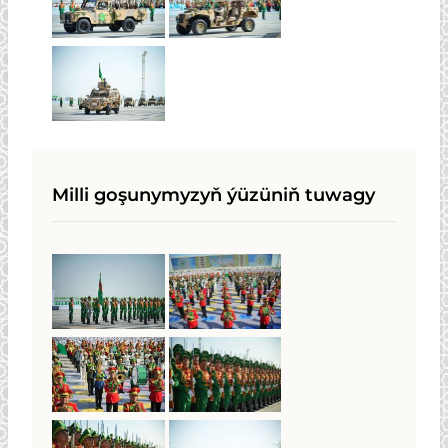
Milli goşunymyzyň ýüzüniň tuwagy