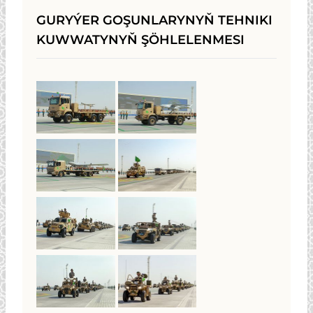
GURYÝER GOŞUNLARYNYŇ TEHNIKI
KUWWATYNYŇ ŞÖHLELENMESI