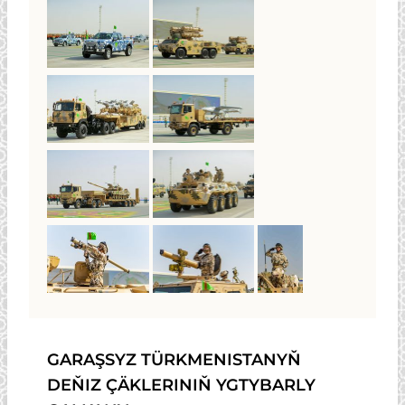
GARAŞSYZ TÜRKMENISTANYŇ
DEŇIZ ÇÄKLERINIŇ YGTYBARLY