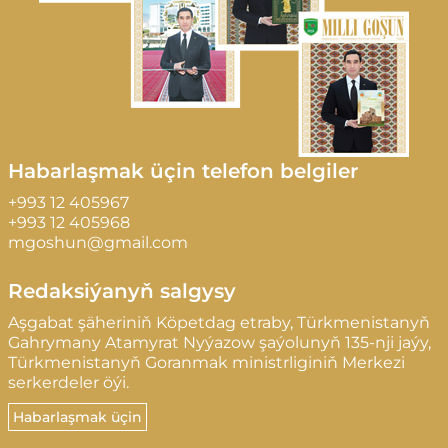
Habarlaşmak üçin telefon belgiler
+993 12 405967
+993 12 405968
mgoshun@gmail.com
Redaksiýanyň salgysy
Aşgabat şäheriniň Köpetdag etraby, Türkmenistanyň
Gahrymany Atamyrat Nyýazow şaýolunyň 135-nji jaýy,
Türkmenistanyň Goranmak ministrliginiň Merkezi
serkerdeler öýi.
Habarlaşmak üçin