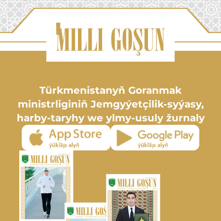
Türkmenistanyň Goranmak
ministrliginiň Jemgyýetçilik-syýasy,
harby-taryhy we ylmy-usuly žurnaly