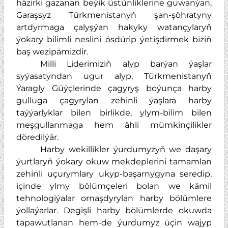
häzirki gazanan beýik üstünliklerine guwanýan,
Garaşsyz Türkmenistanyň şan-şöhratyny
artdyrmaga çalyşýan hakyky watançylaryň
ýokary bilimli neslini ösdürip ýetişdirmek biziň
baş wezipämizdir.
Milli Liderimiziň alyp barýan ýaşlar
syýasatyndan ugur alyp, Türkmenistanyň
Ýaragly Güýçlerinde çagyryş boýunça harby
gulluga çagyrylan zehinli ýaşlara harby
taýýarlyklar bilen birlikde, ylym-bilim bilen
meşgullanmaga hem ähli mümkinçilikler
döredilýär.
Harby wekillikler ýurdumyzyň we daşary
ýurtlaryň ýokary okuw mekdeplerini tamamlan
zehinli uçurymlary ukyp-başarnygyna seredip,
içinde ylmy bölümçeleri bolan we kämil
tehnologiýalar ornaşdyrylan harby bölümlere
ýollaýarlar. Degişli harby bölümlerde okuwda
tapawutlanan hem-de ýurdumyz üçin wajyp