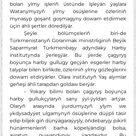
bolan ylmy işleriň üstünde işleýän ýaşlara
Watanymyzyň ylmy ösüşlerine özleriniň
mynasyp goşant goşmagyny dowam etdirmek
üçin ähli şertler döredilýär.
Şeýle bölümçeleriň biri-de
Türkmenistanyň Goranmak ministrliginiň Beýik
Saparmyrat Türkmenbaşy adyndaky Harby
institutynda ýerleşýär. Bu ýerde çagyryş
boýunça harby gullugy geçýän esgerler harby
talyplar bilen birlikde, özleriniň ylmy gözleglerini
dowam etdirýärler. Olara institutyň Ýaş alymlar
geňeşi ähli tarapdan goldaw berýär.
– Ýokary bilimi bolan çagyryş boýunça
harby gullukçylaryň sany ýyl-ýyldan artýar.
Olaryň arasynda ýurdumyzyň ylym we
ykdysadyýet ulgamynyň ösüşlerine düýpli täsir
edip biljek giň dünýägaraýyşly, öňdebaryjy pikirli
hünärmenleriň barha köpelýändigi bolsa,
aýratyn guwandyryjy ýagdaýdyr. Bu