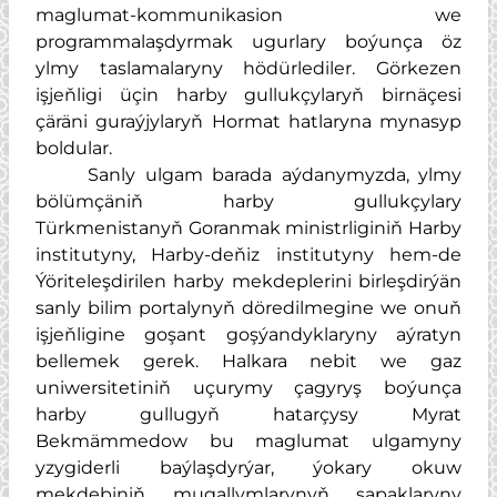
maglumat-kommunikasion we
programmalaşdyrmak ugurlary boýunça öz
ylmy taslamalaryny hödürlediler. Görkezen
işjeňligi üçin harby gullukçylaryň birnäçesi
çäräni guraýjylaryň Hormat hatlaryna mynasyp
boldular.
Sanly ulgam barada aýdanymyzda, ylmy
bölümçäniň harby gullukçylary
Türkmenistanyň Goranmak ministrliginiň Harby
institutyny, Harby-deňiz institutyny hem-de
Ýöriteleşdirilen harby mekdeplerini birleşdirýän
sanly bilim portalynyň döredilmegine we onuň
işjeňligine goşant goşýandyklaryny aýratyn
bellemek gerek. Halkara nebit we gaz
uniwersitetiniň uçurymy çagyryş boýunça
harby gullugyň hatarçysy Myrat
Bekmämmedow bu maglumat ulgamyny
yzygiderli baýlaşdyrýar, ýokary okuw
mekdebiniň mugallymlarynyň sapaklaryny