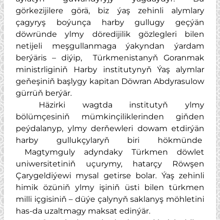
görkezijilere görä, biz ýaş zehinli alymlary
çagyryş boýunça harby gullugy geçýän
döwründe ylmy döredijilik gözlegleri bilen
netijeli meşgullanmaga ýakyndan ýardam
berýäris – diýip, Türkmenistanyň Goranmak
ministrliginiň Harby institutynyň Ýaş alymlar
geňeşiniň başlygy kapitan Döwran Abdyrasulow
gürrüň berýär.
Häzirki wagtda institutyň ylmy
bölümçesiniň mümkinçiliklerinden giňden
peýdalanyp, ylmy derňewleri dowam etdirýän
harby gullukçylaryň biri hökmünde
Magtymguly adyndaky Türkmen döwlet
uniwersitetiniň uçurymy, hatarçy Röwşen
Çarygeldiýewi mysal getirse bolar. Ýaş zehinli
himik özüniň ylmy işiniň üsti bilen türkmen
milli içgisiniň – düýe çalynyň saklanyş möhletini
has-da uzaltmagy maksat edinýär.