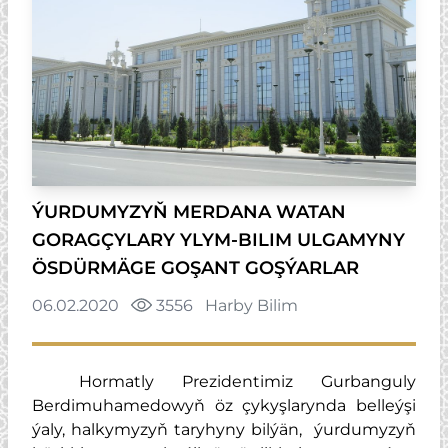
ÝURDUMYZYŇ MERDANA WATAN
GORAGÇYLARY YLYM-BILIM ULGAMYNY
ÖSDÜRMÄGE GOŞANT GOŞÝARLAR
06.02.2020
3556
Harby Bilim
Hormatly Prezidentimiz Gurbanguly
Berdimuhamedowyň öz çykyşlarynda belleýşi
ýaly, halkymyzyň taryhyny bilýän, ýurdumyzyň