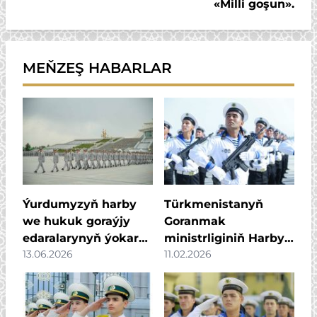
«Milli goşun».
MEŇZEŞ HABARLAR
Ýurdumyzyň harby
Türkmenistanyň
we hukuk goraýjy
Goranmak
edaralarynyň ýokary
ministrliginiň Harby-
13.06.2026
11.02.2026
harby okuw
deňiz institutynyň
mekdepleriniň
ýokary hünär
gutardyş dabarasy
bilimine okuwa
geçirildi
çagyrýarys!