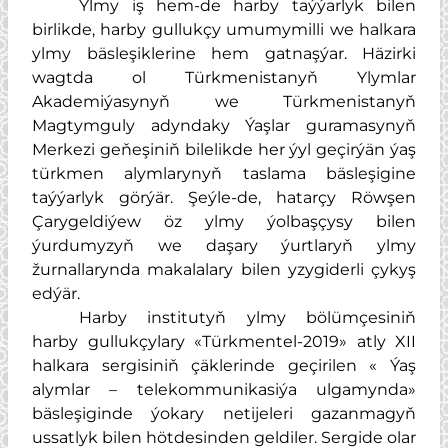
Ylmy iş hem-de harby taýýarlyk bilen
birlikde, harby gullukçy umumymilli we halkara
ylmy bäsleşiklerine hem gatnaşýar. Häzirki
wagtda ol Türkmenistanyň Ylymlar
Akademiýasynyň we Türkmenistanyň
Magtymguly adyndaky Ýaşlar guramasynyň
Merkezi geňeşiniň bilelikde her ýyl geçirýän ýaş
türkmen alymlarynyň taslama bäsleşigine
taýýarlyk görýär. Şeýle-de, hatarçy Röwşen
Çarygeldiýew öz ylmy ýolbaşçysy bilen
ýurdumyzyň we daşary ýurtlaryň ylmy
žurnallarynda makalalary bilen yzygiderli çykyş
edýär.
Harby institutyň ylmy bölümçesiniň
harby gullukçylary «Türkmentel-2019» atly XII
halkara sergisiniň çäklerinde geçirilen « Ýaş
alymlar – telekommunikasiýa ulgamynda»
bäsleşiginde ýokary netijeleri gazanmagyň
ussatlyk bilen hötdesinden geldiler. Sergide olar