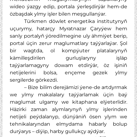
wideo ýazgy edip, portala ýerleşdirýär hem-de
özbaşdak ylmy işler bilen meşgullanýar.
Türkmen döwlet energetika institutynyň
uçurymy, hatarçy Myratnazar Çaryýew hem
sanly portalyň ýöredilmegine uly ähmiýet berip,
portal üçin zerur maglumatlary taýýarlaýar. Şol
bir wagtda, ol kompýuter platalarynyň
kämilleşdirilen gurluşlaryny işläp
taýýarlamagyny dowam etdirýär, öz işiniň
netijelerini bolsa, ençeme gezek ylmy
sergilerde görkezdi.
– Bize bilim derejämizi ýene-de artdyrmak
we ylmy makalalary taýýarlamak üçin baý
maglumat ulgamy we kitaphana elýeterlidir.
Häzirki zaman alymlarynyň ylmy işlerinden
netijeli peýdalanyp, dünýäniň ösen ylym we
tehnikalaryndan elmydama habarly bolup
durýarys – diýip, harby gullukçy aýdýar.