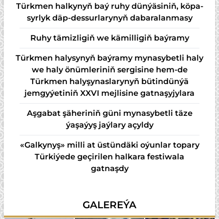
Türk­men hal­ky­nyň baý ru­hy dün­ýä­si­niň, kö­pa­
syr­lyk däp-des­sur­la­ry­nyň da­ba­ra­lan­ma­sy
Ruhy tämizligiň we kämilligiň baýramy
Türkmen halysynyň baýramy mynasybetli haly
we haly önümleriniň sergisine hem-de
Türkmen halyşynaslarynyň bütindünýä
jemgyýetiniň XXVI mejlisine gatnaşyjylara
Aşgabat şäheriniň güni mynasybetli täze
ýaşaýyş jaýlary açyldy
«Galkynyş» milli at üstündäki oýunlar topary
Türkiýede geçirilen halkara festiwala
gatnaşdy
GALEREÝA