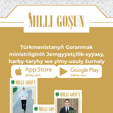
Türkmenistanyň Goranmak
ministrliginiň Jemgyýetçilik-syýasy,
harby-taryhy we ylmy-usuly žurnaly