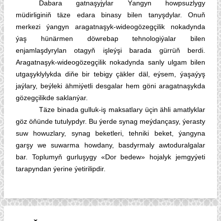
Dabara gatnaşyjylar Ýangyn howpsuzlygy
müdirliginiň täze edara binasy bilen tanyşdylar. Onuň
merkezi ýangyn aragatnaşyk-wideogözegçilik nokadynda
ýaş hünärmen döwrebap tehnologiýalar bilen
enjamlaşdyrylan otagyň işleýşi barada gürrüň berdi.
Aragatnaşyk-wideogözegçilik nokadynda sanly ulgam bilen
utgaşyklylykda diňe bir tebigy çäkler däl, eýsem, ýaşaýyş
jaýlary, beýleki ähmiýetli desgalar hem göni aragatnaşykda
gözegçilikde saklanýar.
Täze binada gulluk-iş maksatlary üçin ähli amatlyklar
göz öňünde tutulypdyr. Bu ýerde synag meýdançasy, ýerasty
suw howuzlary, synag beketleri, tehniki beket, ýangyna
garşy we suwarma howdany, basdyrmaly awtoduralgalar
bar. Toplumyň gurluşygy «Dor bedew» hojalyk jemgyýeti
tarapyndan ýerine ýetirilipdir.