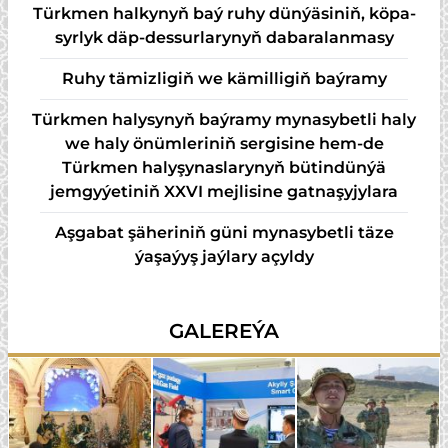
Türk­men hal­ky­nyň baý ru­hy dün­ýä­si­niň, kö­pa­
syr­lyk däp-des­sur­la­ry­nyň da­ba­ra­lan­ma­sy
Ruhy tämizligiň we kämilligiň baýramy
Türkmen halysynyň baýramy mynasybetli haly
we haly önümleriniň sergisine hem-de
Türkmen halyşynaslarynyň bütindünýä
jemgyýetiniň XXVI mejlisine gatnaşyjylara
Aşgabat şäheriniň güni mynasybetli täze
ýaşaýyş jaýlary açyldy
GALEREÝA