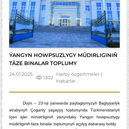
ÝANGYN HOWPSUZLYGY MÜDIRLIGINIŇ
TÄZE BINALAR TOPLUMY
24.01.2025
Harby özgertmeler
|
1302
Habarlar
Düýn – 23-nji ýanwarda paýtagtymyzyň Bagtyýarlyk
etrabynyň Çoganly ýaşaýyş toplumynda Türkmenistanyň
Içeri işler ministrliginiň ýanyndaky Ýangyn howpsuzlygy
müdirliginiň täze binalar toplumynyň açylyş dabarasy boldy.