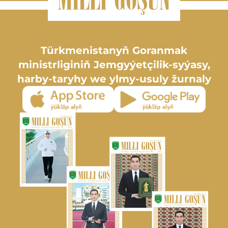
Türkmenistanyň Goranmak
ministrliginiň Jemgyýetçilik-syýasy,
harby-taryhy we ylmy-usuly žurnaly