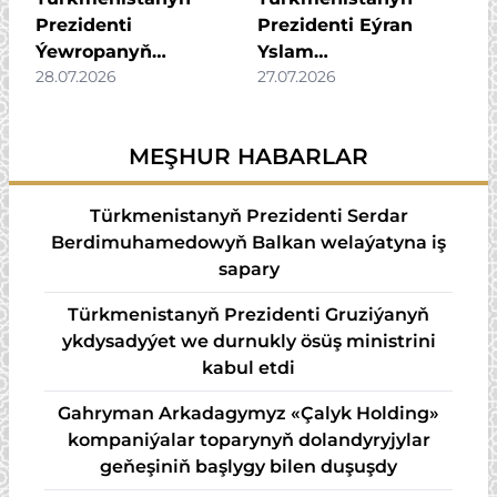
duşuşygyna
Prezidenti
Prezidenti Eýran
gatnaşdy
Ýewropanyň
Yslam
28.07.2026
27.07.2026
täzeleniş we ösüş
Respublikasynyň ýol
bankynyň
we şähergurluşyk
ýolbaşçysyny kabul
ministrini kabul etdi
MEŞHUR HABARLAR
etdi
Türkmenistanyň Prezidenti Serdar
Berdimuhamedowyň Balkan welaýatyna iş
sapary
Türkmenistanyň Prezidenti Gruziýanyň
ykdysadyýet we durnukly ösüş ministrini
kabul etdi
Gahryman Arkadagymyz «Çalyk Holding»
kompaniýalar toparynyň dolandyryjylar
geňeşiniň başlygy bilen duşuşdy