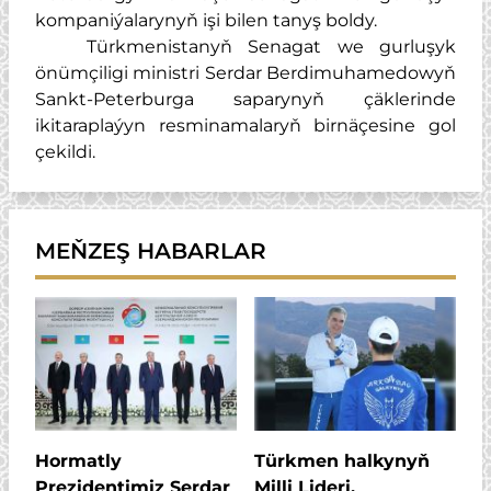
kompaniýalarynyň işi bilen tanyş boldy.
Türkmenistanyň Senagat we gurluşyk
önümçiligi ministri Serdar Berdimuhamedowyň
Sankt-Peterburga saparynyň çäklerinde
ikitaraplaýyn resminamalaryň birnäçesine gol
çekildi.
MEŇZEŞ HABARLAR
Hormatly
Türkmen halkynyň
Prezidentimiz Serdar
Milli Lideri,