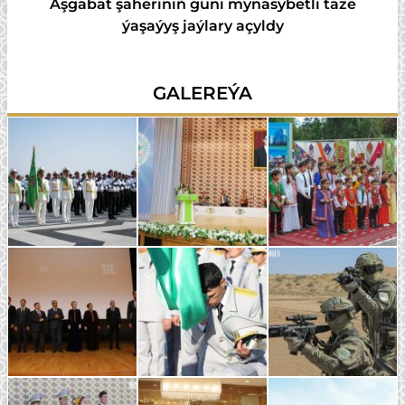
Aşgabat şäheriniň güni mynasybetli täze
ýaşaýyş jaýlary açyldy
GALEREÝA