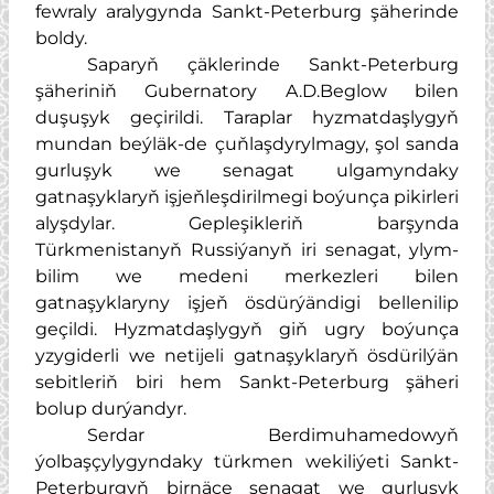
fewraly aralygynda Sankt-Peterburg şäherinde
boldy.
Saparyň çäklerinde Sankt-Peterburg
şäheriniň Gubernatory A.D.Beglow bilen
duşuşyk geçirildi. Taraplar hyzmatdaşlygyň
mundan beýläk-de çuňlaşdyrylmagy, şol sanda
gurluşyk we senagat ulgamyndaky
gatnaşyklaryň işjeňleşdirilmegi boýunça pikirleri
alyşdylar. Gepleşikleriň barşynda
Türkmenistanyň Russiýanyň iri senagat, ylym-
bilim we medeni merkezleri bilen
gatnaşyklaryny işjeň ösdürýändigi bellenilip
geçildi. Hyzmatdaşlygyň giň ugry boýunça
yzygiderli we netijeli gatnaşyklaryň ösdürilýän
sebitleriň biri hem Sankt-Peterburg şäheri
bolup durýandyr.
Serdar Berdimuhamedowyň
ýolbaşçylygyndaky türkmen wekiliýeti Sankt-
Peterburgyň birnäçe senagat we gurluşyk