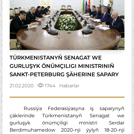
TÜRKMENISTANYŇ SENAGAT WE
GURLUŞYK ÖNÜMÇILIGI MINISTRINIŇ
SANKT-PETERBURG ŞÄHERINE SAPARY
21.02.2020
1744
Habarlar
Russiýa Federasiýasyna iş saparynyň
çäklerinde Türkmenistanyň Senagat we
gurluşyk önümçiligi ministri Serdar
Berdimuhamedow 2020-nji ýylyň 18-20-nji