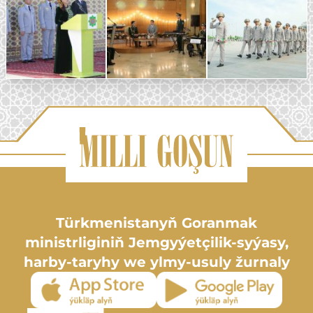
Türkmenistanyň Goranmak
ministrliginiň Jemgyýetçilik-syýasy,
harby-taryhy we ylmy-usuly žurnaly