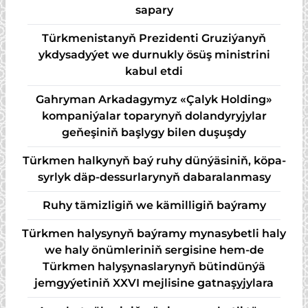
sapary
Türkmenistanyň Prezidenti Gruziýanyň
ykdysadyýet we durnukly ösüş ministrini
kabul etdi
Gahryman Arkadagymyz «Çalyk Holding»
kompaniýalar toparynyň dolandyryjylar
geňeşiniň başlygy bilen duşuşdy
Türk­men hal­ky­nyň baý ru­hy dün­ýä­si­niň, kö­pa­
syr­lyk däp-des­sur­la­ry­nyň da­ba­ra­lan­ma­sy
Ruhy tämizligiň we kämilligiň baýramy
Türkmen halysynyň baýramy mynasybetli haly
we haly önümleriniň sergisine hem-de
Türkmen halyşynaslarynyň bütindünýä
jemgyýetiniň XXVI mejlisine gatnaşyjylara