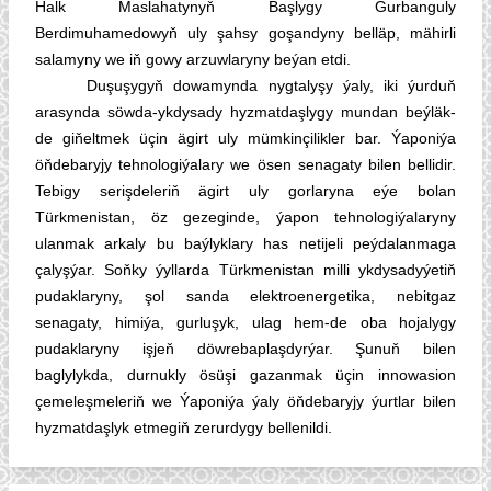
Halk Maslahatynyň Başlygy Gurbanguly
Berdimuhamedowyň uly şahsy goşandyny belläp, mähirli
salamyny we iň gowy arzuwlaryny beýan etdi.
Duşuşygyň dowamynda nygtalyşy ýaly, iki ýurduň
arasynda söwda-ykdysady hyzmatdaşlygy mundan beýläk-
de giňeltmek üçin ägirt uly mümkinçilikler bar. Ýaponiýa
öňdebaryjy tehnologiýalary we ösen senagaty bilen bellidir.
Tebigy serişdeleriň ägirt uly gorlaryna eýe bolan
Türkmenistan, öz gezeginde, ýapon tehnologiýalaryny
ulanmak arkaly bu baýlyklary has netijeli peýdalanmaga
çalyşýar. Soňky ýyllarda Türkmenistan milli ykdysadyýetiň
pudaklaryny, şol sanda elektroenergetika, nebitgaz
senagaty, himiýa, gurluşyk, ulag hem-de oba hojalygy
pudaklaryny işjeň döwrebaplaşdyrýar. Şunuň bilen
baglylykda, durnukly ösüşi gazanmak üçin innowasion
çemeleşmeleriň we Ýaponiýa ýaly öňdebaryjy ýurtlar bilen
hyzmatdaşlyk etmegiň zerurdygy bellenildi.