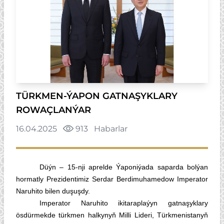
TÜRKMEN-ÝAPON GATNAŞYKLARY
ROWAÇLANÝAR
16.04.2025
913
Habarlar
Düýn – 15-nji aprelde Ýaponiýada saparda bolýan
hormatly Prezidentimiz Serdar Berdimuhamedow Imperator
Naruhito bilen duşuşdy.
Imperator Naruhito ikitaraplaýyn gatnaşyklary
ösdürmekde türkmen halkynyň Milli Lideri, Türkmenistanyň