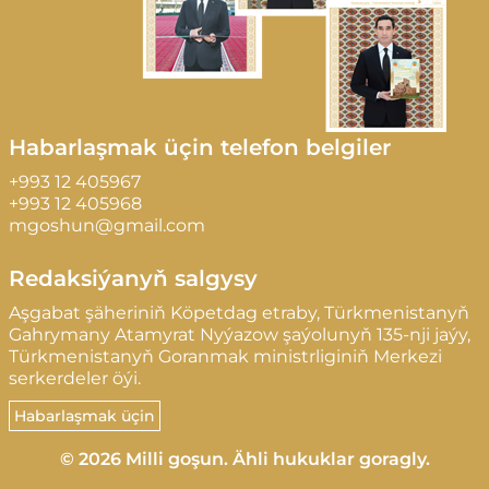
Habarlaşmak üçin telefon belgiler
+993 12 405967
+993 12 405968
mgoshun@gmail.com
Redaksiýanyň salgysy
Aşgabat şäheriniň Köpetdag etraby, Türkmenistanyň
Gahrymany Atamyrat Nyýazow şaýolunyň 135-nji jaýy,
Türkmenistanyň Goranmak ministrliginiň Merkezi
serkerdeler öýi.
Habarlaşmak üçin
© 2026 Milli goşun. Ähli hukuklar goragly.