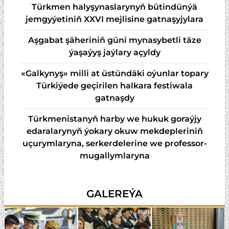
Türkmen halyşynaslarynyň bütindünýä
jemgyýetiniň XXVI mejlisine gatnaşyjylara
Aşgabat şäheriniň güni mynasybetli täze
ýaşaýyş jaýlary açyldy
«Galkynyş» milli at üstündäki oýunlar topary
Türkiýede geçirilen halkara festiwala
gatnaşdy
Türkmenistanyň harby we hukuk goraýjy
edaralarynyň ýokary okuw mekdepleriniň
uçurymlaryna, serkerdelerine we professor-
mugallymlaryna
GALEREÝA