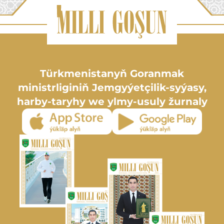
Türkmenistanyň Goranmak
ministrliginiň Jemgyýetçilik-syýasy,
harby-taryhy we ylmy-usuly žurnaly