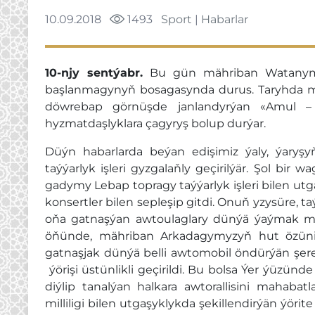
10.09.2018
1493
Sport
|
Habarlar
10-njy sentýabr.
Bu gün mähriban Watanymyz
başlanmagynyň bosagasynda durus. Taryhda m
döwrebap görnüşde janlandyrýan «Amul – H
hyzmatdaşlyklara çagyryş bolup durýar.
Düýn habarlarda beýan edişimiz ýaly, ýaryşy
taýýarlyk işleri gyzgalaňly geçirilýär. Şol bir
gadymy Lebap topragy taýýarlyk işleri bilen ut
konsertler bilen sepleşip gitdi. Onuň yzysüre, ta
oňa gatnaşýan awtoulaglary dünýä ýaýmak 
öňünde, mähriban Arkadagymyzyň hut özüniň
gatnaşjak dünýä belli awtomobil öndürýän şerek
ýörişi üstünlikli geçirildi. Bu bolsa Ýer ýüzü
diýlip tanalýan halkara awtorallisini mahaba
milliligi bilen utgaşyklykda şekillendirýän ýöri