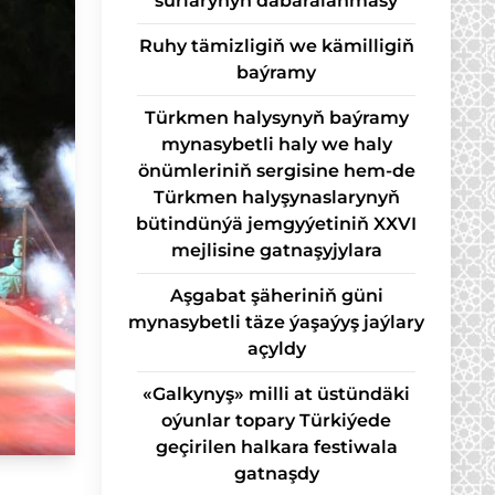
sur­la­ry­nyň da­ba­ra­lan­ma­sy
Ruhy tämizligiň we kämilligiň
baýramy
Türkmen halysynyň baýramy
mynasybetli haly we haly
önümleriniň sergisine hem-de
Türkmen halyşynaslarynyň
bütindünýä jemgyýetiniň XXVI
mejlisine gatnaşyjylara
Aşgabat şäheriniň güni
mynasybetli täze ýaşaýyş jaýlary
açyldy
«Galkynyş» milli at üstündäki
oýunlar topary Türkiýede
geçirilen halkara festiwala
gatnaşdy