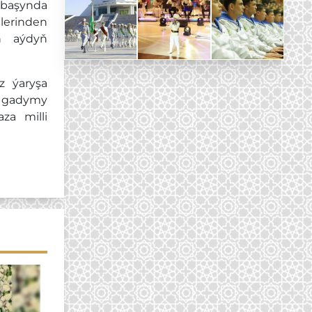
ň başynda
tlerinden
yň aýdyň
z ýaryşa
ir gadymy
a milli