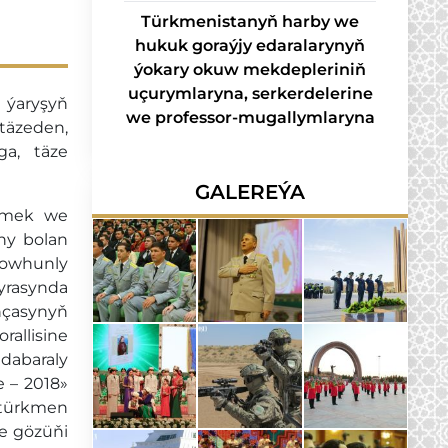
Türkmenistanyň harby we
hukuk goraýjy edaralarynyň
ýokary okuw mekdepleriniň
uçurymlaryna, serkerdelerine
 ýaryşyň
we professor-mugallymlaryna
täzeden,
ga, täze
GALEREÝA
etmek we
any bolan
 şowhunly
syrasynda
nçasynyň
allisine
 dabaraly
e – 2018»
 türkmen
de gözüňi