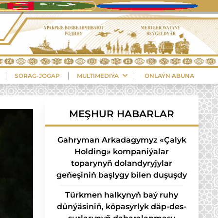
SORAG-JOGAP
MULTIMEDIÝA
ONLAÝN ABUNA
MEŞHUR HABARLAR
Gahryman Arkadagymyz «Çalyk
Holding» kompaniýalar
toparynyň dolandyryjylar
geňeşiniň başlygy bilen duşuşdy
Türk­men hal­ky­nyň baý ru­hy
dün­ýä­si­niň, kö­pa­syr­lyk däp-des­