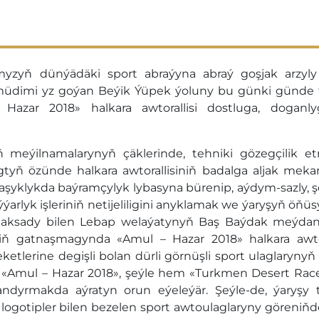
yň dünýädäki sport abraýyna abraý goşjak arzyly
üdimi yz goýan Beýik Ýüpek ýoluny bu günki günde 
azar 2018» halkara awtorallisi dostluga, doganly
ň meýilnamalarynyň çäklerinde, tehniki gözegçilik 
 wagtyň özünde halkara awtorallisiniň badalga aljak mek
gaşyklykda baýramçylyk lybasyna bürenip, aýdym-sazly,
ýýarlyk işleriniň netijeliligini anyklamak we ýaryşyň öňü
maksady bilen Lebap welaýatynyň Baş Baýdak meýda
 gatnaşmagynda «Amul – Hazar 2018» halkara awtor
etlerine degişli bolan dürli görnüşli sport ulaglarynyň
nde «Amul – Hazar 2018», şeýle hem «Turkmen Desert Rac
tlandyrmakda aýratyn orun eýeleýär. Şeýle-de, ýaryşy
te logotipler bilen bezelen sport awtoulaglaryny göreniň