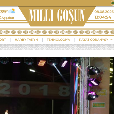
+39°
08.08.2026
13:04:55
Aşgabat
ORT
HARBY TARYH
TEHNOLOGIÝA
RAÝAT GORANYŞY