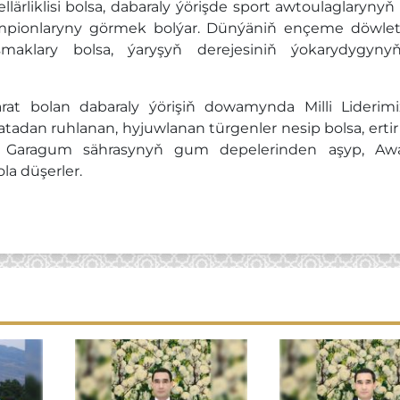
lärliklisi bolsa, dabaraly ýörişde sport awtoulaglaryny
i-çempionlaryny görmek bolýar. Dünýäniň ençeme döwle
maklary bolsa, ýaryşyň derejesiniň ýokarydygyn
rat bolan dabaraly ýörişiň dowamynda Milli Liderimi
patadan ruhlanan, hyjuwlanan türgenler nesip bolsa, ert
Garagum sährasynyň gum depelerinden aşyp, Awaz
la düşerler.