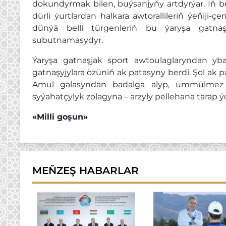
dokundyrmak bilen, buýsanjyňy artdyrýar. Iň bel
dürli ýurtlardan halkara awtorallileriň ýeňij
dünýä belli türgenleriň bu ýaryşa gatnaş
subutnamasydyr.
Ýaryşa gatnaşjak sport awtoulaglaryndan yba
gatnaşyjylara özüniň ak patasyny berdi. Şol ak 
Amul galasyndan badalga alyp, ümmülmez 
syýahatçylyk zolagyna – arzyly pellehana tarap ýo
«Milli goşun»
MEŇZEŞ HABARLAR