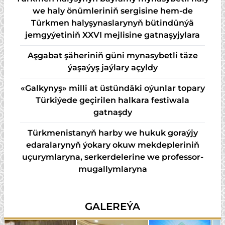
we haly önümleriniň sergisine hem-de
Türkmen halyşynaslarynyň bütindünýä
jemgyýetiniň XXVI mejlisine gatnaşyjylara
Aşgabat şäheriniň güni mynasybetli täze
ýaşaýyş jaýlary açyldy
«Galkynyş» milli at üstündäki oýunlar topary
Türkiýede geçirilen halkara festiwala
gatnaşdy
Türkmenistanyň harby we hukuk goraýjy
edaralarynyň ýokary okuw mekdepleriniň
uçurymlaryna, serkerdelerine we professor-
mugallymlaryna
GALEREÝA