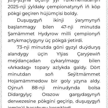
2025-nji ýyldaky çempionatynyň iň köp
pökgi geçiren hüjümçisi boldy.
Duşuşygyň ikinji ýarymynyň
başlanmagy bilen 47-nji minutda
Şamämmet Hydyrow milli çempionyň
artykmaçlygyny üç pökgä ýetirdi.
73-nji minutda göni gyzyl duýduryş
alandygy üçin Ylýas Çaryýewiň
meýdançadan çykarylmagy bilen
«Arkadag» topary azlykda galdy. Dört
minutdan soň Seýitmämmet
Hojamämmedow bir goly yzyna aldy.
Oýnuň 88-nji minudynda bolsa
Didargylyç Orazow garşydaşynyň
derwezesine pökgini geçirip, duşuşygyň
jemleýji hasabyny kesgitledi.