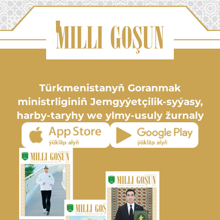
Türkmenistanyň Goranmak
ministrliginiň Jemgyýetçilik-syýasy,
harby-taryhy we ylmy-usuly žurnaly