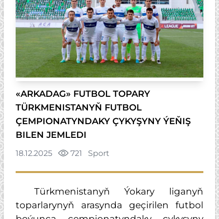
«ARKADAG» FUTBOL TOPARY
TÜRKMENISTANYŇ FUTBOL
ÇEMPIONATYNDAKY ÇYKYŞYNY ÝEŇIŞ
BILEN JEMLEDI
18.12.2025
721
Sport
Türkmenistanyň Ýokary liganyň
toparlarynyň arasynda geçirilen futbol
boýunça çempionatyndaky çykyşyny