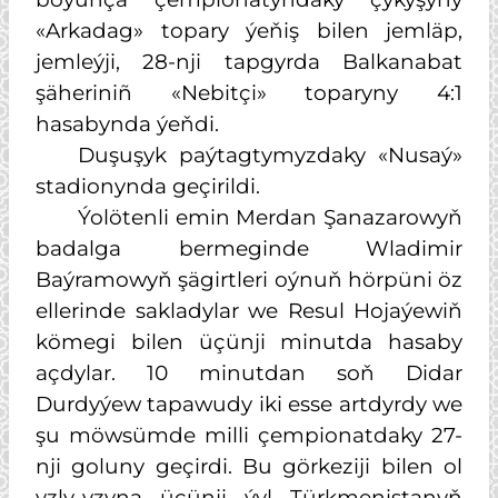
«Arkadag» topary ýeňiş bilen jemläp,
jemleýji, 28-nji tapgyrda Balkanabat
şäheriniñ «Nebitçi» toparyny 4:1
hasabynda ýeňdi.
Duşuşyk paýtagtymyzdaky «Nusaý»
stadionynda geçirildi.
Ýolötenli emin Merdan Şanazarowyň
badalga bermeginde Wladimir
Baýramowyň şägirtleri oýnuň hörpüni öz
ellerinde sakladylar we Resul Hojaýewiň
kömegi bilen üçünji minutda hasaby
açdylar. 10 minutdan soň Didar
Durdyýew tapawudy iki esse artdyrdy we
şu möwsümde milli çempionatdaky 27-
nji goluny geçirdi. Bu görkeziji bilen ol
yzly-yzyna üçünji ýyl Türkmenistanyň