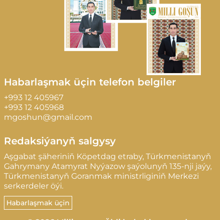
Habarlaşmak üçin telefon belgiler
+993 12 405967
+993 12 405968
mgoshun@gmail.com
Redaksiýanyň salgysy
Aşgabat şäheriniň Köpetdag etraby, Türkmenistanyň
Gahrymany Atamyrat Nyýazow şaýolunyň 135-nji jaýy,
Türkmenistanyň Goranmak ministrliginiň Merkezi
serkerdeler öýi.
Habarlaşmak üçin