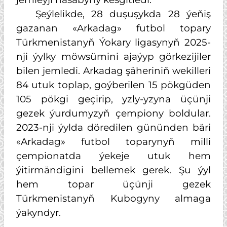
Şeýlelikde, 28 duşuşykda 28 ýeňiş
gazanan «Arkadag» futbol topary
Türkmenistanyň Ýokary ligasynyň 2025-
nji ýylky möwsümini ajaýyp görkezijiler
bilen jemledi. Arkadag şäheriniň wekilleri
84 utuk toplap, goýberilen 15 pökgüden
105 pökgi geçirip, yzly-yzyna üçünji
gezek ýurdumyzyň çempiony boldular.
2023-nji ýylda döredilen gününden bäri
«Arkadag» futbol toparynyň milli
çempionatda ýekeje utuk hem
ýitirmändigini bellemek gerek. Şu ýyl
hem topar üçünji gezek
Türkmenistanyň Kubogyny almaga
ýakyndyr.