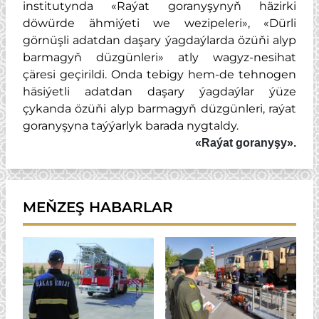
institutynda «Raýat goranyşynyň häzirki
döwürde ähmiýeti we wezipeleri», «Dürli
görnüşli adatdan daşary ýagdaýlarda özüňi alyp
barmagyň düzgünleri» atly wagyz-nesihat
çäresi geçirildi. Onda tebigy hem-de tehnogen
häsiýetli adatdan daşary ýagdaýlar ýüze
çykanda özüňi alyp barmagyň düzgünleri, raýat
goranyşyna taýýarlyk barada nygtaldy.
«Raýat goranyşy».
MEŇZEŞ HABARLAR