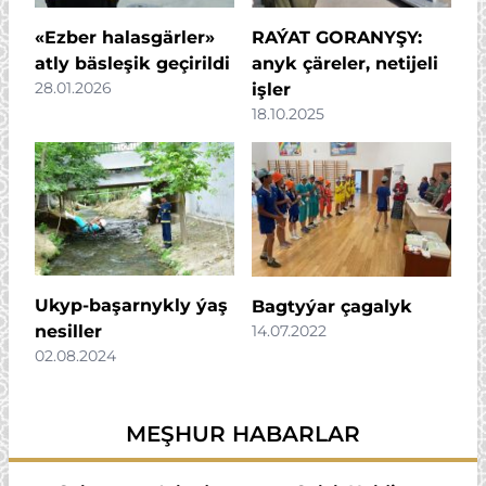
«Ezber halasgärler»
RAÝAT GORANYŞY:
atly bäsleşik geçirildi
anyk çäreler, netijeli
28.01.2026
işler
18.10.2025
Ukyp-başarnykly ýaş
Bagtyýar çagalyk
14.07.2022
nesiller
02.08.2024
MEŞHUR HABARLAR