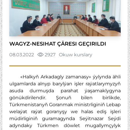
WAGYZ-NESIHAT ÇÄRESI GEÇIRILDI
08.03.2022
2927
Okuw kurslary
«Halkyň Arkadagly zamanasy» ýylynda ähli
ulgamlarda alnyp barylýan işler raýatlarymyzyň
asuda durmuşda parahat ýaşamaklygyna
gönükdirilendir. Şonuň bilen birlikde,
Türkmenistanyň Goranmak ministrliginiň Lebap
welaýat raýat goranyşy we halas ediş işleri
müdirliginiň guramagynda Seýitnazar Seýdi
adyndaky Türkmen döwlet mugallymçylyk