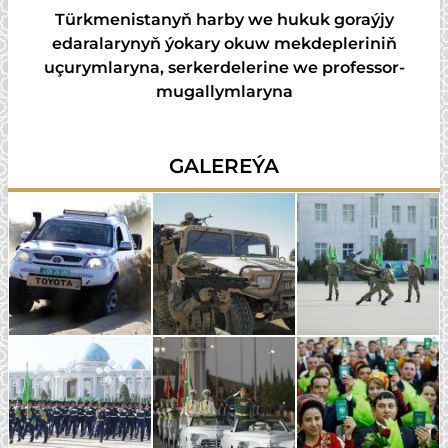
Türkmenistanyň harby we hukuk goraýjy
edaralarynyň ýokary okuw mekdepleriniň
uçurymlaryna, serkerdelerine we professor-
mugallymlaryna
GALEREÝA