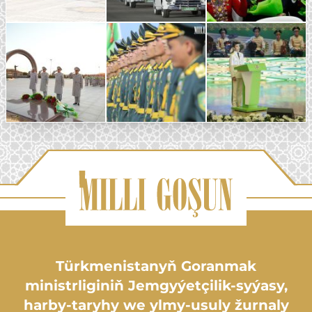
Türkmenistanyň Goranmak
ministrliginiň Jemgyýetçilik-syýasy,
harby-taryhy we ylmy-usuly žurnaly