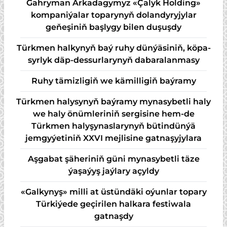
Gahryman Arkadagymyz «Çalyk Holding»
kompaniýalar toparynyň dolandyryjylar
geňeşiniň başlygy bilen duşuşdy
Türk­men hal­ky­nyň baý ru­hy dün­ýä­si­niň, kö­pa­
syr­lyk däp-des­sur­la­ry­nyň da­ba­ra­lan­ma­sy
Ruhy tämizligiň we kämilligiň baýramy
Türkmen halysynyň baýramy mynasybetli haly
we haly önümleriniň sergisine hem-de
Türkmen halyşynaslarynyň bütindünýä
jemgyýetiniň XXVI mejlisine gatnaşyjylara
Aşgabat şäheriniň güni mynasybetli täze
ýaşaýyş jaýlary açyldy
«Galkynyş» milli at üstündäki oýunlar topary
Türkiýede geçirilen halkara festiwala
gatnaşdy