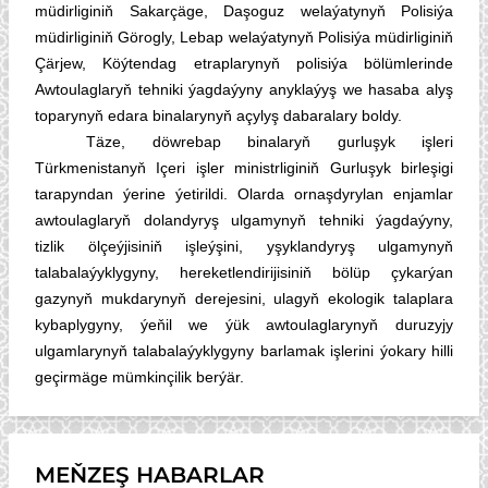
müdirliginiň Sakarçäge, Daşoguz welaýatynyň Polisiýa
müdirliginiň Görogly, Lebap welaýatynyň Polisiýa müdirliginiň
Çärjew, Köýtendag etraplarynyň polisiýa bölümlerinde
Awtoulaglaryň tehniki ýagdaýyny anyklaýyş we hasaba alyş
toparynyň edara binalarynyň açylyş dabaralary boldy.
Täze, döwrebap binalaryň gurluşyk işleri
Türkmenistanyň Içeri işler ministrliginiň Gurluşyk birleşigi
tarapyndan ýerine ýetirildi. Olarda ornaşdyrylan enjamlar
awtoulaglaryň dolandyryş ulgamynyň tehniki ýagdaýyny,
tizlik ölçeýjisiniň işleýşini, yşyklandyryş ulgamynyň
talabalaýyklygyny, hereketlendirijisiniň bölüp çykarýan
gazynyň mukdarynyň derejesini, ulagyň ekologik talaplara
kybaplygyny, ýeňil we ýük awtoulaglarynyň duruzyjy
ulgamlarynyň talabalaýyklygyny barlamak işlerini ýokary hilli
geçirmäge mümkinçilik berýär.
MEŇZEŞ HABARLAR