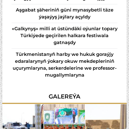
Aşgabat şäheriniň güni mynasybetli täze
ýaşaýyş jaýlary açyldy
«Galkynyş» milli at üstündäki oýunlar topary
Türkiýede geçirilen halkara festiwala
gatnaşdy
Türkmenistanyň harby we hukuk goraýjy
edaralarynyň ýokary okuw mekdepleriniň
uçurymlaryna, serkerdelerine we professor-
mugallymlaryna
GALEREÝA