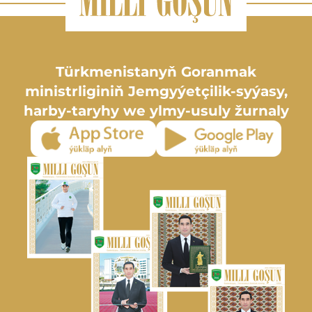
Türkmenistanyň Goranmak
ministrliginiň Jemgyýetçilik-syýasy,
harby-taryhy we ylmy-usuly žurnaly