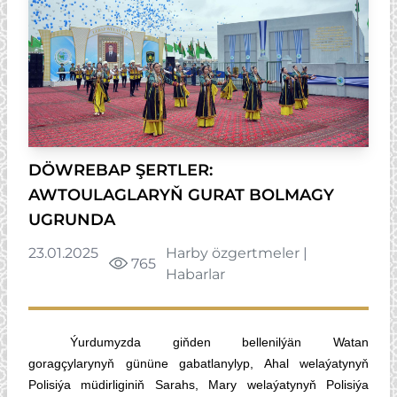
DÖWREBAP ŞERTLER:
AWTOULAGLARYŇ GURAT BOLMAGY
UGRUNDA
23.01.2025
Harby özgertmeler
|
765
Habarlar
Ýurdumyzda giňden bellenilýän Watan
goragçylarynyň gününe gabatlanylyp, Ahal welaýatynyň
Polisiýa müdirliginiň Sarahs, Mary welaýatynyň Polisiýa