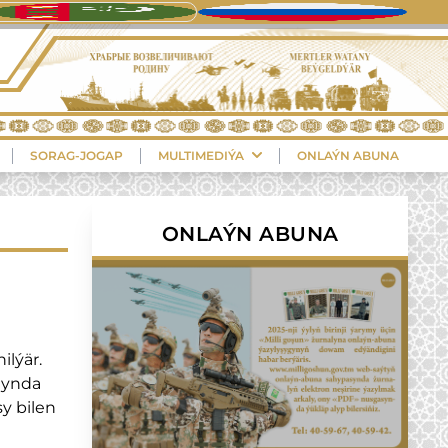
SORAG-JOGAP
MULTIMEDIÝA
ONLAÝN ABUNA
ONLAÝN ABUNA
ilýär.
gynda
y bilen