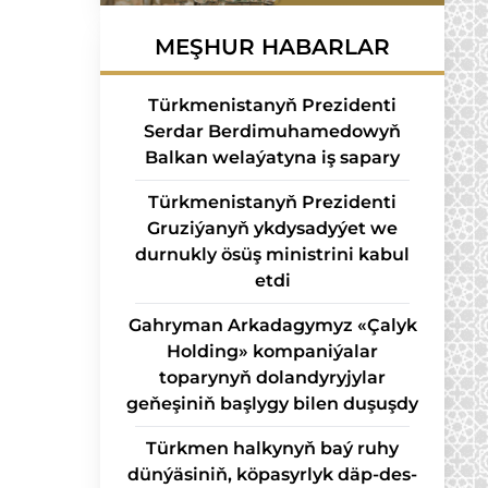
MEŞHUR HABARLAR
Türkmenistanyň Prezidenti
Serdar Berdimuhamedowyň
Balkan welaýatyna iş sapary
Türkmenistanyň Prezidenti
Gruziýanyň ykdysadyýet we
durnukly ösüş ministrini kabul
etdi
Gahryman Arkadagymyz «Çalyk
Holding» kompaniýalar
toparynyň dolandyryjylar
geňeşiniň başlygy bilen duşuşdy
Türk­men hal­ky­nyň baý ru­hy
dün­ýä­si­niň, kö­pa­syr­lyk däp-des­