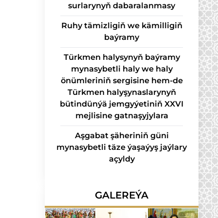
sur­la­ry­nyň da­ba­ra­lan­ma­sy
Ruhy tämizligiň we kämilligiň
baýramy
Türkmen halysynyň baýramy
mynasybetli haly we haly
önümleriniň sergisine hem-de
Türkmen halyşynaslarynyň
bütindünýä jemgyýetiniň XXVI
mejlisine gatnaşyjylara
Aşgabat şäheriniň güni
mynasybetli täze ýaşaýyş jaýlary
açyldy
GALEREÝA