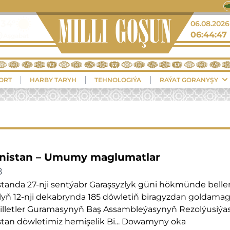
+36°
06.08.2026
06:44:47
Balkanabat
ORT
HARBY TARYH
TEHNOLOGIÝA
RAÝAT GORANYŞY
nistan – Umumy maglumatlar
8
anda 27-nji sentýabr Garaşsyzlyk güni hökmünde bellen
ylyň 12-nji dekabrynda 185 döwletiň biragyzdan goldama
illetler Guramasynyň Baş Assambleýasynyň Rezolýusiýas
an döwletimiz hemişelik Bi...
Dowamyny oka