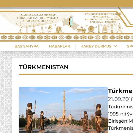
BAŞ SAHYPA
HABARLAR
HARBY DURMUŞ
SP
TÜRKMENISTAN
Türkme
21.09.201
Türkmenist
1995-nji ý
Birleşen M
Türkmenist