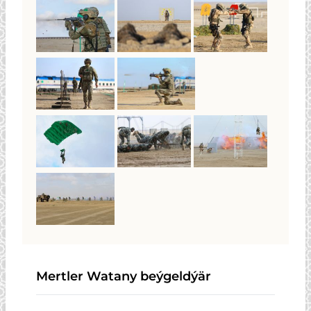
Mertler Watany beýgeldýär