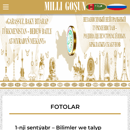
FOTOLAR
1-nji sentýabr – Bilimler we talyp