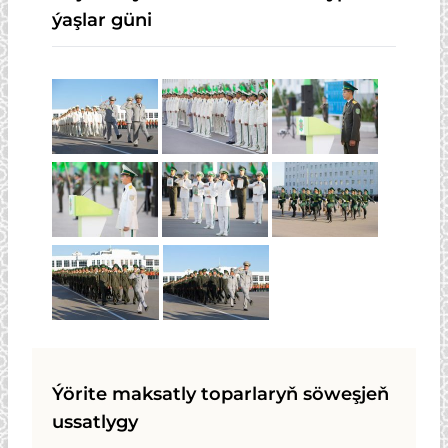
ýaşlar güni
Ýörite maksatly toparlaryň söweşjeň
ussatlygy