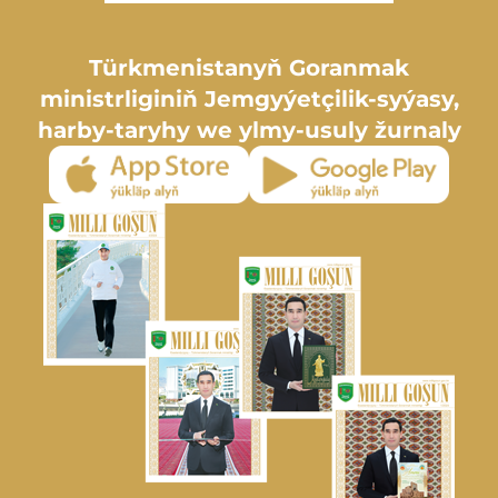
Türkmenistanyň Goranmak
ministrliginiň Jemgyýetçilik-syýasy,
harby-taryhy we ylmy-usuly žurnaly