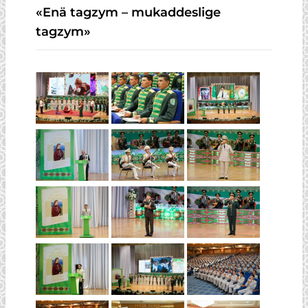
«Enä tagzym – mukaddeslige
tagzym»